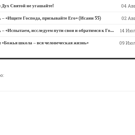
х Святой не угашайте!
04 Авг
 «Ищите Господа, призывайте Его» (Исаии 55)
02 Авг
СЛОВО из СЛОВА – «Испытаем, исследуем пути свои и обратимся к Господу»
14 Июл
ожья школа – вся человеческая жизнь»
09 Июл
ю: