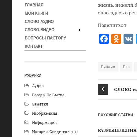
жизнь, нежели 
ГЛАВНАЯ
слов: здесь о р
МОИ КНИГИ
СЛОВО-АУДИО
Поделиться:
СЛОВО-ВИДЕО
F
O
ВОПРОСЫ ПАСТОРУ
a
d
КОНТАКТ
c
n
e
o
Библия
Бог
b
kl
РУБРИКИ
o
a
Аудио
o
ss
Беседы По Бытие
k
ni
Заметки
ki
Изображения
ПОХОЖИЕ СТАТЬИ
Информация
РАЗМЫШЛЕНИЯ: Дух
История-Свидетельство