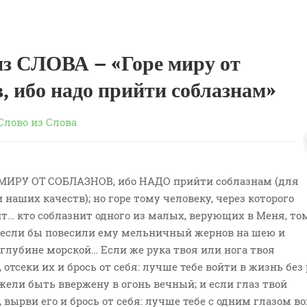
 СЛОВА – «Горе миру от
в, ибо надо прийти соблазнам»
Слово из Слова
Е МИРУ ОТ СОБЛАЗНОВ, ибо НАДО прийти соблазнам (для
 наших качеств); но горе тому человеку, через которого
т… кто соблазнит одного из малых, верующих в Меня, то
 если бы повесили ему мельничный жернов на шею и
 глубине морской… Если же рука твоя или нога твоя
 отсеки их и брось от себя: лучше тебе войти в жизнь без
ежели быть ввержену в огонь вечный; и если глаз твой
 вырви его и брось от себя: лучше тебе с одним глазом во