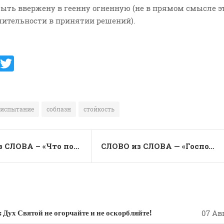
быть ввержену в геенну огненную (не в прямом смысле э
ешительности в принятии решений).
V
T
K
w
it
te
испытание
соблазн
стойкость
r
СЛОВО из СЛОВА – «Что пользы человеку приобрести весь мир, а себя самого погубить или повредить себе?»
СЛОВО из СЛОВА — «Господь наслал на него горе за множество беззаконий его»
 Святой не огорчайте и не оскорбляйте!
07 Авг