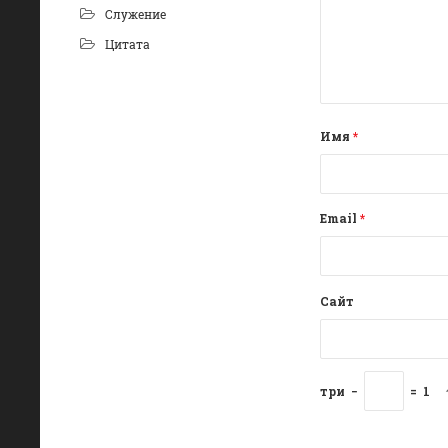
Служение
Цитата
Имя
*
Email
*
Сайт
три
−
=
1