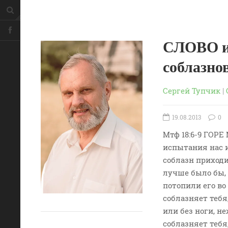
СЛОВО из
соблазно
Сергей Тупчик
|
19.08.2013
0
Мтф 18:6-9 ГОР
испытания нас и
соблазн приходи
лучше было бы,
потопили его во
соблазняет тебя,
или без ноги, н
соблазняет тебя,