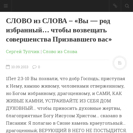
СЛОВО из СЛОВА – «Вы — род
избранный… чтобы возвещать
совершенства Призвавшего вас»
Сергей Тупчик
|
Слово из Слова
10.09.2013
0
1Пет 2:3-10 Вы познали, что добр Господь; приступая
к Нему, камню живому, человеками отверженному,
но Богом избранному, драгоценному, и САМИ, КАК
ЖИВЫЕ КАМНИ, УСТРАИВАЙТЕ ИЗ СЕБЯ ДОМ
ДУХОВНЫЙ… чтобы приносить духовные жертвы,
ГЛАВНАЯ
благоприятные Богу Иисусом Христом… сказано в
МОИ КНИГИ
Писании: Я полагаю в Сионе камень краеугольный…
СЛОВО-АУДИО
драгоценный; ВЕРУЮЩИЙ В НЕГО НЕ ПОСТЫДИТСЯ.
СЛОВО-ВИДЕО