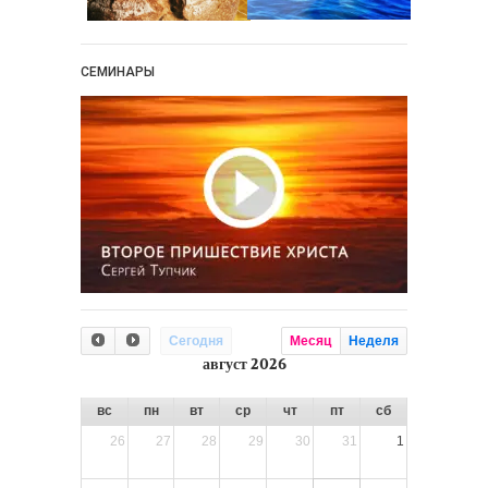
СЕМИНАРЫ
Сегодня
Месяц
Неделя
август 2026
вс
пн
вт
ср
чт
пт
сб
26
27
28
29
30
31
1