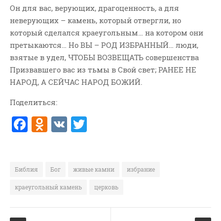
Он для вас, верующих, драгоценность, а для
ВОПРОСЫ ПАСТОРУ
неверующих – камень, который отвергли, но
КОНТАКТ
который сделался краеугольным… на котором они
претыкаются… Но ВЫ – РОД ИЗБРАННЫЙ… люди,
РУБРИКИ
взятые в удел, ЧТОБЫ ВОЗВЕЩАТЬ совершенства
Аудио
Призвавшего вас из тьмы в Свой свет; РАНЕЕ НЕ
НАРОД, А СЕЙЧАС НАРОД БОЖИЙ.
Беседы По Бытие
Заметки
Поделиться:
Изображения
F
O
V
T
Информация
a
d
K
w
История-Свидетельство
c
n
it
Книга "Второе Пришествие
e
o
te
Христа"
Библия
Бог
живые камни
избрание
b
kl
r
Книги
краеугольный камень
церковь
o
a
Мини-Проповеди
Музыка-Видео
o
ss