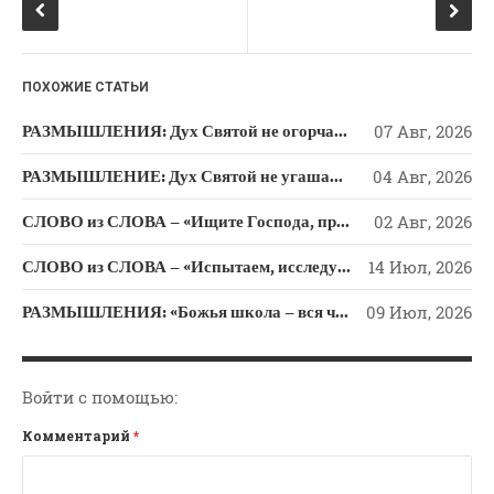
Новости
k
ni
Поэзия
ki
Притчи
ПОХОЖИЕ СТАТЬИ
Проповедь-Аудио
РАЗМЫШЛЕНИЯ: Дух Святой не огорчайте и не оскорбляйте!
07 Авг, 2026
Проповедь-Видео
РАЗМЫШЛЕНИЕ: Дух Святой не угашайте!
04 Авг, 2026
Размышления
Семинар "Второе
СЛОВО из СЛОВА – «Ищите Господа, призывайте Его» (Исаии 55)
02 Авг, 2026
Пришествие ИХ"
СЛОВО из СЛОВА – «Испытаем, исследуем пути свои и обратимся к Господу»
14 Июл, 2026
Семинары Для Лидеров/
Служителей
РАЗМЫШЛЕНИЯ: «Божья школа – вся человеческая жизнь»
09 Июл, 2026
Слово Из Слова
Служение
Цитата
Войти с помощью:
Комментарий
*