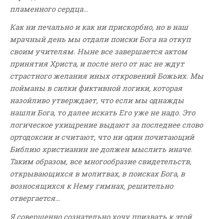
Новости
пламенного сердца…
Поэзия
Как ни печально и как ни прискорбно, но в наш
Притчи
мрачный день мы отдали поиски Бога на откуп
Проповедь-Аудио
своим учителям. Ныне все завершается актом
принятия Христа, и после него от нас не ждут
Проповедь-Видео
страстного желания иных откровений Божьих. Мы
Размышления
пойманы в силки фиктивной логики, которая
Семинар "Второе
назойливо утверждает, что если мы однажды
Пришествие ИХ"
нашли Бога, то далее искать Его уже не надо. Это
Семинары Для Лидеров/
логическое ухищрение выдают за последнее слово
Служителей
ортодоксии и считают, что ни один почитающий
Слово Из Слова
Библию христианин не должен мыслить иначе.
Служение
Таким образом, все многообразие свидетельств,
Цитата
открывающихся в молитвах, в поисках Бога, в
возносящихся к Нему гимнах, решительно
отвергается…
Я совершенно сознательно хочу призвать к этой