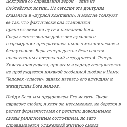
Доктрина об оправдании верой – одна из
ВОПРОСЫ ПАСТОРУ
библейских истин… Но сегодня эта доктрина
КОНТАКТ
оказалась в «дурной компании», и многие толкуют
ее так, что фактически она становится
препятствием на пути к познанию Бога.
РУБРИКИ
Сверхъестественное действие духовного
Аудио
возрождения превратилось ныне в механическое и
Беседы По Бытие
бездуховное. Вера теперь дается безо всяких
Заметки
нравственных потрясений и трудностей. Теперь
Христа «получают», при этом в сердце «получателя»
Изображения
не пробуждается никакой особенной любви к Нему.
Информация
Человек «спасен», однако назвать его алчущим и
История-Свидетельство
жаждущим Бога нельзя…
Книга "Второе Пришествие
Христа"
Найдя Бога, мы продолжаем Его искать. Таков
парадокс любви, и хотя он, несомненно, не берется в
Книги
расчет формалистами от религии, довольными
Мини-Проповеди
своим религиозным состоянием, но зато
Музыка-Видео
оправдывается блаженной жизнью сынов