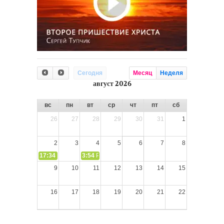
Сегодня
Месяц
Неделя
август 2026
вс
пн
вт
ср
чт
пт
сб
26
27
28
29
30
31
1
2
3
4
5
6
7
8
17:34
СЛОВО из СЛОВА – «Ищите Господа, призывайте Его» (И
3:54
РАЗМЫШЛЕНИЕ: Дух Святой не угашайте!
9
10
11
12
13
14
15
16
17
18
19
20
21
22
23
24
25
26
27
28
29