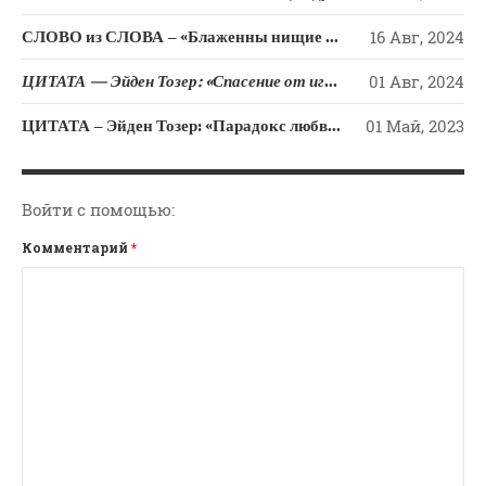
СЛОВО из СЛОВА – «Блаженны нищие духом» (постоянно жаждущие Господа и исполнения Его Духом)
16 Авг, 2024
ЦИТАТА — Эйден Тозер: «Спасение от ига гордости и претензий – в кротости Христа».
01 Авг, 2024
ЦИТАТА – Эйден Тозер: «Парадокс любви – найдя Бога, мы продолжаем Его искать».
01 Май, 2023
Войти с помощью:
Комментарий
*