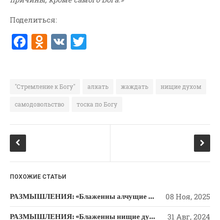
Поделиться:
F
O
V
T
a
d
K
w
c
n
it
e
o
te
"Стремление к Богу"
алкать
жаждать
нищие духом
b
kl
r
самодовольство
тоска по Богу
o
a
o
ss
k
ni
ki
ПОХОЖИЕ СТАТЬИ
РАЗМЫШЛЕНИЯ: «Блаженны алчущие и жаждущие правды»
08 Ноя, 2025
РАЗМЫШЛЕНИЯ: «Блаженны нищие духом»
31 Авг, 2024