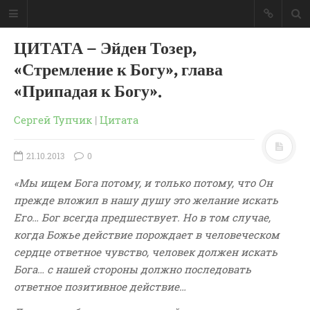
ЦИТАТА – Эйден Тозер,
«Стремление к Богу», глава
«Припадая к Богу».
Сергей Тупчик
|
Цитата
21.10.2013
0
«Мы ищем Бога потому, и только потому, что Он
прежде вложил в нашу душу это желание искать
Его… Бог всегда предшествует. Но в том случае,
когда Божье действие порождает в человеческом
сердце ответное чувство, человек должен искать
ГЛАВНАЯ
Бога… с нашей стороны должно последовать
МОИ КНИГИ
ответное позитивное действие…
СЛОВО-АУДИО
СЛОВО-ВИДЕО