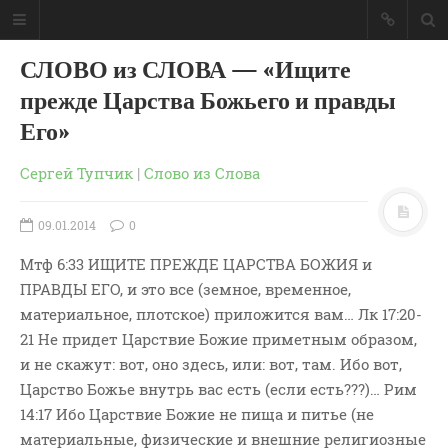
СЛОВО из СЛОВА — «Ищите
прежде Царства Божьего и правды
Его»
Сергей Тупчик
|
Слово из Слова
09.01.2014
0
Мтф 6:33 ИЩИТЕ ПРЕЖДЕ ЦАРСТВА БОЖИЯ и
ПРАВДЫ ЕГО, и это все (земное, временное,
материальное, плотское) приложится вам… Лк 17:20-
21 Не придет Царствие Божие приметным образом,
и не скажут: вот, оно здесь, или: вот, там. Ибо вот,
ГЛАВНАЯ
Царство Божье внутрь вас есть (если есть???)… Рим
МОИ КНИГИ
14:17 Ибо Царствие Божие не пища и питье (не
СЛОВО-АУДИО
материальные, физические и внешние религиозные
СЛОВО-ВИДЕО