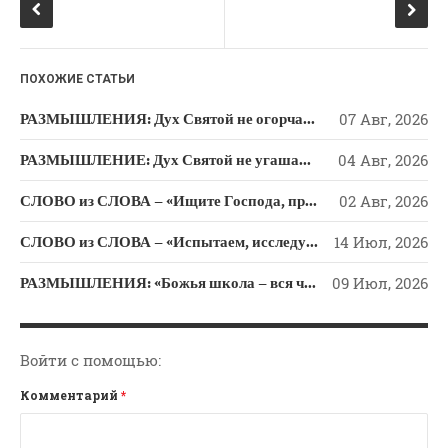
Новости
k
ni
Поэзия
ki
Притчи
ПОХОЖИЕ СТАТЬИ
Проповедь-Аудио
РАЗМЫШЛЕНИЯ: Дух Святой не огорчайте и не оскорбляйте!
07 Авг, 2026
Проповедь-Видео
РАЗМЫШЛЕНИЕ: Дух Святой не угашайте!
04 Авг, 2026
Размышления
Семинар "Второе
СЛОВО из СЛОВА – «Ищите Господа, призывайте Его» (Исаии 55)
02 Авг, 2026
Пришествие ИХ"
СЛОВО из СЛОВА – «Испытаем, исследуем пути свои и обратимся к Господу»
14 Июл, 2026
Семинары Для Лидеров/
Служителей
РАЗМЫШЛЕНИЯ: «Божья школа – вся человеческая жизнь»
09 Июл, 2026
Слово Из Слова
Служение
Цитата
Войти с помощью:
Комментарий
*