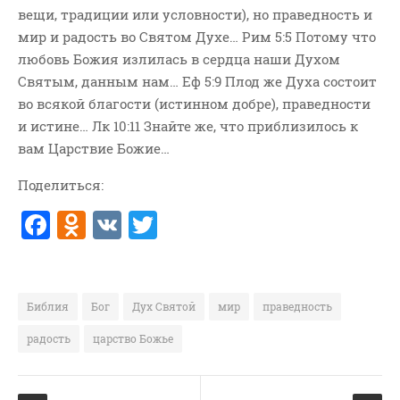
вещи, традиции или условности), но праведность и
ВОПРОСЫ ПАСТОРУ
мир и радость во Святом Духе… Рим 5:5 Потому что
КОНТАКТ
любовь Божия излилась в сердца наши Духом
Святым, данным нам… Еф 5:9 Плод же Духа состоит
РУБРИКИ
во всякой благости (истинном добре), праведности
Аудио
и истине… Лк 10:11 Знайте же, что приблизилось к
вам Царствие Божие…
Беседы По Бытие
Заметки
Поделиться:
Изображения
F
O
V
T
Информация
a
d
K
w
История-Свидетельство
c
n
it
Книга "Второе Пришествие
e
o
te
Христа"
Библия
Бог
Дух Святой
мир
праведность
b
kl
r
Книги
радость
царство Божье
o
a
Мини-Проповеди
Музыка-Видео
o
ss