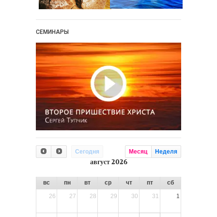
СЕМИНАРЫ
Сегодня
Месяц
Неделя
август 2026
вс
пн
вт
ср
чт
пт
сб
26
27
28
29
30
31
1