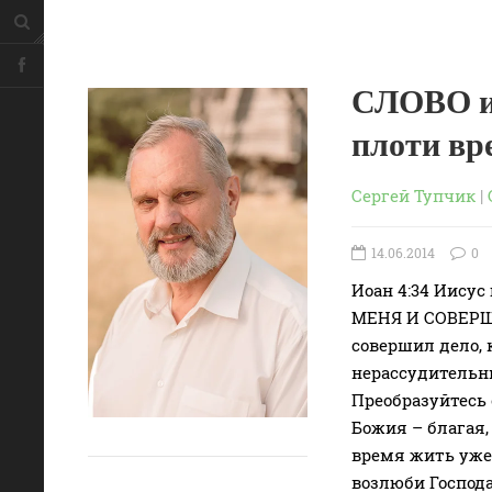
СЛОВО и
плоти вр
Сергей Тупчик
|
14.06.2014
0
Иоан 4:34 Иису
МЕНЯ И СОВЕРШИ
совершил дело,
нерассудительн
Преобразуйтесь 
Божия – благая,
время жить уже 
возлюби Господа