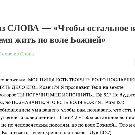
з СЛОВА — «Чтобы остальное в
емя жить по воле Божией»
Слово из Слова
с говорит им: МОЯ ПИЩА ЕСТЬ ТВОРИТЬ ВОЛЮ ПОСЛАВШЕ
ТЬ ДЕЛО ЕГО… Иоан 17:4 Я прославил Тебя на земле,
 которое ТЫ ПОРУЧИЛ МНЕ ИСПОЛНИТЬ… Еф 5:17 Не будьт
ы, но ПОЗНАВАЙТЕ, ЧТО ЕСТЬ ВОЛЯ БОЖИЯ… Рим 12:2
обновлением ума вашего, чтобы вам познавать, что есть 
 угодная и совершенная… 1Пет 4:2 Чтобы остальное во пло
не по человеческим похотям, но по воле Божией… (Это и е
 Бога твоего… всею крепостью твоею… Лук 10:27)