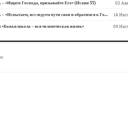
 «Ищите Господа, призывайте Его» (Исаии 55)
02 Авг
СЛОВО из СЛОВА – «Испытаем, исследуем пути свои и обратимся к Господу»
14 Июл
ожья школа – вся человеческая жизнь»
09 Июл
ю: