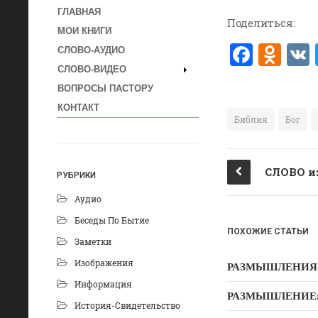
ГЛАВНАЯ
Поделиться:
МОИ КНИГИ
F
O
СЛОВО-АУДИО
a
d
СЛОВО-ВИДЕО
ВОПРОСЫ ПАСТОРУ
c
n
КОНТАКТ
e
o
Библия
Бог
b
kl
o
a
РУБРИКИ
o
ss
Аудио
k
ni
Беседы По Бытие
ki
ПОХОЖИЕ СТАТЬИ
Заметки
Изображения
РАЗМЫШЛЕНИЯ: Дух
Информация
РАЗМЫШЛЕНИЕ: Ду
История-Свидетельство