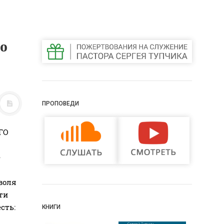
о
ПРОПОВЕДИ
ГО
е
воля
ти
сть:
КНИГИ