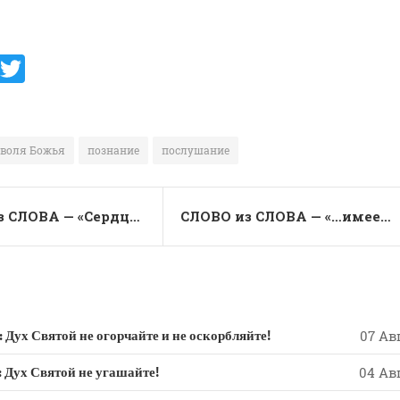
V
T
K
w
it
te
воля Божья
познание
послушание
r
СЛОВО из СЛОВА — «Сердце мое и плоть моя восторгаются к Богу живому»
СЛОВО из СЛОВА — «…имеем дерзновение к Богу…»
 Святой не огорчайте и не оскорбляйте!
07 Авг
х Святой не угашайте!
04 Авг