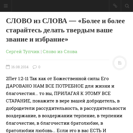
СЛОВО из СЛОВА — «Более и более
старайтесь делать твердым ваше
звание и избрание»
Сергей Тупчик
|
Слово из Слова
16.08.2014
0
2Пет 1:2-11 Так как от Божественной силы Его
ДАРОВАНО НАМ ВСЕ ПОТРЕБНОЕ для жизни и
благочестия… то вы, ПРИЛАГАЯ К ЭТОМУ ВСЕ
СТАРАНИЕ, покажите в вере вашей добродетель, в
добродетели рассудительность, в рассудительности
ГЛАВНАЯ
воздержание, в воздержании терпение, в терпении
МОИ КНИГИ
благочестие, в благочестии братолюбие, в
СЛОВО-АУДИО
братолюбии любовь… Если это в вас ЕСТЬ И
СЛОВО-ВИДЕО