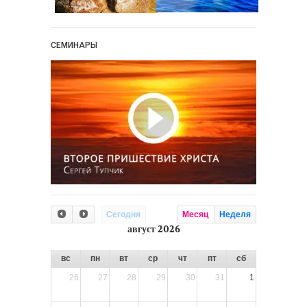
СЕМИНАРЫ
Сегодня
Месяц
Неделя
август 2026
вс
пн
вт
ср
чт
пт
сб
26
27
28
29
30
31
1