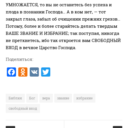
УМНОЖАЕТСЯ, то вы не останетесь без успеха и
ВОПРОСЫ ПАСТОРУ
плода в познании Господа… А в ком нет, — тот
КОНТАКТ
закрыл глаза, забыл об очищении прежних грехов…
Потому, более и более старайтесь делать твердым
РУБРИКИ
ВАШЕ ЗВАНИЕ И ИЗБРАНИЕ; так поступая, никогда
Аудио
не преткнетесь, ибо так откроется вам СВОБОДНЫЙ
ВХОД в вечное Царство Господа.
Беседы По Бытие
Заметки
Поделиться:
Изображения
F
O
V
T
Информация
a
d
K
w
История-Свидетельство
c
n
it
Книга "Второе Пришествие
e
o
te
Христа"
Библия
Бог
вера
звание
избрание
b
kl
r
Книги
свободный вход
o
a
Мини-Проповеди
Музыка-Видео
o
ss