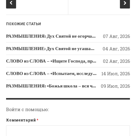
Новости
k
ni
Поэзия
ki
Притчи
ПОХОЖИЕ СТАТЬИ
Проповедь-Аудио
РАЗМЫШЛЕНИЯ: Дух Святой не огорчайте и не оскорбляйте!
07 Авг, 2026
Проповедь-Видео
РАЗМЫШЛЕНИЕ: Дух Святой не угашайте!
04 Авг, 2026
Размышления
Семинар "Второе
СЛОВО из СЛОВА – «Ищите Господа, призывайте Его» (Исаии 55)
02 Авг, 2026
Пришествие ИХ"
СЛОВО из СЛОВА – «Испытаем, исследуем пути свои и обратимся к Господу»
14 Июл, 2026
Семинары Для Лидеров/
Служителей
РАЗМЫШЛЕНИЯ: «Божья школа – вся человеческая жизнь»
09 Июл, 2026
Слово Из Слова
Служение
Цитата
Войти с помощью:
Комментарий
*