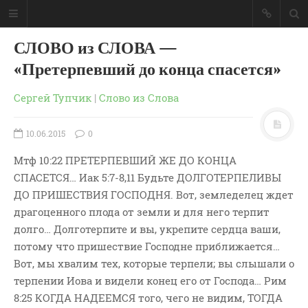
СЛОВО из СЛОВА —
«Претерпевший до конца спасется»
Сергей Тупчик
|
Слово из Слова
10.06.2015
0
Мтф 10:22 ПРЕТЕРПЕВШИЙ ЖЕ ДО КОНЦА
СПАСЕТСЯ… Иак 5:7-8,11 Будьте ДОЛГОТЕРПЕЛИВЫ
ДО ПРИШЕСТВИЯ ГОСПОДНЯ. Вот, земледелец ждет
драгоценного плода от земли и для него терпит
долго… Долготерпите и вы, укрепите сердца ваши,
потому что пришествие Господне приближается…
ГЛАВНАЯ
Вот, мы хвалим тех, которые терпели; вы слышали о
МОИ КНИГИ
терпении Иова и видели конец его от Господа… Рим
СЛОВО-АУДИО
8:25 КОГДА НАДЕЕМСЯ того, чего не видим, ТОГДА
СЛОВО-ВИДЕО