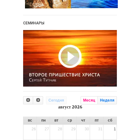
СЕМИНАРЫ
Сегодня
Месяц
Неделя
август 2026
вс
пн
вт
ср
чт
пт
сб
26
27
28
29
30
31
1