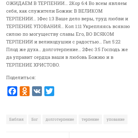
ОЖИДАЕМ В ТЕРПЕНИИ… 2Кор 6:4 Во всем являем
ВОПРОСЫ ПАСТОРУ
себя, как служители Божии: В ВЕЛИКОМ
КОНТАКТ
ТЕРПЕНИИ… 1Фес 1:3 Ваше дело веры, труд любви и
ТЕРПЕНИЕ УПОВАНИЯ… Кол 1:11 Укрепляясь всякою
РУБРИКИ
силою по могуществу славы Его, ВО ВСЯКОМ
ТЕРПЕНИИ и великодушии с радостью… Гал 5:22
Аудио
Плод же духа… долготерпение… 2Фес 3:5 Господь же
Беседы По Бытие
да управит сердца ваши в любовь Божию и в
Заметки
ТЕРПЕНИЕ ХРИСТОВО.
Изображения
Поделиться:
Информация
F
O
V
T
История-Свидетельство
a
d
K
w
Книга "Второе Пришествие
Христа"
c
n
it
Книги
e
o
te
Библия
Бог
долготерпение
терпение
упование
Мини-Проповеди
b
kl
r
Музыка-Видео