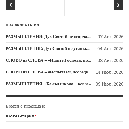
o
a
Новости
o
ss
Поэзия
k
ni
Притчи
ПОХОЖИЕ СТАТЬИ
ki
Проповедь-Аудио
РАЗМЫШЛЕНИЯ: Дух Святой не огорчайте и не оскорбляйте!
07 Авг, 2026
Проповедь-Видео
Размышления
РАЗМЫШЛЕНИЕ: Дух Святой не угашайте!
04 Авг, 2026
Семинар "Второе
СЛОВО из СЛОВА – «Ищите Господа, призывайте Его» (Исаии 55)
02 Авг, 2026
Пришествие ИХ"
Семинары Для Лидеров/
СЛОВО из СЛОВА – «Испытаем, исследуем пути свои и обратимся к Господу»
14 Июл, 2026
Служителей
РАЗМЫШЛЕНИЯ: «Божья школа – вся человеческая жизнь»
09 Июл, 2026
Слово Из Слова
Служение
Цитата
Войти с помощью:
Комментарий
*