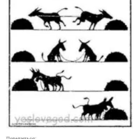
ВОПРОСЫ ПАСТОРУ
КОНТАКТ
РУБРИКИ
Аудио
Беседы По Бытие
Заметки
Изображения
Информация
История-Свидетельство
Книга "Второе Пришествие
Христа"
Книги
Мини-Проповеди
Музыка-Видео
Поделиться: