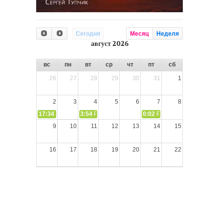
Сегодня
Месяц
Неделя
август 2026
вс
пн
вт
ср
чт
пт
сб
26
27
28
29
30
31
1
2
3
4
5
6
7
8
17:34
СЛОВО из СЛОВА – «Ищите Господа, призывайте Его» (И
3:54
РАЗМЫШЛЕНИЕ: Дух Святой не угашайте!
0:02
РАЗМЫШЛЕНИЯ: Дух Св
9
10
11
12
13
14
15
16
17
18
19
20
21
22
23
24
25
26
27
28
29
30
31
1
2
3
4
5