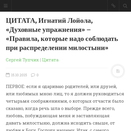
ЦИТАТА, Игнатий Лойола,
«Духовные упражнения» –
«Правила, которые надо соблюдать
при распределении милостыни»
Сергей Тупчик
|
Цитата
15.10.2015
0
ПЕРВОЕ: если я одариваю родителей, или друзей,
или любимых мною лиц, то я должен руководиться
четырьмя соображениями, о которых отчасти было
ГЛАВНАЯ
сказано, когда речь шла о выборе. Прежде всего,
МОИ КНИГИ
любовь, побуждающая меня и заставляющая
давать милостыню, должна исходить свыше, от
СЛОВО-АУДИО
любви к Богу, Господу нашему. Итак, с самого
СЛОВО-ВИДЕО