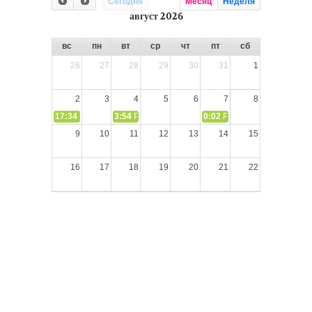
Сегодня
Месяц
Неделя
август 2026
вс
пн
вт
ср
чт
пт
сб
26
27
28
29
30
31
1
2
3
4
5
6
7
8
17:34
СЛОВО из СЛОВА – «Ищите Господа, призывайте Его» (И
3:54
РАЗМЫШЛЕНИЕ: Дух Святой не угашайте!
0:02
РАЗМЫШЛЕНИЯ: Дух Св
9
10
11
12
13
14
15
16
17
18
19
20
21
22
23
24
25
26
27
28
29
30
31
1
2
3
4
5