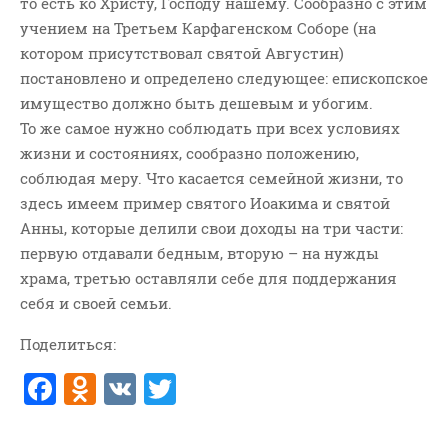
то есть ко Христу, Господу нашему. Сообразно с этим
учением на Третьем Карфагенском Соборе (на
котором присутствовал святой Августин)
постановлено и определено следующее: епископское
имущество должно быть дешевым и убогим.
То же самое нужно соблюдать при всех условиях
жизни и состояниях, сообразно положению,
соблюдая меру. Что касается семейной жизни, то
здесь имеем пример святого Иоакима и святой
Анны, которые делили свои доходы на три части:
первую отдавали бедным, вторую – на нужды
храма, третью оставляли себе для поддержания
себя и своей семьи.
Поделиться:
F
O
V
T
a
d
K
w