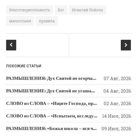
c
n
it
e
o
te
благотворительность
Бог
Игнатий Лойола
b
kl
r
милостыня
правила
o
a
o
ss
k
ni
ki
ПОХОЖИЕ СТАТЬИ
РАЗМЫШЛЕНИЯ: Дух Святой не огорчайте и не оскорбляйте!
07 Авг, 2026
РАЗМЫШЛЕНИЕ: Дух Святой не угашайте!
04 Авг, 2026
СЛОВО из СЛОВА – «Ищите Господа, призывайте Его» (Исаии 55)
02 Авг, 2026
СЛОВО из СЛОВА – «Испытаем, исследуем пути свои и обратимся к Господу»
14 Июл, 2026
РАЗМЫШЛЕНИЯ: «Божья школа – вся человеческая жизнь»
09 Июл, 2026