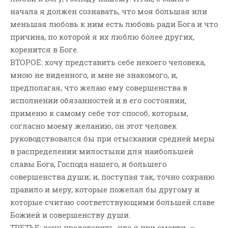
начала я должен сознавать, что моя большая или
ВОПРОСЫ ПАСТОРУ
меньшая любовь к ним есть любовь ради Бога и что
КОНТАКТ
причина, по которой я их люблю более других,
коренится в Боге.
РУБРИКИ
ВТОРОЕ: хочу представить себе некоего человека,
Аудио
мною не виденного, и мне не знакомого, и,
Беседы По Бытие
предполагая, что желаю ему совершенства в
исполнении обязанностей и в его состоянии,
Заметки
применю к самому себе тот способ, которым,
Изображения
согласно моему желанию, он этот человек
Информация
руководствовался бы при отыскании средней меры
История-Свидетельство
в распределении милостыни для наибольшей
Книга "Второе Пришествие
славы Бога, Господа нашего, и большего
Христа"
совершенства души; и, поступая так, точно сохраню
Книги
правило и меру, которые пожелал бы другому и
которые считаю соответствующими большей славе
Мини-Проповеди
Божией и совершенству души.
Музыка-Видео
ТРЕТЬЕ: хочу представить, что я при смерти, —