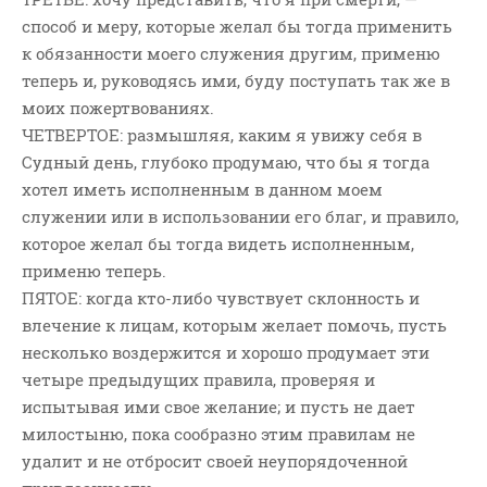
Новости
способ и меру, которые желал бы тогда применить
Поэзия
к обязанности моего служения другим, применю
Притчи
теперь и, руководясь ими, буду поступать так же в
моих пожертвованиях.
Проповедь-Аудио
ЧЕТВЕРТОЕ: размышляя, каким я увижу себя в
Проповедь-Видео
Судный день, глубоко продумаю, что бы я тогда
Размышления
хотел иметь исполненным в данном моем
Семинар "Второе
служении или в использовании его благ, и правило,
Пришествие ИХ"
которое желал бы тогда видеть исполненным,
Семинары Для Лидеров/
применю теперь.
Служителей
ПЯТОЕ: когда кто-либо чувствует склонность и
Слово Из Слова
влечение к лицам, которым желает помочь, пусть
Служение
несколько воздержится и хорошо продумает эти
четыре предыдущих правила, проверяя и
Цитата
испытывая ими свое желание; и пусть не дает
милостыню, пока сообразно этим правилам не
удалит и не отбросит своей неупорядоченной