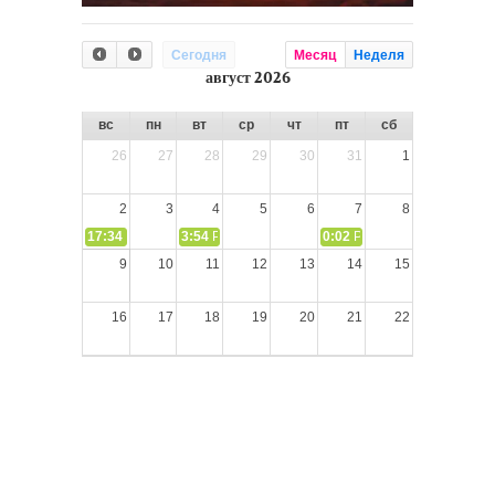
Сегодня
Месяц
Неделя
август 2026
вс
пн
вт
ср
чт
пт
сб
26
27
28
29
30
31
1
2
3
4
5
6
7
8
17:34
СЛОВО из СЛОВА – «Ищите Господа, призывайте Его» (И
3:54
РАЗМЫШЛЕНИЕ: Дух Святой не угашайте!
0:02
РАЗМЫШЛЕНИЯ: Дух Св
9
10
11
12
13
14
15
16
17
18
19
20
21
22
23
24
25
26
27
28
29
30
31
1
2
3
4
5