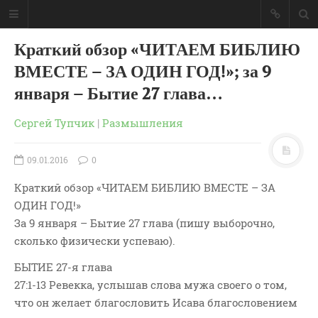
Краткий обзор «ЧИТАЕМ БИБЛИЮ
ВМЕСТЕ – ЗА ОДИН ГОД!»; за 9
января – Бытие 27 глава…
Сергей Тупчик
|
Размышления
09.01.2016
0
Краткий обзор «ЧИТАЕМ БИБЛИЮ ВМЕСТЕ – ЗА
ОДИН ГОД!»
За 9 января – Бытие 27 глава (пишу выборочно,
сколько физически успеваю).
ГЛАВНАЯ
БЫТИЕ 27-я глава
МОИ КНИГИ
27:1-13 Ревекка, услышав слова мужа своего о том,
СЛОВО-АУДИО
что он желает благословить Исава благословением
СЛОВО-ВИДЕО