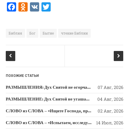
F
O
V
T
a
d
K
w
c
n
it
e
o
te
Библия
Бог
Бытие
чтение Библии
b
kl
r
o
a
o
ss
k
ni
ПОХОЖИЕ СТАТЬИ
ki
РАЗМЫШЛЕНИЯ: Дух Святой не огорчайте и не оскорбляйте!
07 Авг, 2026
РАЗМЫШЛЕНИЕ: Дух Святой не угашайте!
04 Авг, 2026
СЛОВО из СЛОВА – «Ищите Господа, призывайте Его» (Исаии 55)
02 Авг, 2026
СЛОВО из СЛОВА – «Испытаем, исследуем пути свои и обратимся к Господу»
14 Июл, 2026