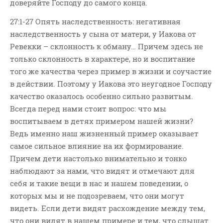
доверяйте Господу до самого конца.
Новости
Поэзия
27:1-27 Опять наследственность: негативная
наследственность у сына от матери, у Иакова от
Притчи
Ревекки – склонность к обману… Причем здесь не
Проповедь-Аудио
только склонность в характере, но и воспитание
Проповедь-Видео
того же качества через пример в жизни и соучастие
Размышления
в действии. Поэтому у Иакова это неугодное Господу
Семинар "Второе
качество оказалось особенно сильно развитым.
Пришествие ИХ"
Всегда перед нами стоит вопрос: что мы
Семинары Для Лидеров/
воспитываем в детях примером нашей жизни?
Служителей
Ведь именно наш жизненный пример оказывает
Слово Из Слова
самое сильное влияние на их формирование.
Причем дети настолько внимательно и тонко
Служение
наблюдают за нами, что видят и отмечают для
Цитата
себя и такие вещи в нас и нашем поведении, о
которых мы и не подозреваем, что они могут
видеть. Если дети видят расхождение между тем,
что они видят в нашем примере и тем, что слышат