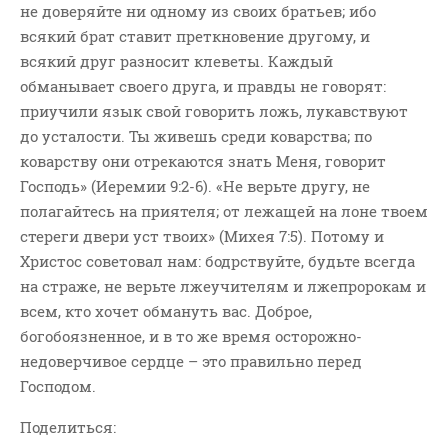
не доверяйте ни одному из своих братьев; ибо
всякий брат ставит преткновение другому, и
всякий друг разносит клеветы. Каждый
обманывает своего друга, и правды не говорят:
приучили язык свой говорить ложь, лукавствуют
до усталости. Ты живешь среди коварства; по
коварству они отрекаются знать Меня, говорит
Господь» (Иеремии 9:2-6). «Не верьте другу, не
полагайтесь на приятеля; от лежащей на лоне твоем
стереги двери уст твоих» (Михея 7:5). Потому и
Христос советовал нам: бодрствуйте, будьте всегда
на страже, не верьте лжеучителям и лжепророкам и
всем, кто хочет обмануть вас. Доброе,
богобоязненное, и в то же время осторожно-
недоверчивое сердце – это правильно перед
Господом.
Поделиться: