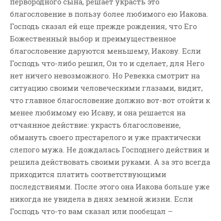
первородного сына, решает украсть это
ВОПРОСЫ ПАСТОРУ
благословение в пользу более любимого ею Иакова.
КОНТАКТ
Господь сказал ей еще прежде рождения, что Его
Божественный выбор и преимущественное
благословение даруются меньшему, Иакову. Если
РУБРИКИ
Господь что-либо решил, Он то и сделает, для Него
Аудио
нет ничего невозможного. Но Ревекка смотрит на
Беседы По Бытие
ситуацию своими человеческими глазами, видит,
Заметки
что главное благословение должно вот-вот отойти к
менее любимому ею Исаву, и она решается на
Изображения
отчаянное действие: украсть благословение,
Информация
обмануть своего престарелого и уже практически
История-Свидетельство
слепого мужа. Не дождалась Господнего действия и
Книга "Второе Пришествие
решила действовать своими руками. А за это всегда
Христа"
приходится платить соответствующими
Книги
последствиями. После этого она Иакова больше уже
Мини-Проповеди
никогда не увидела в днях земной жизни. Если
Господь что-то вам сказал или пообещал –
Музыка-Видео