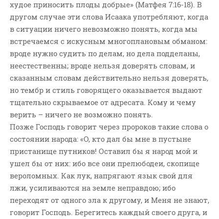
худое приносить плоды добрые» (Матфея 7:16-18). В
другом случае эти слова Исаака употребляют, когда
в ситуации ничего невозможно понять, когда мы
встречаемся с искусным многоплановым обманом:
вроде нужно судить по делам, но дела подделаны,
неестественны; вроде нельзя доверять словам, и
сказанным словам действительно нельзя доверять,
но тембр и стиль говорящего оказывается выдают
тщательно скрываемое от адресата. Кому и чему
верить – ничего не возможно понять.
Позже Господь говорит через пророков такие слова о
состоянии народа: «О, кто дал бы мне в пустыне
пристанище путников! Оставил бы я народ мой и
ушел бы от них: ибо все они прелюбодеи, скопище
вероломных. Как лук, напрягают язык свой для
лжи, усиливаются на земле неправдою; ибо
переходят от одного зла к другому, и Меня не знают,
говорит Господь. Берегитесь каждый своего друга, и