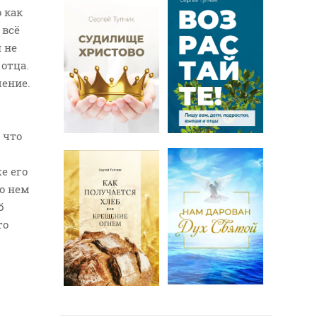
 как
 всё
 не
отца.
шение.
 что
е его
 о нем
б
то