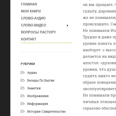
он им прощает, 
ГЛАВНАЯ
судьбу, дарован
МОИ КНИГИ
же не понимали,
СЛОВО-АУДИО
происходило. См
СЛОВО-ВИДЕО
Не понимали Иос
ВОПРОСЫ ПАСТОРУ
Трудно и даже 
КОНТАКТ
уровне понять л
наоборот: с выс
делается на ви
апостол: «духов
РУБРИКИ
уровня, что душе
Аудио
судить никто не
Беседы По Бытие
образе поведени
Заметки
эксплуатировать
Не понимали бра
Изображения
личных отношени
Информация
серьезно обесп
История-Свидетельство