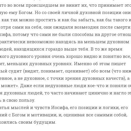
что во всем происшедшем не винит их, что принимает это
ную ему Богом. Но со своей личной духовной позиции они
 как так можно простить и как бы забыть, как бы такого и
отря сами на себя, они ожидали возмездия после смерти 
ифа, потому что сами не были способны на другое отно
практически невозможно находясь на меньшем духовном
юдей, находящихся гораздо выше тебя. В то же время
окого духовного уровня очень хорошо видно и понятно все,
дит, меньших духовных уровнях. Именно об этом пишет
ный судит (видит, понимает, оценивает) обо всем (что ниж
вное, а не духовное, с точки зрения духовных качеств), а
 может». Даже если недуховные люди кое-что и поняли о
я духовных людей, то часто начинают цинично и нагло э
 в свою пользу.
тья мыслей и чувств Иосифа, его позиции и логики, его
й с Богом и мотивации, и, оценивая все самими собой,
окоились своим будущим.