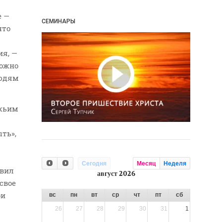
е —
СЕМИНАРЫ
что
ия, —
можно
Людям
ожьим
ыть»,
Сегодня
Месяц
Неделя
авил
август 2026
свое
ои
вс
пн
вт
ср
чт
пт
сб
26
27
28
29
30
31
1