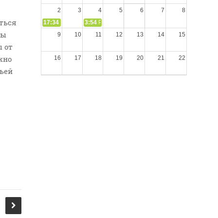
2
3
4
5
6
7
8
иться
17:34
СЛОВО из СЛОВА – «Ищите Господа, призывайте Его» (
3:54
РАЗМЫШЛЕНИЕ: Дух Святой не угашайте!
мы
9
10
11
12
13
14
15
ы от
жно
16
17
18
19
20
21
22
жьей
23
24
25
26
27
28
29
30
31
1
2
3
4
5