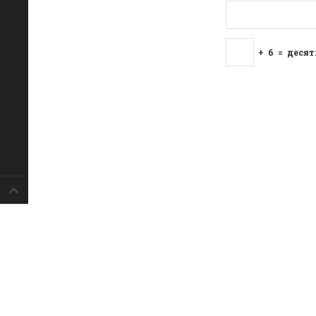
+
6
=
десят
Блог пастора Сергея Тупчика (с) 2020