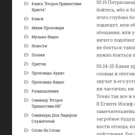
50:19 Потрясающ
Книга "Второе Пришествие
бойтесь, ибо я 
Христа"
этого глубоко бо
Книги
подведет, или о
Мини-Проповеди
обещания, или у
Музыка-Видео
ничего подобног
Новости
не бояться тако
нужно бояться в
Поэзия
Притчи
50:24-25 Какая 
Проповедь-Аудио
словам и обетов
звучат в его уст
Проповедь-Видео
ни частично, ни
Размышления
Точно так все и
Семинар "Второе
В Египте Иосиф 
Пришествие ИХ"
замечательнейши
Семинары Для Лидеров/
загробное будущ
Служителей
кости отсюда, к
Слово Из Слова
действовал, Бог