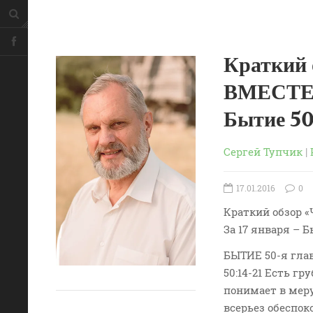
Краткий
ВМЕСТЕ –
Бытие 5
Сергей Тупчик
|
17.01.2016
0
Краткий обзор 
За 17 января – 
БЫТИЕ 50-я гла
50:14-21 Есть г
понимает в меру
всерьез обеспок