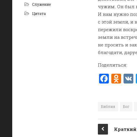
Служение
чужим. Он был в
Цитата
И нам нужно поз
с этой земли, и
пережили воскр
земли на встреч
не просить и за
благодати, дару
Поделиться:
F
O
a
d
c
n
e
o
Библия
Бог
b
kl
o
a