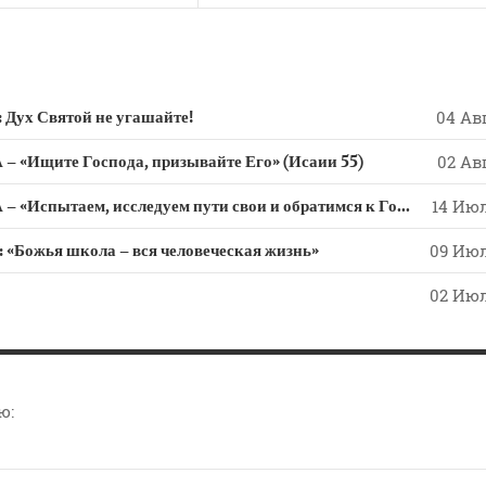
х Святой не угашайте!
04 Авг
 «Ищите Господа, призывайте Его» (Исаии 55)
02 Авг
СЛОВО из СЛОВА – «Испытаем, исследуем пути свои и обратимся к Господу»
14 Июл
ожья школа – вся человеческая жизнь»
09 Июл
02 Июл
ю: