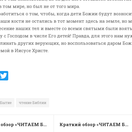
 том мире, но был не от того мира.
аботиться о том, чтобы, когда дети Божии будут вознос
 наши кости не остались в тот момент здесь на земле, но 
есение наших тел и вместе со всеми святыми были взят
у с Господом в числе Его детей! Правда, для этого нам ну
клинать других верующих, но воспользоваться даром Бо
емой в Иисусе Христе.
V
T
K
w
it
te
Бытие
чтение Библии
r
Краткий обзор «ЧИТАЕМ БИБЛИЮ ВМЕСТЕ – ЗА ОДИН ГОД!»; за 17 января – Бытие 49 глава…
Краткий обзор «ЧИТАЕМ БИБЛИЮ ВМЕСТЕ – ЗА ОДИН ГОД!»; 17 января – аудио-обзор, Бытие 30-50 главы…