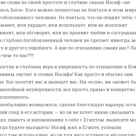
ие слова по своей простоте и глубине сказал Иосиф: «не
боюсь Бога». Кого можно полностью не бояться в этом мир
гобоязненного человека. Не бояться, что он обидит тебя, 
бманет, или украдет, или использует, или не исполнит
низит, или обговорит, или не проявит любви и сострадан
о глубоко богобоязненный человек не сделает никогда, 
го и другого подобного. А как по отношению самих нас? 
 чем-то нас???
простая и глубокая вера и уверенность по отношению к Б
аниям звучит в словах Иосифа! Как просто и обычно они
ах: Бог посетит вас и выведет вас. Ни «если», ни «может б
 малейшей неуверенности, все просто, прямо и конкретно.
 исполнилось.
необычайно возвысился, сделал блестящую карьеру, ост
й след в его истории, — но он не хочет никак связывать 
ее, память и напоминания о себе с Египтом: вынесите м
огда будете выходить! Иосиф жил в Египте, успешно
 его там использовал, но он для него оставался абсолютно