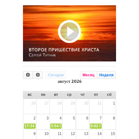
Сегодня
Месяц
Неделя
август 2026
вс
пн
вт
ср
чт
пт
сб
26
27
28
29
30
31
1
2
3
4
5
6
7
8
17:34
СЛОВО из СЛОВА – «Ищите Господа, призывайте Его» (И
3:54
РАЗМЫШЛЕНИЕ: Дух Святой не угашайте!
0:02
РАЗМЫШЛЕНИЯ: Дух Св
9
10
11
12
13
14
15