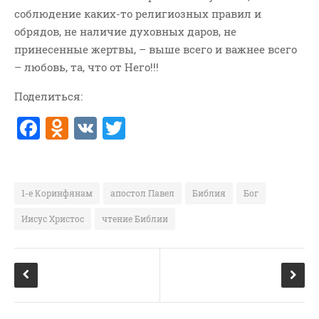
соблюдение каких-то религиозных правил и
обрядов, не наличие духовных даров, не
принесенные жертвы, – выше всего и важнее всего
– любовь, та, что от Него!!!
Поделиться:
F
O
V
T
a
d
K
w
c
n
it
e
o
te
1-е Коринфянам
апостол Павел
Библия
Бог
b
kl
r
Иисус Христос
чтение Библии
o
a
o
ss
k
ni
ki