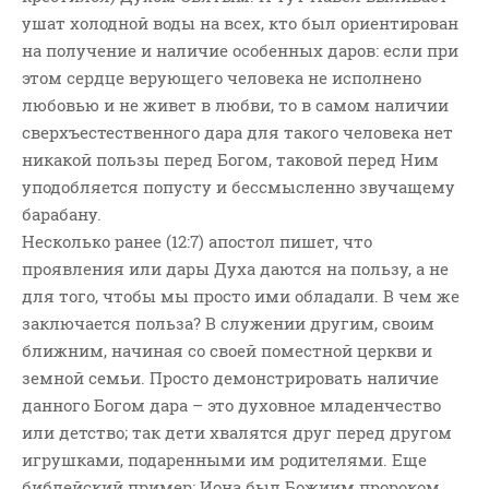
ушат холодной воды на всех, кто был ориентирован
на получение и наличие особенных даров: если при
этом сердце верующего человека не исполнено
любовью и не живет в любви, то в самом наличии
сверхъестественного дара для такого человека нет
никакой пользы перед Богом, таковой перед Ним
уподобляется попусту и бессмысленно звучащему
барабану.
Несколько ранее (12:7) апостол пишет, что
проявления или дары Духа даются на пользу, а не
для того, чтобы мы просто ими обладали. В чем же
заключается польза? В служении другим, своим
ближним, начиная со своей поместной церкви и
земной семьи. Просто демонстрировать наличие
данного Богом дара – это духовное младенчество
или детство; так дети хвалятся друг перед другом
игрушками, подаренными им родителями. Еще
библейский пример: Иона был Божиим пророком,