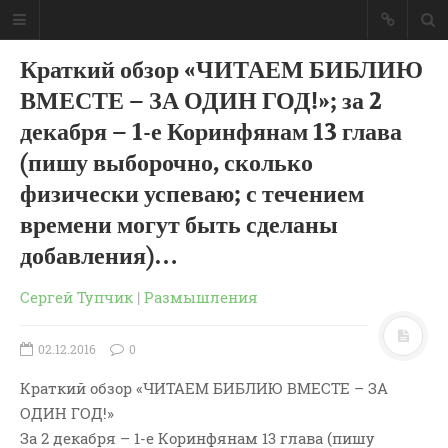
Краткий обзор «ЧИТАЕМ БИБЛИЮ
ВМЕСТЕ – ЗА ОДИН ГОД!»; за 2
декабря – 1-е Коринфянам 13 глава
(пишу выборочно, сколько
физически успеваю; с течением
времени могут быть сделаны
добавления)…
Сергей Тупчик
|
Размышления
02.12.2016
0
ГЛАВНАЯ
Краткий обзор «ЧИТАЕМ БИБЛИЮ ВМЕСТЕ – ЗА
МОИ КНИГИ
ОДИН ГОД!»
СЛОВО-АУДИО
За 2 декабря – 1-е Коринфянам 13 глава (пишу
СЛОВО-ВИДЕО