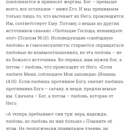
поклоняются и приносят жертвы. Бог – превыше
всего, все остальное – ниже Его. И мы принимаем
только лишь то, что вытекает из Него, производится
Им, соответствует Ему. Потому, о вещах из других
источников сказано: «Любящие Господа, ненавидьте
зло!» (Псалом 96:10). Исповедующие «свободную
любовь» и гомосексуалисты стараются оправдаться
любовью во взаимоотношениях, но эта любовь – не
из Божьего источника. Во-первых, нам нужен Бог, а
потом – любовь, что происходит от Него. «Если
любите Меня, соблюдите Мои заповеди» (Иоанна
14:15). Если любишь противное Богу, значит любишь
противника Бога – сатану, и вещи, предлагаемые
им. Сначала – Бог, а потом – любовь, которая от
Него.
«А теперь пребывают сии три: вера, надежда,
любовь; но любовь из них больше.» Помните об
этом. Не теологически правильное учение, не