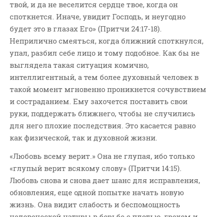
твой, и да не веселится сердце твое, когда он
споткнется. Иначе, увидит Господь, и неугодно
будет это в глазах Его» (Притчи 24:17-18).
Неприлично смеяться, когда ближний споткнулся,
упал, разбил себе лицо и тому подобное. Как бы не
выглядела такая ситуация комично,
интеллигентный, а тем более духовный человек в
такой момент мгновенно проникнется сочувствием
и состраданием. Ему захочется поставить свои
руки, поддержать ближнего, чтобы не случились
для него плохие последствия. Это касается равно
как физической, так и духовной жизни.
«Любовь всему верит.» Она не глупая, ибо только
«глупый верит всякому слову» (Притчи 14:15).
Любовь снова и снова дает шанс для исправления,
обновления, еще одной попытке начать новую
жизнь. Она видит слабость и беспомощность
человеческой натуры в борьбе с плотью, грехом и