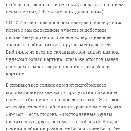
выборочно, сколько физически успеваю; с течением
ВОПРОСЫ ПАСТОРУ
времени могут быть сделаны добавления)…
КОНТАКТ
13:1-13 В этой главе дано нам прекраснейшее учение-
поэма о самом великом чувстве и действии –
РУБРИКИ
любви. Безусловно, это не все исчерпывающее
Аудио
знание о любви: читайте другие места во всей
Беседы По Бытие
Библии, и из всех их складывается, как из пазлов,
Заметки
чудесная общая картина. Здесь же апостол Павел
дает нам немало составляющих к этой общей
Изображения
картине.
Информация
В первых трех стихах апостол подчёркивает
История-Свидетельство
мотивационную важность присутствия любви во
Книга "Второе Пришествие
всем, что бы ни делал человек на земле. Это также
Христа"
утверждается библейским откровением о том, что
Книги
Сам Бог – есть любовь. «Возлюбленные! Будем
Мини-Проповеди
любить друг друга, потому что любовь от Бога, и
Музыка-Видео
всякий любящий рожден от Бога и знает Бога. Кто