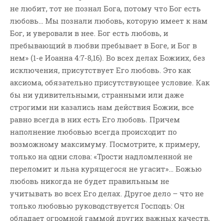
Новости
не любит, тот не познал Бога, потому что Бог есть
любовь… Мы познали любовь, которую имеет к нам
Поэзия
Бог, и уверовали в нее. Бог есть любовь, и
Притчи
пребывающий в любви пребывает в Боге, и Бог в
Проповедь-Аудио
нем» (1-е Иоанна 4:7-8,16). Во всех делах Божиих, без
Проповедь-Видео
исключения, присутствует Его любовь. Это как
Размышления
аксиома, обязательно присутствующее условие. Как
бы ни удивительными, странными или даже
Семинар "Второе
Пришествие ИХ"
строгими ни казались нам действия Божии, все
равно всегда в них есть Его любовь. Причем
Семинары Для Лидеров/
Служителей
наполнение любовью всегда происходит по
возможному максимуму. Посмотрите, к примеру,
Слово Из Слова
только на одни слова: «Трости надломленной не
Служение
переломит и льна курящегося не угасит»… Божью
Цитата
любовь никогда не будет правильным не
учитывать во всех Его делах. Другое дело – что не
только любовью руководствуется Господь: Он
обладает огромной гаммой других важных качеств,