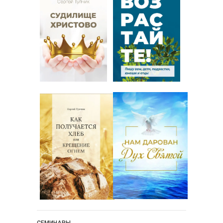
Новости
Поэзия
Притчи
Проповедь-Аудио
Проповедь-Видео
Размышления
Семинар "Второе
Пришествие ИХ"
Семинары Для Лидеров/
Служителей
Слово Из Слова
Служение
Цитата
СЕМИНАРЫ