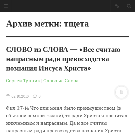
Архив метки: тщета
СЛОВО из СЛОВА — «Все считаю
напрасным ради превосходства
познания Иисуса Христа»
Сергей Тупчик
|
Слово из Слова
02.10.2015
0
Фил 3:7-14 Что для меня было преимуществом (в
ГЛАВНАЯ
обычной земной жизни), то ради Христа я посчитал
МОИ КНИГИ
никчемным и напрасным. Да и все считаю
СЛОВО-АУДИО
напрасным ради превосходства познания Христа
СЛОВО-ВИДЕО