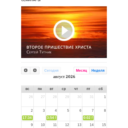
Сегодня
Месяц
Неделя
август 2026
вс
пн
вт
ср
чт
пт
сб
26
27
28
29
30
31
1
2
3
4
5
6
7
8
17:34
СЛОВО из СЛОВА – «Ищите Господа, призывайте Его» (И
3:54
РАЗМЫШЛЕНИЕ: Дух Святой не угашайте!
0:02
РАЗМЫШЛЕНИЯ: Дух Св
9
10
11
12
13
14
15