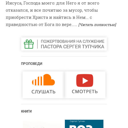
Иисуса, Господа моего: для Него я от всего
ВОПРОСЫ ПАСТОРУ
отказался, и все почитаю за мусор, чтобы
КОНТАКТ
приобрести Христа и найтись в Нем… с
праведностью от Бога по вере……
[Читать полностью]
РУБРИКИ
Аудио
Беседы По Бытие
Заметки
ПРОПОВЕДИ
Изображения
Информация
История-Свидетельство
Книга "Второе Пришествие
Христа"
Книги
КНИГИ
Мини-Проповеди
Музыка-Видео