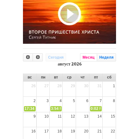
Сегодня
Месяц
Неделя
август 2026
вс
пн
вт
ср
чт
пт
сб
26
27
28
29
30
31
1
2
3
4
5
6
7
8
17:34
СЛОВО из СЛОВА – «Ищите Господа, призывайте Его» (И
3:54
РАЗМЫШЛЕНИЕ: Дух Святой не угашайте!
0:02
РАЗМЫШЛЕНИЯ: Дух Св
9
10
11
12
13
14
15
16
17
18
19
20
21
22