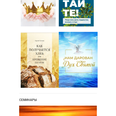
Новости
Поэзия
Притчи
Проповедь-Аудио
Проповедь-Видео
Размышления
Семинар "Второе
Пришествие ИХ"
Семинары Для Лидеров/
Служителей
Слово Из Слова
Служение
Цитата
СЕМИНАРЫ