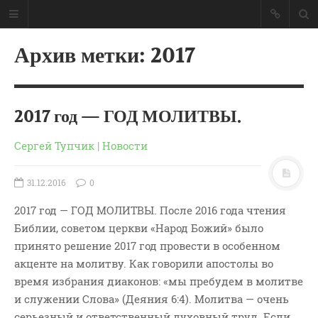
Архив метки: 2017
2017 год — ГОД МОЛИТВЫ.
Сергей Тупчик
|
Новости
31.12.2016
0
2017 год — ГОД МОЛИТВЫ. После 2016 года чтения
Библии, советом церкви «Народ Божий» было
принято решение 2017 год провести в особенном
ГЛАВНАЯ
акценте на молитву. Как говорили апостолы во
МОИ КНИГИ
время избрания диаконов: «мы пребудем в молитве
СЛОВО-АУДИО
и служении Слова» (Деяния 6:4). Молитва — очень
серьезный и ответственный духовный труд. Если
СЛОВО-ВИДЕО