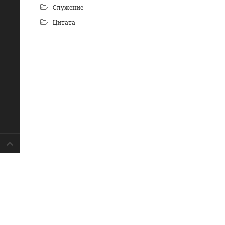
Служение
Цитата
Блог пастора Сергея Тупчика (с) 2020