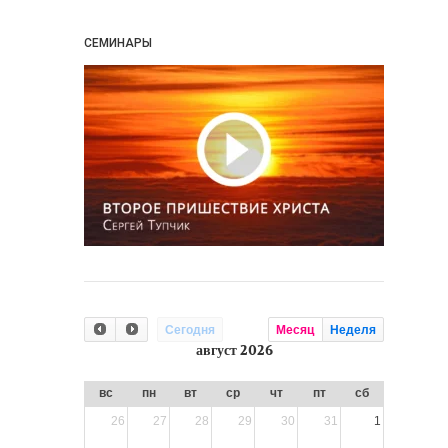
СЕМИНАРЫ
Сегодня
Месяц
Неделя
август 2026
вс
пн
вт
ср
чт
пт
сб
26
27
28
29
30
31
1