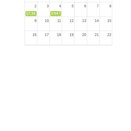
2
3
4
5
6
7
8
17:34
СЛОВО из СЛОВА – «Ищите Господа, призывайте Его» (
3:54
РАЗМЫШЛЕНИЕ: Дух Святой не угашайте!
9
10
11
12
13
14
15
16
17
18
19
20
21
22
23
24
25
26
27
28
29
30
31
1
2
3
4
5