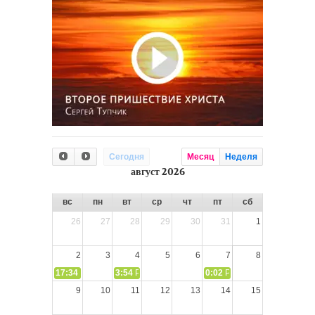
Сегодня
Месяц
Неделя
август 2026
вс
пн
вт
ср
чт
пт
сб
26
27
28
29
30
31
1
2
3
4
5
6
7
8
17:34
СЛОВО из СЛОВА – «Ищите Господа, призывайте Его» (И
3:54
РАЗМЫШЛЕНИЕ: Дух Святой не угашайте!
0:02
РАЗМЫШЛЕНИЯ: Дух Св
9
10
11
12
13
14
15