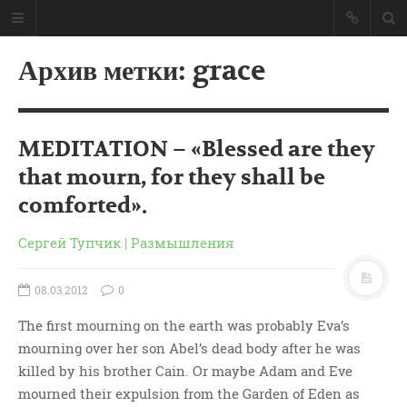
Архив метки: grace
MEDITATION – «Blessed are they
that mourn, for they shall be
comforted».
Сергей Тупчик
|
Размышления
08.03.2012
0
The first mourning on the earth was probably Eva’s
ГЛАВНАЯ
mourning over her son Abel’s dead body after he was
МОИ КНИГИ
killed by his brother Cain. Or maybe Adam and Eve
СЛОВО-АУДИО
mourned their expulsion from the Garden of Eden as
СЛОВО-ВИДЕО