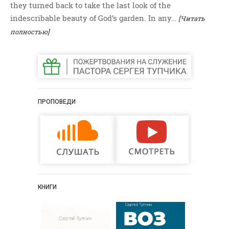
they turned back to take the last look of the
ВОПРОСЫ ПАСТОРУ
indescribable beauty of God’s garden. In any…
[Читать
КОНТАКТ
полностью]
РУБРИКИ
Аудио
Беседы По Бытие
Заметки
ПРОПОВЕДИ
Изображения
Информация
История-Свидетельство
Книга "Второе Пришествие
Христа"
КНИГИ
Книги
Мини-Проповеди
Музыка-Видео