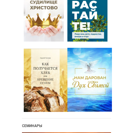
Новости
Поэзия
Притчи
Проповедь-Аудио
Проповедь-Видео
Размышления
Семинар "Второе
Пришествие ИХ"
Семинары Для Лидеров/
Служителей
Слово Из Слова
Служение
Цитата
СЕМИНАРЫ