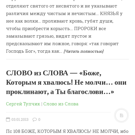
отделяют святого от несвятого и не указывают
различия между чистым и нечистым… КНЯЗЬЯ у
нее как волки… проливают кровь, губят души,
чтобы приобрести корысть… ПРОРОКИ все
замазывают грязью, видят пустое и
предсказывают им ложное, говоря: «так говорит
Господь Бог», тогда как…
[Читать полностью]
СЛОВО из СЛОВА — «Боже,
Которым я хвалюсь! Не молчи… они
проклинают, а Ты благослови…»
Сергей Тупчик
|
Слово из Слова
03.01.2013
0
Пс 108 БОЖЕ, КОТОРЫМ Я ХВАЛЮСЬ! НЕ МОЛЧИ, ибо