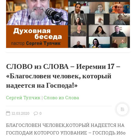
ВОПРОСЫ ПАСТОРУ
КОНТАКТ
РУБРИКИ
Аудио
Беседы По Бытие
Заметки
СЛОВО из СЛОВА – Иеремии 17 –
Изображения
«Благословен человек, который
Информация
надеется на Господа!»
История-Свидетельство
Книга "Второе Пришествие
Сергей Тупчик
|
Слово из Слова
Христа"
Книги
12.03.2020
0
Мини-Проповеди
БЛАГОСЛОВЕН ЧЕЛОВЕК,КОТОРЫЙ НАДЕЕТСЯ НА
Музыка-Видео
ГОСПОДАИ КОТОРОГО УПОВАНИЕ – ГОСПОДЬ.Ибо