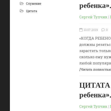
ребенк
Служение
Цитата
Сергей Тупчик
|
13.07.2019
0
«КОГДА РЕБЕНОК
должны резаться
зарастать только
сколько ему нуж
любой популярн
[Читать полностью
ЦИТАТА 
ребенка
Сергей Тупчик
|