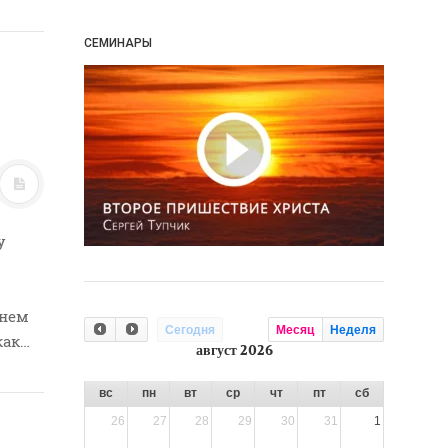
СЕМИНАРЫ
у
шнем
Сегодня
Месяц
Неделя
как…
август 2026
вс
пн
вт
ср
чт
пт
сб
26
27
28
29
30
31
1