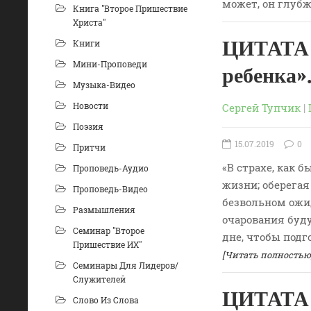
может, он глуб
Книга "Второе Пришествие
Христа"
ЦИТАТА 
Книги
Мини-Проповеди
ребенка»
Музыка-Видео
Новости
Сергей Тупчик
|
Поэзия
15.07.2019
0
Притчи
«В страхе, как б
Проповедь-Аудио
жизни; оберегая
Проповедь-Видео
безвольном ожид
Размышления
очарования буд
Семинар "Второе
дне, чтобы подг
Пришествие ИХ"
[Читать полностью
Семинары Для Лидеров/
Служителей
ЦИТАТА 
Слово Из Слова