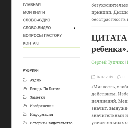
безукоснительн
ГЛАВНАЯ
принцип. Дисцип
МОИ КНИГИ
бесстрастность
СЛОВО-АУДИО
СЛОВО-ВИДЕО
ЦИТАТА 
ВОПРОСЫ ПАСТОРУ
КОНТАКТ
ребенка
Сергей Тупчик
|
РУБРИКИ
16.07.2019
0
Аудио
«Мягкость, слаб
Беседы По Бытие
действием. Изб
Заметки
начинаний. Мен
Изображения
значит, вынужде
Информация
значительный ин
унизительных ош
История-Свидетельство