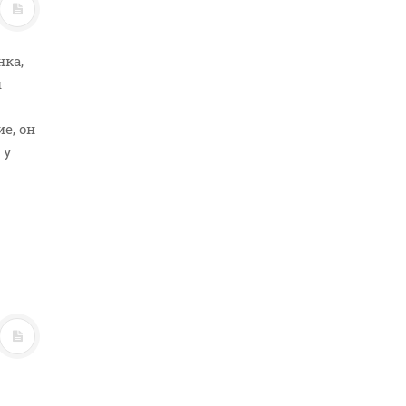
нка,
й
е, он
 у