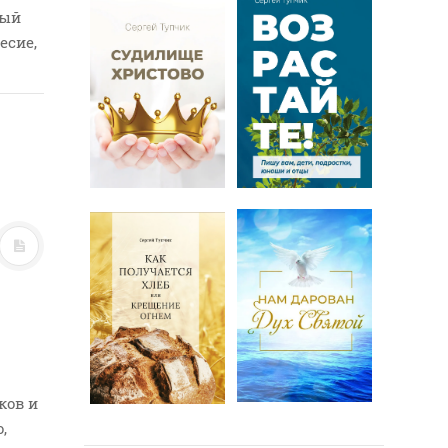
ный
есие,
ков и
,