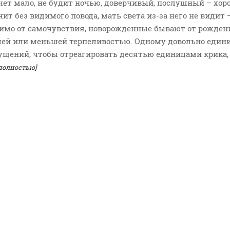
чет мало, не будит ночью, доверчивый, послушный – хор
ит без видимого повода, мать света из-за него не видит 
симо от самочувствия, новорожденные бывают от рожден
ей или меньшей терпеливостью. Одному довольно един
щений, чтобы отреагировать десятью единицами крика,
полностью]