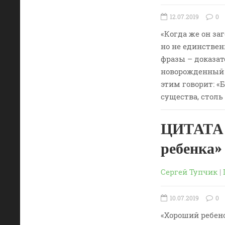
12.07.2019
0
«Когда же он за
но не единстве
фразы – доказат
новорожденный в
этим говорит: «
существа, столь
ЦИТАТА 
ребенка
Сергей Тупчик
|
10.07.2019
0
«Хороший ребено