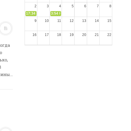
2
3
4
5
6
7
8
17:34
СЛОВО из СЛОВА – «Ищите Господа, призывайте Его» (
3:54
РАЗМЫШЛЕНИЕ: Дух Святой не угашайте!
9
10
11
12
13
14
15
16
17
18
19
20
21
22
огда
23
24
25
26
27
28
29
о
ько,
30
31
1
2
3
4
5
В
тины…