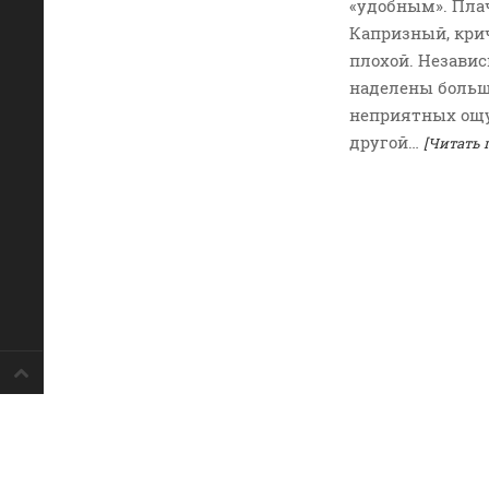
«удобным». Пла
Капризный, крич
плохой. Незави
наделены больш
неприятных ощу
другой…
[Читать 