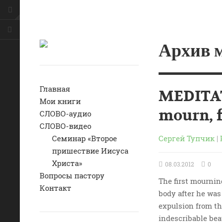
Архив м
Главная
MEDITATI
Мои книги
mourn, f
СЛОВО-аудио
СЛОВО-видео
Сергей Тупчик
|
Семинар «Второе
пришествие Иисуса
Христа»
08.03.2012
0
Вопросы пастору
The first mournin
Контакт
body after he was
expulsion from th
indescribable bea