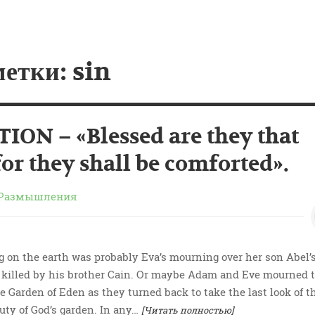
етки: sin
ON – «Blessed are they that
or they shall be comforted».
Размышления
g on the earth was probably Eva’s mourning over her son Abel’
 killed by his brother Cain. Or maybe Adam and Eve mourned t
e Garden of Eden as they turned back to take the last look of t
uty of God’s garden. In any…
[Читать полностью]