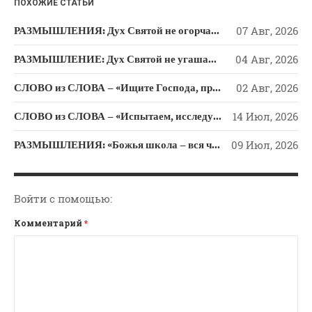
ПОХОЖИЕ СТАТЬИ
Новости
Поэзия
РАЗМЫШЛЕНИЯ: Дух Святой не огорчайте и не оскорбляйте!
07 Авг, 2026
Притчи
РАЗМЫШЛЕНИЕ: Дух Святой не угашайте!
04 Авг, 2026
Проповедь-Аудио
СЛОВО из СЛОВА – «Ищите Господа, призывайте Его» (Исаии 55)
02 Авг, 2026
Проповедь-Видео
Размышления
СЛОВО из СЛОВА – «Испытаем, исследуем пути свои и обратимся к Господу»
14 Июл, 2026
Семинар "Второе
РАЗМЫШЛЕНИЯ: «Божья школа – вся человеческая жизнь»
09 Июл, 2026
Пришествие ИХ"
Семинары Для Лидеров/
Служителей
Войти с помощью:
Слово Из Слова
Комментарий
*
Служение
Цитата