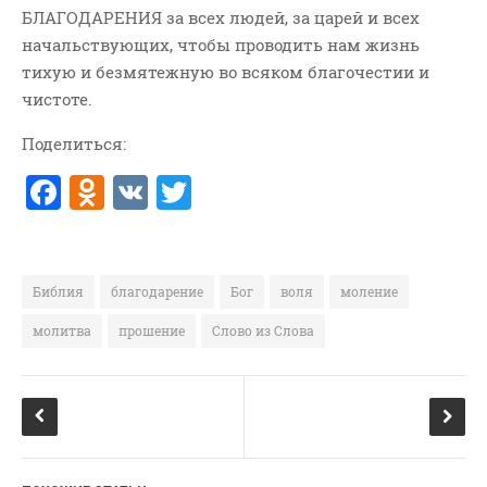
БЛАГОДАРЕНИЯ за всех людей, за царей и всех
ВОПРОСЫ ПАСТОРУ
начальствующих, чтобы проводить нам жизнь
КОНТАКТ
тихую и безмятежную во всяком благочестии и
чистоте.
РУБРИКИ
Поделиться:
Аудио
F
O
V
T
Беседы По Бытие
a
d
K
w
Заметки
c
n
it
Изображения
Информация
e
o
te
Библия
благодарение
Бог
воля
моление
История-Свидетельство
b
kl
r
молитва
прошение
Слово из Слова
Книга "Второе Пришествие
o
a
Христа"
o
ss
Книги
k
ni
Мини-Проповеди
ki
Музыка-Видео