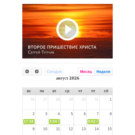
Сегодня
Месяц
Неделя
август 2026
вс
пн
вт
ср
чт
пт
сб
26
27
28
29
30
31
1
2
3
4
5
6
7
8
17:34
СЛОВО из СЛОВА – «Ищите Господа, призывайте Его» (И
3:54
РАЗМЫШЛЕНИЕ: Дух Святой не угашайте!
0:02
РАЗМЫШЛЕНИЯ: Дух Св
9
10
11
12
13
14
15