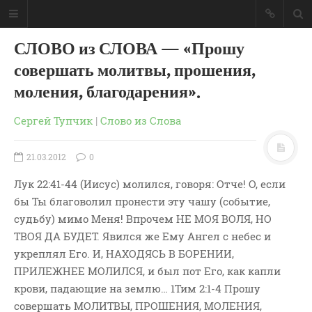
СЛОВО из СЛОВА — «Прошу
совершать молитвы, прошения,
моления, благодарения».
Сергей Тупчик
|
Слово из Слова
21.03.2012
0
Лук 22:41-44 (Иисус) молился, говоря: Отче! О, если
бы Ты благоволил пронести эту чашу (событие,
судьбу) мимо Меня! Впрочем НЕ МОЯ ВОЛЯ, НО
ТВОЯ ДА БУДЕТ. Явился же Ему Ангел с небес и
укреплял Его. И, НАХОДЯСЬ В БОРЕНИИ,
ГЛАВНАЯ
ПРИЛЕЖНЕЕ МОЛИЛСЯ, и был пот Его, как капли
МОИ КНИГИ
крови, падающие на землю… 1Тим 2:1-4 Прошу
СЛОВО-АУДИО
совершать МОЛИТВЫ, ПРОШЕНИЯ, МОЛЕНИЯ,
СЛОВО-ВИДЕО