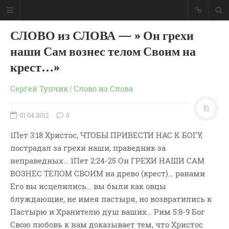
СЛОВО из СЛОВА — » Он грехи
наши Сам вознес телом Своим на
крест…»
Сергей Тупчик
|
Слово из Слова
01.04.2012
0
1Пет 3:18 Христос, ЧТОБЫ ПРИВЕСТИ НАС К БОГУ,
пострадал за грехи наши, праведник за
неправедных… 1Пет 2:24-25 Он ГРЕХИ НАШИ САМ
ВОЗНЕС ТЕЛОМ СВОИМ на древо (крест)… ранами
Его вы исцелились… вы были как овцы
ГЛАВНАЯ
блуждающие, не имея пастыря, но возвратились к
МОИ КНИГИ
Пастырю и Хранителю душ ваших… Рим 5:8-9 Бог
СЛОВО-АУДИО
Свою любовь к нам доказывает тем, что Христос
СЛОВО-ВИДЕО