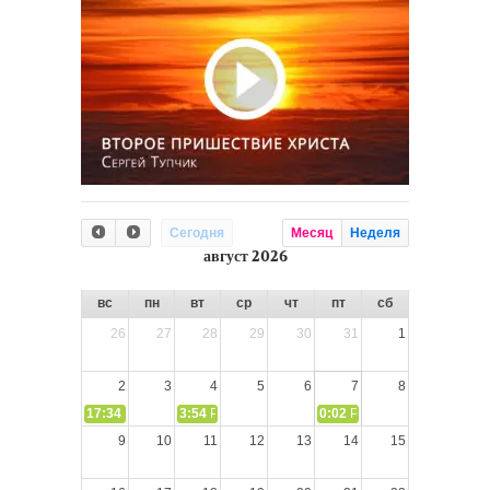
Сегодня
Месяц
Неделя
август 2026
вс
пн
вт
ср
чт
пт
сб
26
27
28
29
30
31
1
2
3
4
5
6
7
8
17:34
СЛОВО из СЛОВА – «Ищите Господа, призывайте Его» (И
3:54
РАЗМЫШЛЕНИЕ: Дух Святой не угашайте!
0:02
РАЗМЫШЛЕНИЯ: Дух Св
9
10
11
12
13
14
15