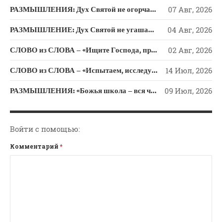
Новости
РАЗМЫШЛЕНИЯ: Дух Святой не огорчайте и не оскорбляйте!
07 Авг, 2026
Поэзия
РАЗМЫШЛЕНИЕ: Дух Святой не угашайте!
04 Авг, 2026
Притчи
СЛОВО из СЛОВА – «Ищите Господа, призывайте Его» (Исаии 55)
02 Авг, 2026
Проповедь-Аудио
Проповедь-Видео
СЛОВО из СЛОВА – «Испытаем, исследуем пути свои и обратимся к Господу»
14 Июл, 2026
Размышления
РАЗМЫШЛЕНИЯ: «Божья школа – вся человеческая жизнь»
09 Июл, 2026
Семинар "Второе
Пришествие ИХ"
Семинары Для Лидеров/
Войти с помощью:
Служителей
Слово Из Слова
Комментарий
*
Служение
Цитата