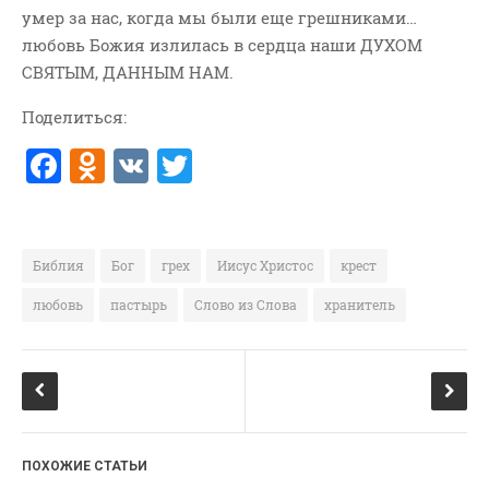
умер за нас, когда мы были еще грешниками…
ВОПРОСЫ ПАСТОРУ
любовь Божия излилась в сердца наши ДУХОМ
КОНТАКТ
СВЯТЫМ, ДАННЫМ НАМ.
Поделиться:
РУБРИКИ
F
O
V
T
Аудио
Беседы По Бытие
a
d
K
w
Заметки
c
n
it
Изображения
e
o
te
Библия
Бог
грех
Иисус Христос
крест
Информация
b
kl
r
любовь
пастырь
Слово из Слова
хранитель
История-Свидетельство
o
a
Книга "Второе Пришествие
o
ss
Христа"
k
ni
Книги
ki
Мини-Проповеди
ПОХОЖИЕ СТАТЬИ
Музыка-Видео