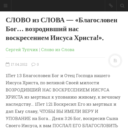
СЛОВО из СЛОВА — «Благословен
Бог… возродивший нас
воскресением Иисуса Христа!».
Сергей Тупчик
|
Слово из Слова
17.04.2012
0
1Пет 1:3 Благословен Бог и Отец Господа нашего
Иисуса Христа, по великой Своей милости
ВОЗРОДИВШИЙ НАС ВОСКРЕСЕНИЕМ ИИСУСА
ХРИСТА из мертвых к упованию живому, к вечному
наследству… 1Пет 1:21 Воскресил Его из мертвых и
ГЛАВНАЯ
дал Ему славу, ЧТОБЫ ВЫ ИМЕЛИ ВЕРУ И
МОИ КНИГИ
УПОВАНИЕ на Бога… Деян 3:26 Бог, воскресив Сына
СЛОВО-АУДИО
Своего Иисуса, к вам ПОСЛАЛ ЕГО БЛАГОСЛОВИТЬ
СЛОВО-ВИДЕО