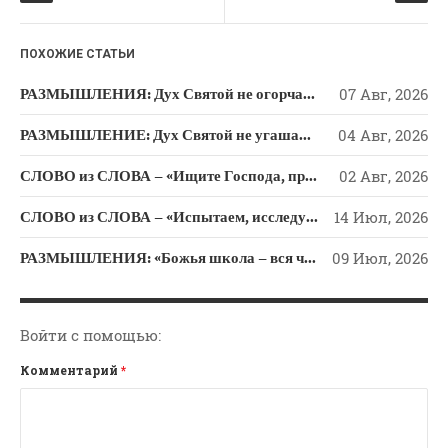
k
ni
Новости
ki
Поэзия
ПОХОЖИЕ СТАТЬИ
Притчи
РАЗМЫШЛЕНИЯ: Дух Святой не огорчайте и не оскорбляйте!
07 Авг, 2026
Проповедь-Аудио
Проповедь-Видео
РАЗМЫШЛЕНИЕ: Дух Святой не угашайте!
04 Авг, 2026
Размышления
СЛОВО из СЛОВА – «Ищите Господа, призывайте Его» (Исаии 55)
02 Авг, 2026
Семинар "Второе
Пришествие ИХ"
СЛОВО из СЛОВА – «Испытаем, исследуем пути свои и обратимся к Господу»
14 Июл, 2026
Семинары Для Лидеров/
РАЗМЫШЛЕНИЯ: «Божья школа – вся человеческая жизнь»
09 Июл, 2026
Служителей
Слово Из Слова
Служение
Войти с помощью:
Цитата
Комментарий
*