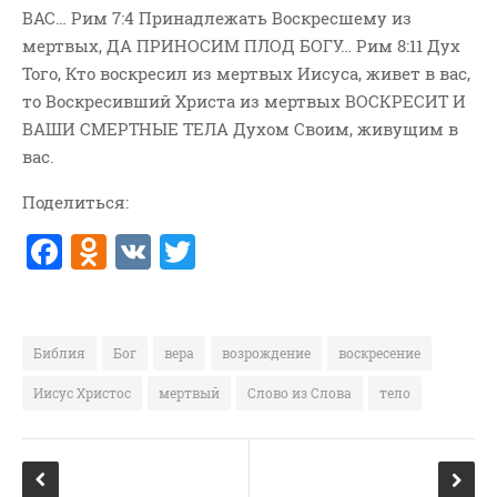
ВАС… Рим 7:4 Принадлежать Воскресшему из
ВОПРОСЫ ПАСТОРУ
мертвых, ДА ПРИНОСИМ ПЛОД БОГУ… Рим 8:11 Дух
КОНТАКТ
Того, Кто воскресил из мертвых Иисуса, живет в вас,
то Воскресивший Христа из мертвых ВОСКРЕСИТ И
РУБРИКИ
ВАШИ СМЕРТНЫЕ ТЕЛА Духом Своим, живущим в
Аудио
вас.
Беседы По Бытие
Поделиться:
Заметки
F
O
V
T
Изображения
a
d
K
w
Информация
c
n
it
История-Свидетельство
e
o
te
Библия
Бог
вера
возрождение
воскресение
Книга "Второе Пришествие
Христа"
b
kl
r
Иисус Христос
мертвый
Слово из Слова
тело
Книги
o
a
Мини-Проповеди
o
ss
Музыка-Видео