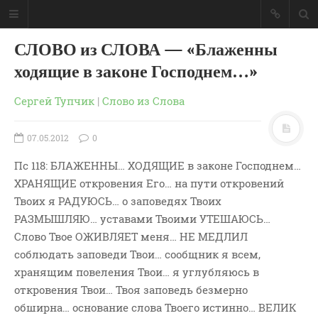
СЛОВО из СЛОВА — «Блаженны
ходящие в законе Господнем…»
Сергей Тупчик
|
Слово из Слова
07.05.2012
0
Пс 118: БЛАЖЕННЫ… ХОДЯЩИЕ в законе Господнем…
ХРАНЯЩИЕ откровения Его… на пути откровений
Твоих я РАДУЮСЬ… о заповедях Твоих
РАЗМЫШЛЯЮ… уставами Твоими УТЕШАЮСЬ…
Слово Твое ОЖИВЛЯЕТ меня… НЕ МЕДЛИЛ
соблюдать заповеди Твои… сообщник я всем,
ГЛАВНАЯ
хранящим повеления Твои… я углубляюсь в
МОИ КНИГИ
откровения Твои… Твоя заповедь безмерно
СЛОВО-АУДИО
обширна… основание слова Твоего истинно… ВЕЛИК
СЛОВО-ВИДЕО