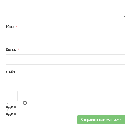
Имя
*
Email
*
Сайт
−
один
=
один