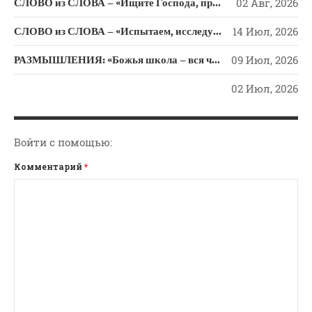
СЛОВО из СЛОВА – «Ищите Господа, призывайте Его» (Исаии 55)
02 Авг, 2026
Новости
Поэзия
СЛОВО из СЛОВА – «Испытаем, исследуем пути свои и обратимся к Господу»
14 Июл, 2026
Притчи
РАЗМЫШЛЕНИЯ: «Божья школа – вся человеческая жизнь»
09 Июл, 2026
Проповедь-Аудио
02 Июл, 2026
Проповедь-Видео
Размышления
Семинар "Второе
Войти с помощью:
Пришествие ИХ"
Комментарий
*
Семинары Для Лидеров/
Служителей
Слово Из Слова
Служение
Цитата