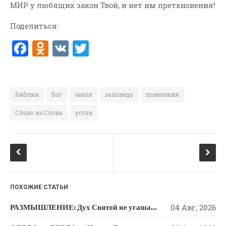
МИР у любящих закон Твой, и нет им преткновения!
ВОПРОСЫ ПАСТОРУ
Поделиться:
КОНТАКТ
F
O
V
T
РУБРИКИ
a
d
K
w
Аудио
c
n
it
Беседы По Бытие
e
o
te
Библия
Бог
закон
заповедь
повеления
Заметки
b
kl
r
Слово из Слова
устав
Изображения
o
a
Информация
o
ss
История-Свидетельство
k
ni
Книга "Второе Пришествие
ki
Христа"
Книги
ПОХОЖИЕ СТАТЬИ
Мини-Проповеди
РАЗМЫШЛЕНИЕ: Дух Святой не угашайте!
04 Авг, 2026
Музыка-Видео