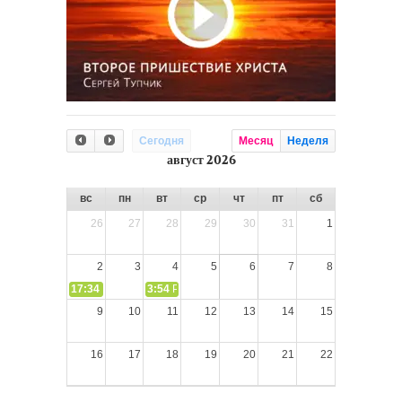
Сегодня
Месяц
Неделя
август 2026
вс
пн
вт
ср
чт
пт
сб
26
27
28
29
30
31
1
2
3
4
5
6
7
8
17:34
СЛОВО из СЛОВА – «Ищите Господа, призывайте Его» (И
3:54
РАЗМЫШЛЕНИЕ: Дух Святой не угашайте!
9
10
11
12
13
14
15
16
17
18
19
20
21
22
23
24
25
26
27
28
29