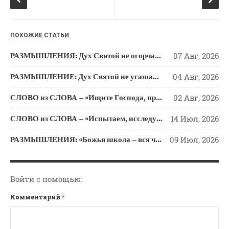
o
ss
Новости
k
ni
Поэзия
ПОХОЖИЕ СТАТЬИ
Притчи
ki
Проповедь-Аудио
РАЗМЫШЛЕНИЯ: Дух Святой не огорчайте и не оскорбляйте!
07 Авг, 2026
Проповедь-Видео
РАЗМЫШЛЕНИЕ: Дух Святой не угашайте!
04 Авг, 2026
Размышления
СЛОВО из СЛОВА – «Ищите Господа, призывайте Его» (Исаии 55)
02 Авг, 2026
Семинар "Второе
Пришествие ИХ"
СЛОВО из СЛОВА – «Испытаем, исследуем пути свои и обратимся к Господу»
14 Июл, 2026
Семинары Для Лидеров/
Служителей
РАЗМЫШЛЕНИЯ: «Божья школа – вся человеческая жизнь»
09 Июл, 2026
Слово Из Слова
Служение
Войти с помощью:
Цитата
Комментарий
*