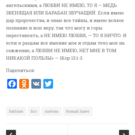
ангельскими, а ЛЮБВИ НЕ ИМЕЮ, ТО Я — МЕДЬ
ВОПРОСЫ ПАСТОРУ
ЗВЕНЯЩАЯ ИЛИ БАРАБАН ЗВУЧАЩИЙ. Если имею
КОНТАКТ
дар пророчества, и знаю все тайны, и имею всякое
познание и всю веру, так что могу и горы
РУБРИКИ
переставлять, а НЕ ИМЕЮ ЛЮБВИ, — ТО Я НИЧТО. И
Аудио
если я раздам все имение мое и отдам тело мое на
сожжение, а ЛЮБВИ НЕ ИМЕЮ, НЕТ МНЕ В ТОМ
Беседы По Бытие
НИКАКОЙ ПОЛЬЗЫ» — 1Кор 13:1-3.
Заметки
Изображения
Поделиться:
Информация
F
O
V
T
История-Свидетельство
a
d
K
w
Книга "Второе Пришествие
c
n
it
Христа"
e
o
te
Книги
Библия
Бог
любовь
Новый Завет
b
kl
r
Мини-Проповеди
o
a
Музыка-Видео