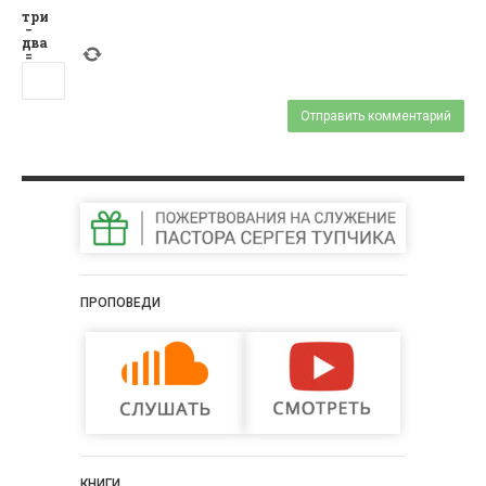
три
−
два
=
ПРОПОВЕДИ
КНИГИ