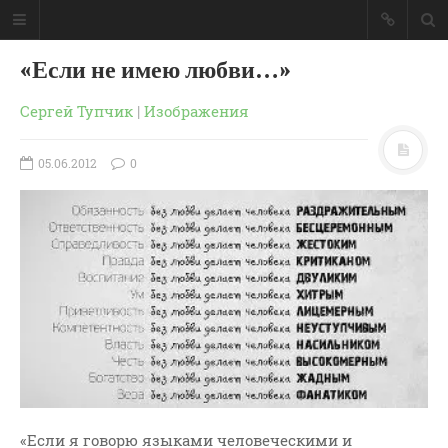
«Если не имею любви…»
Сергей Тупчик
|
Изображения
05.06.2012
0
ГЛАВНАЯ
МОИ КНИГИ
СЛОВО-АУДИО
«Если я говорю языками человеческими и
СЛОВО-ВИДЕО