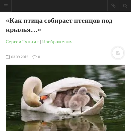
«Как птица собирает птенцов под
крылья…»
Сергей Тупчик
|
Изображения
03.09.2012
0
ГЛАВНАЯ
МОИ КНИГИ
СЛОВО-АУДИО
СЛОВО-ВИДЕО