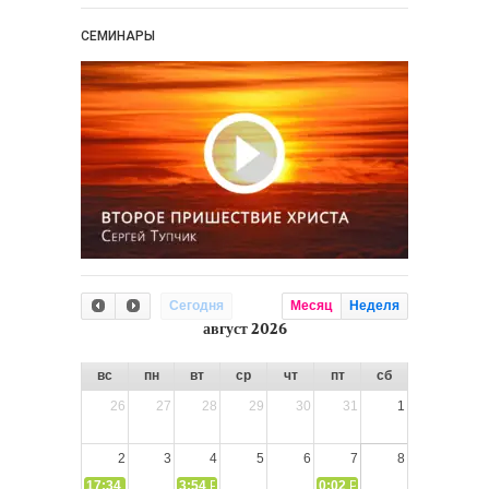
СЕМИНАРЫ
Сегодня
Месяц
Неделя
август 2026
вс
пн
вт
ср
чт
пт
сб
26
27
28
29
30
31
1
2
3
4
5
6
7
8
17:34
СЛОВО из СЛОВА – «Ищите Господа, призывайте Его» (И
3:54
РАЗМЫШЛЕНИЕ: Дух Святой не угашайте!
0:02
РАЗМЫШЛЕНИЯ: Дух Св