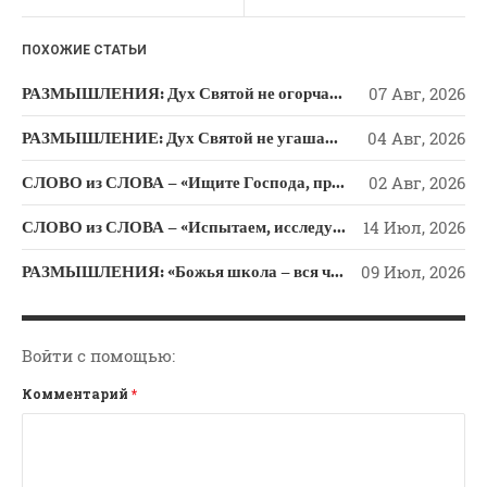
Новости
k
ni
Поэзия
ПОХОЖИЕ СТАТЬИ
ki
Притчи
РАЗМЫШЛЕНИЯ: Дух Святой не огорчайте и не оскорбляйте!
07 Авг, 2026
Проповедь-Аудио
РАЗМЫШЛЕНИЕ: Дух Святой не угашайте!
04 Авг, 2026
Проповедь-Видео
Размышления
СЛОВО из СЛОВА – «Ищите Господа, призывайте Его» (Исаии 55)
02 Авг, 2026
Семинар "Второе
СЛОВО из СЛОВА – «Испытаем, исследуем пути свои и обратимся к Господу»
14 Июл, 2026
Пришествие ИХ"
Семинары Для Лидеров/
РАЗМЫШЛЕНИЯ: «Божья школа – вся человеческая жизнь»
09 Июл, 2026
Служителей
Слово Из Слова
Служение
Войти с помощью:
Цитата
Комментарий
*