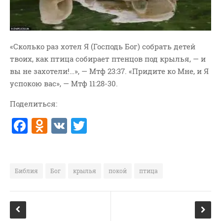
ВОПРОСЫ ПАСТОРУ
КОНТАКТ
«Сколько раз хотел Я (Господь Бог) собрать детей
РУБРИКИ
твоих, как птица собирает птенцов под крылья, — и
Аудио
вы не захотели!…», — Мтф 23:37. «Придите ко Мне, и Я
успокою вас», — Мтф 11:28-30.
Беседы По Бытие
Заметки
Поделиться:
Изображения
F
O
V
T
Информация
a
d
K
w
История-Свидетельство
c
n
it
Книга "Второе Пришествие
e
o
te
Христа"
Библия
Бог
крылья
покой
птица
Книги
b
kl
r
Мини-Проповеди
o
a
Музыка-Видео
o
ss