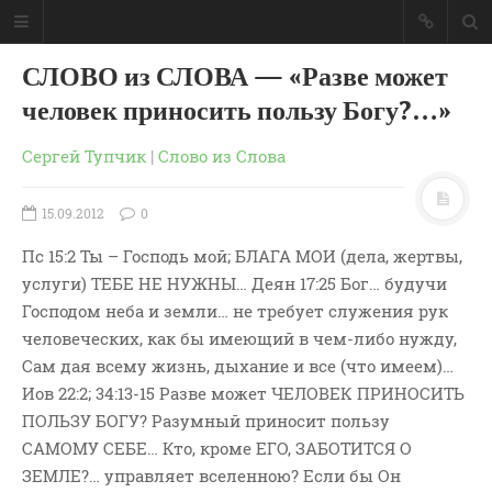
СЛОВО из СЛОВА — «Разве может
человек приносить пользу Богу?…»
Сергей Тупчик
|
Слово из Слова
15.09.2012
0
Пс 15:2 Ты – Господь мой; БЛАГА МОИ (дела, жертвы,
услуги) ТЕБЕ НЕ НУЖНЫ… Деян 17:25 Бог… будучи
Господом неба и земли… не требует служения рук
человеческих, как бы имеющий в чем-либо нужду,
Сам дая всему жизнь, дыхание и все (что имеем)…
Иов 22:2; 34:13-15 Разве может ЧЕЛОВЕК ПРИНОСИТЬ
ГЛАВНАЯ
ПОЛЬЗУ БОГУ? Разумный приносит пользу
МОИ КНИГИ
САМОМУ СЕБЕ… Кто, кроме ЕГО, ЗАБОТИТСЯ О
СЛОВО-АУДИО
ЗЕМЛЕ?… управляет вселенною? Если бы Он
СЛОВО-ВИДЕО