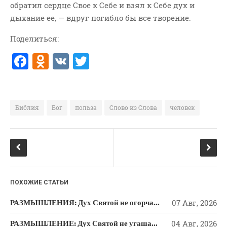
обратил сердце Свое к Себе и взял к Себе дух и
ВОПРОСЫ ПАСТОРУ
дыхание ее, — вдруг погибло бы все творение.
КОНТАКТ
Поделиться:
РУБРИКИ
F
O
V
T
Аудио
a
d
K
w
Беседы По Бытие
c
n
it
Заметки
e
o
te
Библия
Бог
польза
Слово из Слова
человек
Изображения
b
kl
r
Информация
o
a
История-Свидетельство
o
ss
Книга "Второе Пришествие
k
ni
Христа"
ПОХОЖИЕ СТАТЬИ
ki
Книги
РАЗМЫШЛЕНИЯ: Дух Святой не огорчайте и не оскорбляйте!
07 Авг, 2026
Мини-Проповеди
Музыка-Видео
РАЗМЫШЛЕНИЕ: Дух Святой не угашайте!
04 Авг, 2026