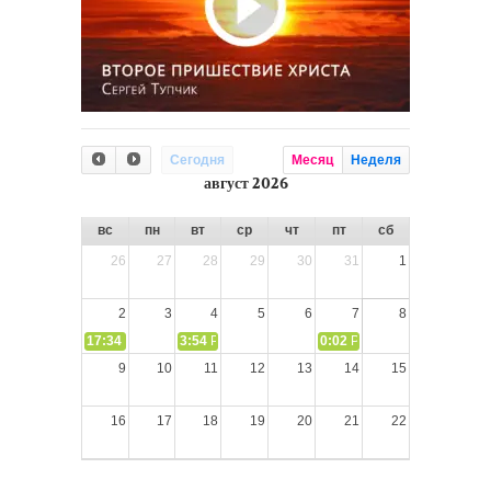
Сегодня
Месяц
Неделя
август 2026
вс
пн
вт
ср
чт
пт
сб
26
27
28
29
30
31
1
2
3
4
5
6
7
8
17:34
СЛОВО из СЛОВА – «Ищите Господа, призывайте Его» (И
3:54
РАЗМЫШЛЕНИЕ: Дух Святой не угашайте!
0:02
РАЗМЫШЛЕНИЯ: Дух Св
9
10
11
12
13
14
15
16
17
18
19
20
21
22
23
24
25
26
27
28
29