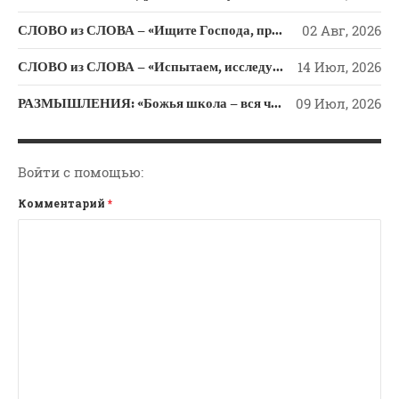
Новости
СЛОВО из СЛОВА – «Ищите Господа, призывайте Его» (Исаии 55)
02 Авг, 2026
Поэзия
Притчи
СЛОВО из СЛОВА – «Испытаем, исследуем пути свои и обратимся к Господу»
14 Июл, 2026
Проповедь-Аудио
РАЗМЫШЛЕНИЯ: «Божья школа – вся человеческая жизнь»
09 Июл, 2026
Проповедь-Видео
Размышления
Семинар "Второе
Войти с помощью:
Пришествие ИХ"
Комментарий
*
Семинары Для Лидеров/
Служителей
Слово Из Слова
Служение
Цитата