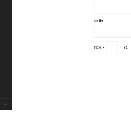
Сайт
три
×
=
24