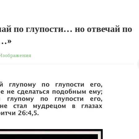
чай по глупости… но отвечай по
и…»
Изображения