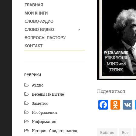
ГЛАВНАЯ
МОИ КНИГИ
СЛОВО-АУДИО
СЛОВО-ВИДЕО
ВОПРОСЫ ПАСТОРУ
КОНТАКТ
РУБРИКИ
Аудио
Поделиться:
Беседы По Бытие
F
O
Заметки
a
d
Изображения
c
n
Информация
e
o
История-Свидетельство
Библия
Бог