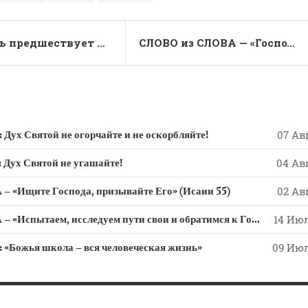
r
«Гордость предшествует падению».
СЛОВО из СЛОВА — «Господь — хранитель твой…»
 Святой не огорчайте и не оскорбляйте!
07 Авг
х Святой не угашайте!
04 Авг
 «Ищите Господа, призывайте Его» (Исаии 55)
02 Авг
СЛОВО из СЛОВА – «Испытаем, исследуем пути свои и обратимся к Господу»
14 Июл
ожья школа – вся человеческая жизнь»
09 Июл