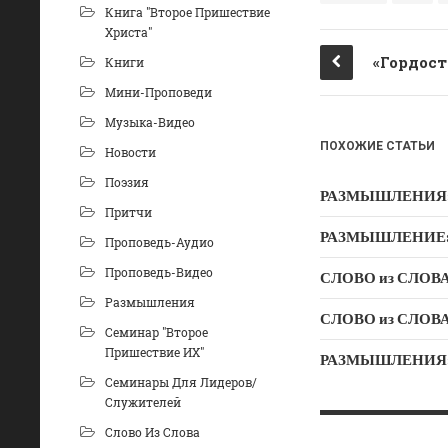
b
kl
Книга "Второе Пришествие
Христа"
o
a
Книги
o
ss
Мини-Проповеди
k
ni
Музыка-Видео
ki
ПОХОЖИЕ СТАТЬИ
Новости
Поэзия
РАЗМЫШЛЕНИЯ: Дух
Притчи
РАЗМЫШЛЕНИЕ: Ду
Проповедь-Аудио
Проповедь-Видео
СЛОВО из СЛОВА –
Размышления
Семинар "Второе
Пришествие ИХ"
РАЗМЫШЛЕНИЯ: «Б
Семинары Для Лидеров/
Служителей
Слово Из Слова