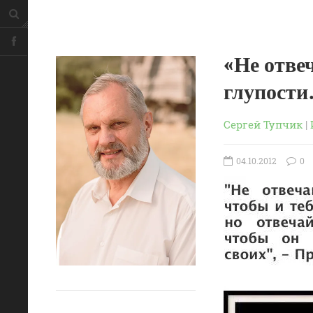
«Не отве
глупост
Сергей Тупчик
|
04.10.2012
0