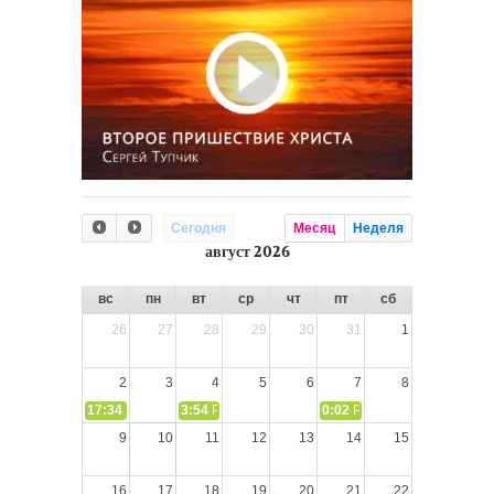
Сегодня
Месяц
Неделя
август 2026
вс
пн
вт
ср
чт
пт
сб
26
27
28
29
30
31
1
2
3
4
5
6
7
8
17:34
СЛОВО из СЛОВА – «Ищите Господа, призывайте Его» (И
3:54
РАЗМЫШЛЕНИЕ: Дух Святой не угашайте!
0:02
РАЗМЫШЛЕНИЯ: Дух Св
9
10
11
12
13
14
15
16
17
18
19
20
21
22