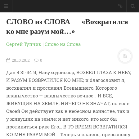
СЛОВО из СЛОВА — «Возвратился
ко мне разум мой…»
Сергей Тупчик
|
Слово из Слова
28.10.2012
0
Дан 4:31-34 Я, Навуходоносор, ВОЗВЕЛ ГЛАЗА К НЕБУ,
И РАЗУМ ВОЗВРАТИЛСЯ КО МНЕ; и благословил я,
восхвалил и прославил Всевышнего, Которого
владычество — владычество вечное… И ВСЕ,
ЖИВУЩИЕ НА ЗЕМЛЕ, НИЧЕГО НЕ ЗНАЧАТ; по воле
Своей Он действует как в небесном воинстве, так и
ГЛАВНАЯ
у живущих на земле; и нет никого, кто мог бы
МОИ КНИГИ
противиться руке Его… В ТО ВРЕМЯ ВОЗВРАТИЛСЯ
СЛОВО-АУДИО
КО МНЕ РАЗУМ МОЙ… Теперь я славлю, превозношу
СЛОВО-ВИДЕО