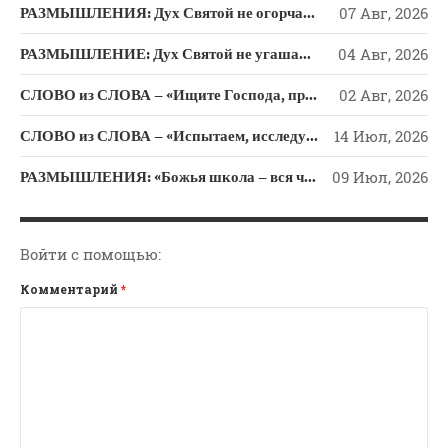
Новости
РАЗМЫШЛЕНИЯ: Дух Святой не огорчайте и не оскорбляйте!
07 Авг, 2026
Поэзия
РАЗМЫШЛЕНИЕ: Дух Святой не угашайте!
04 Авг, 2026
Притчи
СЛОВО из СЛОВА – «Ищите Господа, призывайте Его» (Исаии 55)
02 Авг, 2026
Проповедь-Аудио
Проповедь-Видео
СЛОВО из СЛОВА – «Испытаем, исследуем пути свои и обратимся к Господу»
14 Июл, 2026
Размышления
РАЗМЫШЛЕНИЯ: «Божья школа – вся человеческая жизнь»
09 Июл, 2026
Семинар "Второе
Пришествие ИХ"
Семинары Для Лидеров/
Войти с помощью:
Служителей
Комментарий
*
Слово Из Слова
Служение
Цитата