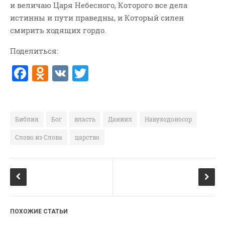
и величаю Царя Небесного, Которого все дела
ВОПРОСЫ ПАСТОРУ
истинны и пути праведны, и Который силен
КОНТАКТ
смирить ходящих гордо.
Поделиться:
РУБРИКИ
F
O
V
T
Аудио
a
d
K
w
Беседы По Бытие
c
n
it
Заметки
e
o
te
Изображения
Библия
Бог
власть
Даниил
Навуходоносор
Информация
b
kl
r
Слово из Слова
царство
История-Свидетельство
o
a
Книга "Второе Пришествие
o
ss
Христа"
k
ni
Книги
ki
Мини-Проповеди
ПОХОЖИЕ СТАТЬИ
Музыка-Видео