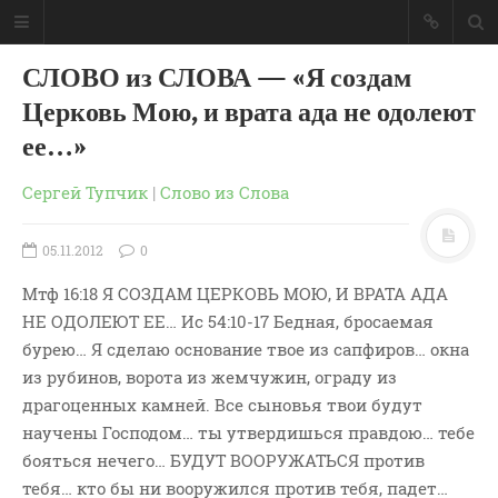
СЛОВО из СЛОВА — «Я создам
Церковь Мою, и врата ада не одолеют
ее…»
Сергей Тупчик
|
Слово из Слова
05.11.2012
0
Мтф 16:18 Я СОЗДАМ ЦЕРКОВЬ МОЮ, И ВРАТА АДА
НЕ ОДОЛЕЮТ ЕЕ… Ис 54:10-17 Бедная, бросаемая
бурею… Я сделаю основание твое из сапфиров… окна
из рубинов, ворота из жемчужин, ограду из
драгоценных камней. Все сыновья твои будут
ГЛАВНАЯ
научены Господом… ты утвердишься правдою… тебе
МОИ КНИГИ
бояться нечего… БУДУТ ВООРУЖАТЬСЯ против
СЛОВО-АУДИО
тебя… кто бы ни вооружился против тебя, падет…
СЛОВО-ВИДЕО