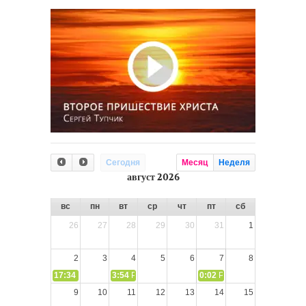
Сегодня
Месяц
Неделя
август 2026
вс
пн
вт
ср
чт
пт
сб
26
27
28
29
30
31
1
2
3
4
5
6
7
8
17:34
СЛОВО из СЛОВА – «Ищите Господа, призывайте Его» (И
3:54
РАЗМЫШЛЕНИЕ: Дух Святой не угашайте!
0:02
РАЗМЫШЛЕНИЯ: Дух Св
9
10
11
12
13
14
15