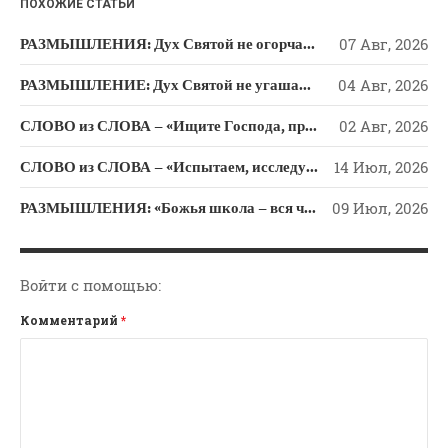
ПОХОЖИЕ СТАТЬИ
Новости
Поэзия
РАЗМЫШЛЕНИЯ: Дух Святой не огорчайте и не оскорбляйте!
07 Авг, 2026
Притчи
РАЗМЫШЛЕНИЕ: Дух Святой не угашайте!
04 Авг, 2026
Проповедь-Аудио
СЛОВО из СЛОВА – «Ищите Господа, призывайте Его» (Исаии 55)
02 Авг, 2026
Проповедь-Видео
Размышления
СЛОВО из СЛОВА – «Испытаем, исследуем пути свои и обратимся к Господу»
14 Июл, 2026
Семинар "Второе
РАЗМЫШЛЕНИЯ: «Божья школа – вся человеческая жизнь»
09 Июл, 2026
Пришествие ИХ"
Семинары Для Лидеров/
Служителей
Войти с помощью:
Слово Из Слова
Комментарий
*
Служение
Цитата