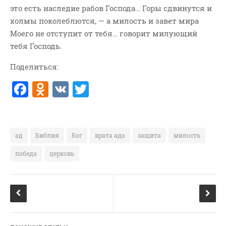
это есть наследие рабов Господа… Горы сдвинутся и
ВОПРОСЫ ПАСТОРУ
холмы поколеблются, — а милость и завет мира
КОНТАКТ
Моего не отступит от тебя… говорит милующий
тебя Господь.
РУБРИКИ
Поделиться:
Аудио
F
O
V
T
Беседы По Бытие
a
d
K
w
Заметки
c
n
it
Изображения
Информация
e
o
te
ад
Библия
Бог
врата ада
защита
милость
История-Свидетельство
b
kl
r
победа
церковь
Книга "Второе Пришествие
o
a
Христа"
o
ss
Книги
k
ni
Мини-Проповеди
ki
Музыка-Видео