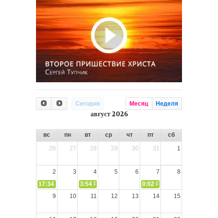
Сегодня
Месяц
Неделя
август 2026
вс
пн
вт
ср
чт
пт
сб
26
27
28
29
30
31
1
2
3
4
5
6
7
8
17:34
СЛОВО из СЛОВА – «Ищите Господа, призывайте Его» (И
3:54
РАЗМЫШЛЕНИЕ: Дух Святой не угашайте!
0:02
РАЗМЫШЛЕНИЯ: Дух Св
9
10
11
12
13
14
15