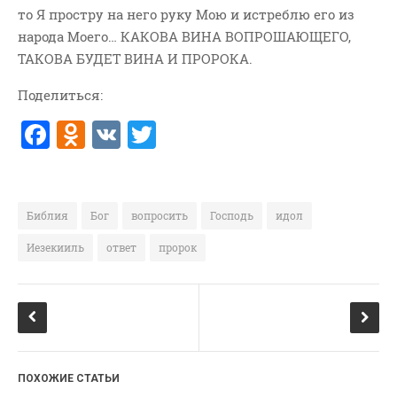
то Я простру на него руку Мою и истреблю его из
ВОПРОСЫ ПАСТОРУ
народа Моего… КАКОВА ВИНА ВОПРОШАЮЩЕГО,
КОНТАКТ
ТАКОВА БУДЕТ ВИНА И ПРОРОКА.
Поделиться:
РУБРИКИ
F
O
V
T
Аудио
Беседы По Бытие
a
d
K
w
Заметки
c
n
it
Изображения
e
o
te
Библия
Бог
вопросить
Господь
идол
Информация
b
kl
r
Иезекииль
ответ
пророк
История-Свидетельство
o
a
Книга "Второе Пришествие
o
ss
Христа"
k
ni
Книги
ki
Мини-Проповеди
ПОХОЖИЕ СТАТЬИ
Музыка-Видео