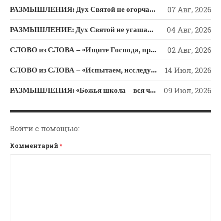
Новости
РАЗМЫШЛЕНИЯ: Дух Святой не огорчайте и не оскорбляйте!
07 Авг, 2026
Поэзия
РАЗМЫШЛЕНИЕ: Дух Святой не угашайте!
04 Авг, 2026
Притчи
СЛОВО из СЛОВА – «Ищите Господа, призывайте Его» (Исаии 55)
02 Авг, 2026
Проповедь-Аудио
Проповедь-Видео
СЛОВО из СЛОВА – «Испытаем, исследуем пути свои и обратимся к Господу»
14 Июл, 2026
Размышления
РАЗМЫШЛЕНИЯ: «Божья школа – вся человеческая жизнь»
09 Июл, 2026
Семинар "Второе
Пришествие ИХ"
Семинары Для Лидеров/
Войти с помощью:
Служителей
Слово Из Слова
Комментарий
*
Служение
Цитата