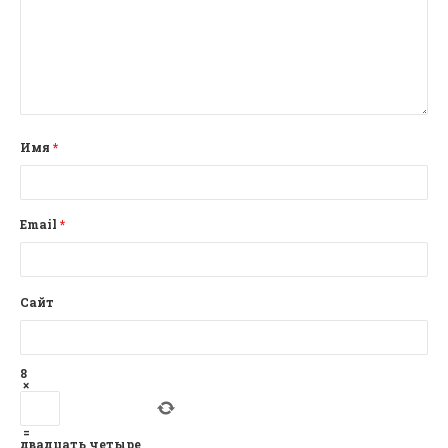
Имя
*
Email
*
Сайт
8
×
=
двадцать четыре