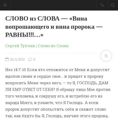
СЛОВО из СЛОВА — «Вина
вопрошающего и вина пророка —
РАВНЫ!!!…»
Сергей Тупчик
|
Слово из Слова
26.11.2012
0
Иез 14:7-10 Если кто отложится от Меня и допустит
идолов своих в сердце свое… и придет к пророку
вопросить Меня через него, — то Я, ГОСПОДЬ, ДАМ
ЛИ ЕМУ ОТВЕТ ОТ СЕБЯ? Я обращу лицо Мое против
того человека, и сокрушу его, и истреблю его из
ГЛАВНАЯ
народа Моего, и узнаете, что Я Господь. А если
МОИ КНИГИ
пророк допустит обольстить себя и скажет слово
СЛОВО-АУДИО
так, как будто бы Я, Господь, научил этого пророка,
СЛОВО-ВИДЕО