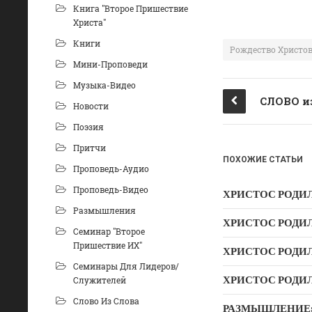
a
d
Книга "Второе Пришествие
c
n
Христа"
Книги
e
o
Рождество Христо
Мини-Проповеди
b
kl
Музыка-Видео
o
a
Новости
o
ss
Поэзия
k
ni
Притчи
ki
ПОХОЖИЕ СТАТЬИ
Проповедь-Аудио
Проповедь-Видео
ХРИСТОС РОДИЛС
Размышления
ХРИСТОС РОДИЛС
Семинар "Второе
Пришествие ИХ"
ХРИСТОС РОДИЛС
Семинары Для Лидеров/
ХРИСТОС РОДИЛС
Служителей
Слово Из Слова
РАЗМЫШЛЕНИЕ: «С