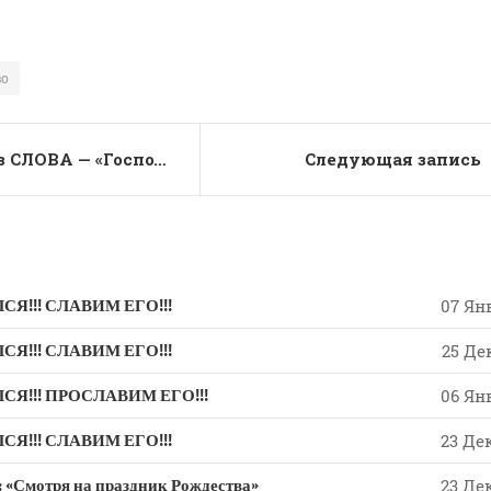
K
w
it
te
во
r
СЛОВО из СЛОВА — «Господь за меня — не устрашусь: что сделает мне человек?»
Следующая запись
Я!!! СЛАВИМ ЕГО!!!
07 Янв
Я!!! СЛАВИМ ЕГО!!!
25 Дек
Я!!! ПРОСЛАВИМ ЕГО!!!
06 Янв
Я!!! СЛАВИМ ЕГО!!!
23 Дек
мотря на праздник Рождества»
23 Дек