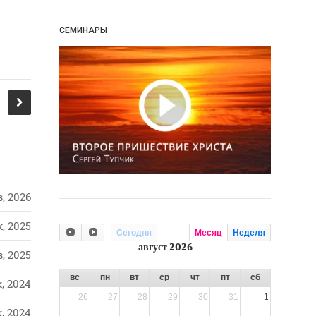
СЕМИНАРЫ
, 2026
, 2025
Сегодня
Месяц
Неделя
август 2026
, 2025
вс
пн
вт
ср
чт
пт
сб
, 2024
26
27
28
29
30
31
1
, 2024