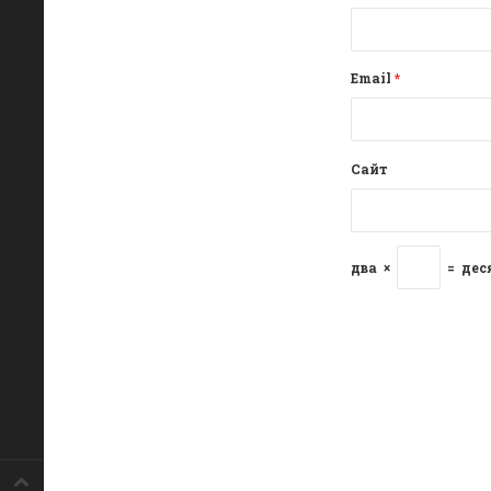
Email
*
Сайт
два
×
=
дес