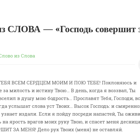
з СЛОВА — «Господь совершит 
Слово из Слова
 ТЕБЯ ВСЕМ СЕРДЦЕМ МОИМ И ПОЮ ТЕБЕ! Поклоняюсь и
 за милость и истину Твою… В день, когда я воззвал, Ты
селил в душу мою бодрость… Прославят Тебя, Господи, в
гда услышат слова уст Твоих… Высок Господь: и смиренно
о узнает издали. Если я пойду посреди напастей, Ты ожи
 на ярость врагов моих руку Твою, и спасет меня десница
ИТ ЗА МЕНЯ! Дело рук Твоих (меня) не оставляй.