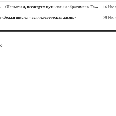
СЛОВО из СЛОВА – «Испытаем, исследуем пути свои и обратимся к Господу»
14 Июл
ожья школа – вся человеческая жизнь»
09 Июл
ю: