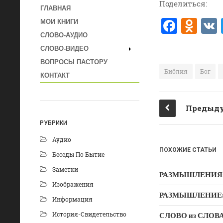
Поделиться:
ГЛАВНАЯ
F
O
МОИ КНИГИ
a
d
СЛОВО-АУДИО
СЛОВО-ВИДЕО
c
n
ВОПРОСЫ ПАСТОРУ
e
o
Библия
Бог
КОНТАКТ
b
kl
o
a
Предыду
o
ss
РУБРИКИ
k
ni
Аудио
ki
ПОХОЖИЕ СТАТЬИ
Беседы По Бытие
Заметки
РАЗМЫШЛЕНИЯ: Дух
Изображения
РАЗМЫШЛЕНИЕ: Ду
Информация
История-Свидетельство
СЛОВО из СЛОВА –