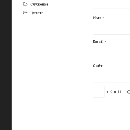
Служение
Цитата
Имя
*
Email
*
Сайт
+
9
=
11