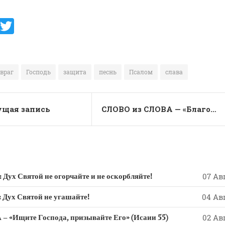
V
T
K
w
it
te
враг
Господь
защита
песнь
Псалом
слава
r
щая запись
СЛОВО из СЛОВА — «Благоволит Господь к народу Своему! Прославляет смиренных спасением…»
 Святой не огорчайте и не оскорбляйте!
07 Авг
х Святой не угашайте!
04 Авг
 «Ищите Господа, призывайте Его» (Исаии 55)
02 Авг