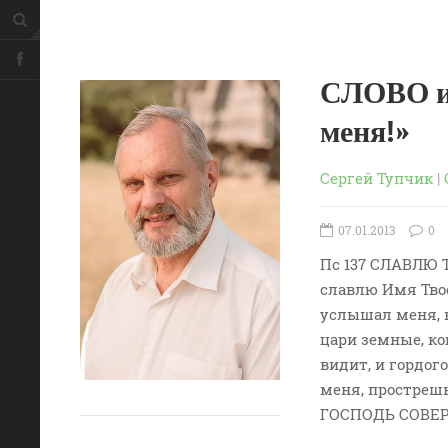
СЛОВО и
меня!»
Сергей Тупчик
|
07.01.2013
0
Пс 137 СЛАВЛЮ
славлю Имя Твое
услышал меня, в
цари земные, ко
видит, и гордог
меня, прострешь
ГОСПОДЬ СОВЕРШ