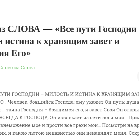
з СЛОВА — «Все пути Господни
и истина к хранящим завет и
ия Его»
Слово из Слова
СЕ ПУТИ ГОСПОДНИ – МИЛОСТЬ И ИСТИНА К ХРАНЯЩИМ ЗА
 Человек, боящийся Господа: ему укажет Он путь; душа
е… тайна Господня – боящимся его, и завет Свой Он откр
ВСЕГДА К ГОСПОДУ; Он извлекает из сети ноги мои… При
изнеможение мое и прости все грехи мои… Посмотри на в
 их, и какою лютою ненавистью они ненавидят меня. Сох