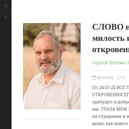
СЛОВО и
милость 
откровен
Сергей Тупчик
|
30.01.2013
0
Пс 24:10-22 В
ОТКРОВЕНИЯ ЕГО…
пребудет в добр
им. ГЛАЗА МОИ 
на страдание и 
моих, как много