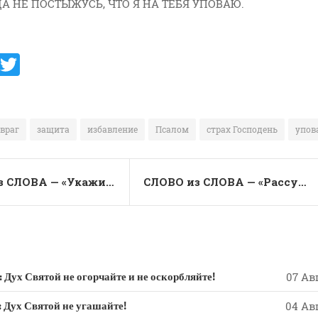
 ДА НЕ ПОСТЫЖУСЬ, ЧТО Я НА ТЕБЯ УПОВАЮ.
V
T
K
w
it
te
враг
защита
избавление
Псалом
страх Господень
упов
r
СЛОВО из СЛОВА — «Укажи мне пути Твои, направь и научи меня…»
СЛОВО из СЛОВА — «Рассуди меня , Господи, искуси, испытай, расплавь…»
 Святой не огорчайте и не оскорбляйте!
07 Авг
х Святой не угашайте!
04 Авг