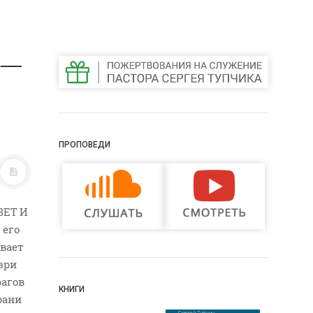
 —
ПРОПОВЕДИ
ВЕТ И
 его
ывает
зри
рагов
КНИГИ
рани