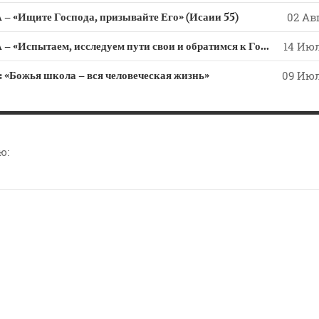
 «Ищите Господа, призывайте Его» (Исаии 55)
02 Авг
СЛОВО из СЛОВА – «Испытаем, исследуем пути свои и обратимся к Господу»
14 Июл
ожья школа – вся человеческая жизнь»
09 Июл
ю: