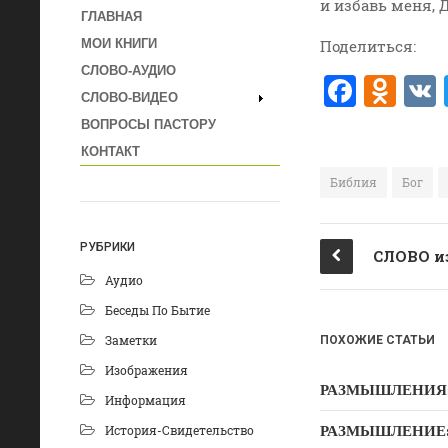
и избавь меня,
ГЛАВНАЯ
Поделиться:
МОИ КНИГИ
СЛОВО-АУДИО
F
O
СЛОВО-ВИДЕО
a
d
ВОПРОСЫ ПАСТОРУ
c
n
КОНТАКТ
e
o
Библия
Бог
b
kl
o
a
РУБРИКИ
o
ss
Аудио
k
ni
Беседы По Бытие
ki
Заметки
ПОХОЖИЕ СТАТЬИ
Изображения
РАЗМЫШЛЕНИЯ: Дух
Информация
РАЗМЫШЛЕНИЕ: Ду
История-Свидетельство