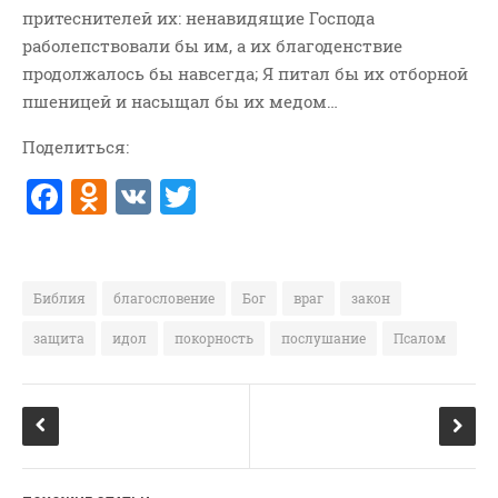
притеснителей их: ненавидящие Господа
ВОПРОСЫ ПАСТОРУ
раболепствовали бы им, а их благоденствие
КОНТАКТ
продолжалось бы навсегда; Я питал бы их отборной
пшеницей и насыщал бы их медом…
РУБРИКИ
Поделиться:
Аудио
F
O
V
T
Беседы По Бытие
a
d
K
w
Заметки
c
n
it
Изображения
Информация
e
o
te
Библия
благословение
Бог
враг
закон
История-Свидетельство
b
kl
r
защита
идол
покорность
послушание
Псалом
Книга "Второе Пришествие
o
a
Христа"
o
ss
Книги
k
ni
Мини-Проповеди
ki
Музыка-Видео