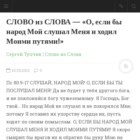
СЛОВО из СЛОВА — «О, если бы
народ Мой слушал Меня и ходил
Моими путями!»
Сергей Тупчик
|
Слово из Слова
10.03.2013
0
Пс 80:9-17 СЛУШАЙ, НАРОД МОЙ! О, ЕСЛИ БЫ ТЫ
ПОСЛУШАЛ МЕНЯ! Да не будет у тебя другого бога,
и не поклоняйся богу чужеземному. Я Господь, Бог
твой… Но народ Мой не слушал и не покорялся Мне;
потому Я оставил их упорству сердца их, пусть
ГЛАВНАЯ
ходят по своим помыслам. О, ЕСЛИ БЫ НАРОД МОЙ
МОИ КНИГИ
СЛУШАЛ МЕНЯ И ХОДИЛ МОИМИ ПУТЯМИ! Я скоро
СЛОВО-АУДИО
смирил бы врагов их и обратил бы руку Мою на
СЛОВО-ВИДЕО