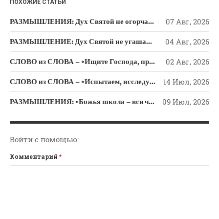
ПОХОЖИЕ СТАТЬИ
Новости
Поэзия
РАЗМЫШЛЕНИЯ: Дух Святой не огорчайте и не оскорбляйте!
07 Авг, 2026
Притчи
РАЗМЫШЛЕНИЕ: Дух Святой не угашайте!
04 Авг, 2026
Проповедь-Аудио
СЛОВО из СЛОВА – «Ищите Господа, призывайте Его» (Исаии 55)
02 Авг, 2026
Проповедь-Видео
Размышления
СЛОВО из СЛОВА – «Испытаем, исследуем пути свои и обратимся к Господу»
14 Июл, 2026
Семинар "Второе
РАЗМЫШЛЕНИЯ: «Божья школа – вся человеческая жизнь»
09 Июл, 2026
Пришествие ИХ"
Семинары Для Лидеров/
Служителей
Войти с помощью:
Слово Из Слова
Комментарий
*
Служение
Цитата