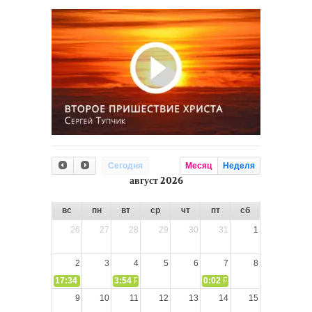
Сегодня
Месяц
Неделя
август 2026
вс
пн
вт
ср
чт
пт
сб
26
27
28
29
30
31
1
2
3
4
5
6
7
8
17:34
СЛОВО из СЛОВА – «Ищите Господа, призывайте Его» (И
3:54
РАЗМЫШЛЕНИЕ: Дух Святой не угашайте!
0:02
РАЗМЫШЛЕНИЯ: Дух Св
9
10
11
12
13
14
15