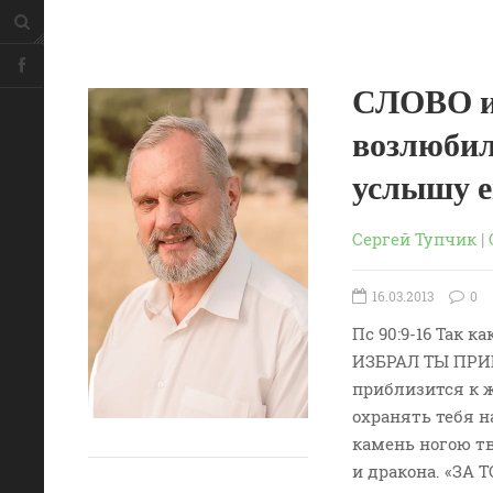
СЛОВО из
возлюбил
услышу е
Сергей Тупчик
|
16.03.2013
0
Пс 90:9-16 Так
ИЗБРАЛ ТЫ ПРИБ
приблизится к ж
охранять тебя на
камень ногою тв
и дракона. «ЗА