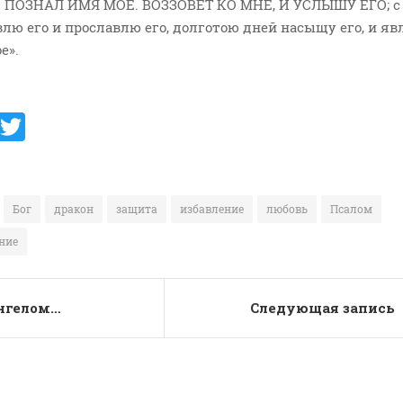
 ПОЗНАЛ ИМЯ МОЕ. ВОЗЗОВЕТ КО МНЕ, И УСЛЫШУ ЕГО; с
авлю его и прославлю его, долготою дней насыщу его, и я
е».
V
T
K
w
it
te
Бог
дракон
защита
избавление
любовь
Псалом
r
ние
ангелом…
Следующая запись