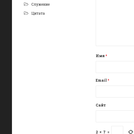
Служение
Цитата
Имя
*
Email
*
Сайт
2
×
7
=