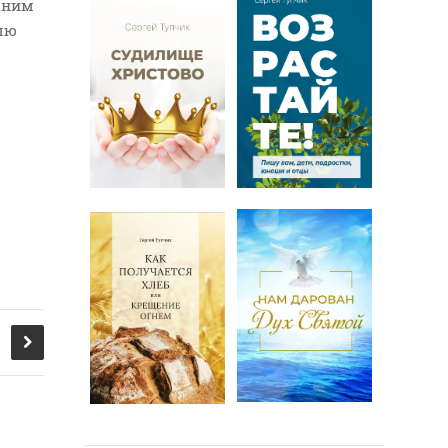
 ним
влю