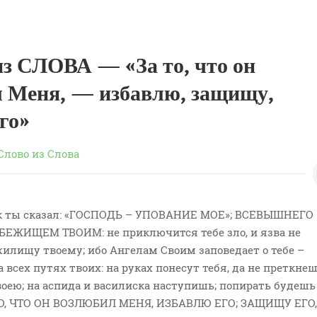
 СЛОВА — «За то, что он
 Меня, — избавлю, защищу,
го»
Слово из Слова
 как ты сказал: «ГОСПОДЬ – УПОВАНИЕ МОЕ»; ВСЕВЫШНЕГО
ЕЖИЩЕМ ТВОИМ: не приключится тебе зло, и язва не
илищу твоему; ибо Ангелам Своим заповедает о тебе –
 всех путях твоих: на руках понесут тебя, да не преткнеш
оею; на аспида и василиска наступишь; попирать будешь
 ТО, ЧТО ОН ВОЗЛЮБИЛ МЕНЯ, ИЗБАВЛЮ ЕГО; ЗАЩИЩУ ЕГО,