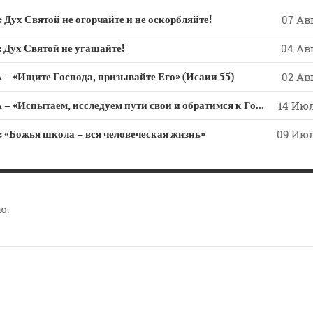
 Святой не огорчайте и не оскорбляйте!
07 Авг
х Святой не угашайте!
04 Авг
 «Ищите Господа, призывайте Его» (Исаии 55)
02 Авг
СЛОВО из СЛОВА – «Испытаем, исследуем пути свои и обратимся к Господу»
14 Июл
ожья школа – вся человеческая жизнь»
09 Июл
ю: