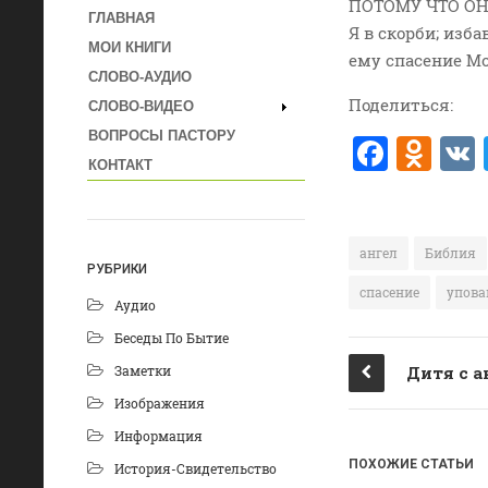
ПОТОМУ ЧТО ОН
ГЛАВНАЯ
Я в скорби; изб
МОИ КНИГИ
ему спасение Мо
СЛОВО-АУДИО
Поделиться:
СЛОВО-ВИДЕО
ВОПРОСЫ ПАСТОРУ
F
O
КОНТАКТ
a
d
c
n
e
o
ангел
Библия
РУБРИКИ
b
kl
спасение
упова
Аудио
o
a
Беседы По Бытие
o
ss
Заметки
Дитя с 
k
ni
Изображения
ki
Информация
ПОХОЖИЕ СТАТЬИ
История-Свидетельство