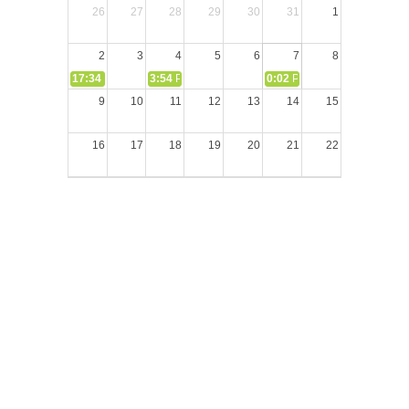
26
27
28
29
30
31
1
2
3
4
5
6
7
8
17:34
СЛОВО из СЛОВА – «Ищите Господа, призывайте Его» (И
3:54
РАЗМЫШЛЕНИЕ: Дух Святой не угашайте!
0:02
РАЗМЫШЛЕНИЯ: Дух Св
9
10
11
12
13
14
15
16
17
18
19
20
21
22
23
24
25
26
27
28
29
30
31
1
2
3
4
5
Блог пастора Сергея Тупчика (с) 2020