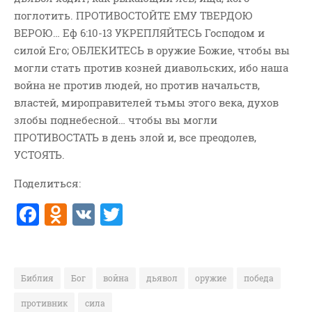
поглотить. ПРОТИВОСТОЙТЕ ЕМУ ТВЕРДОЮ
ВОПРОСЫ ПАСТОРУ
ВЕРОЮ… Еф 6:10-13 УКРЕПЛЯЙТЕСЬ Господом и
КОНТАКТ
силой Его; ОБЛЕКИТЕСЬ в оружие Божие, чтобы вы
могли стать против козней диавольских, ибо наша
РУБРИКИ
война не против людей, но против начальств,
Аудио
властей, мироправителей тьмы этого века, духов
Беседы По Бытие
злобы поднебесной… чтобы вы могли
ПРОТИВОСТАТЬ в день злой и, все преодолев,
Заметки
УСТОЯТЬ.
Изображения
Информация
Поделиться:
История-Свидетельство
F
O
V
T
Книга "Второе Пришествие
a
d
K
w
Христа"
c
n
it
Книги
e
o
te
Мини-Проповеди
Библия
Бог
война
дьявол
оружие
победа
b
kl
r
Музыка-Видео
противник
сила