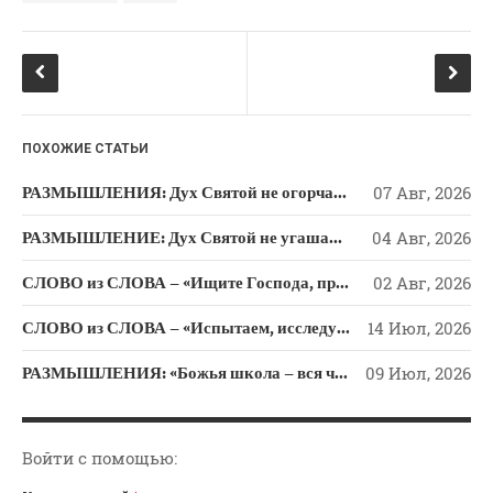
o
a
Новости
o
ss
Поэзия
k
ni
Притчи
Проповедь-Аудио
ki
Проповедь-Видео
ПОХОЖИЕ СТАТЬИ
Размышления
РАЗМЫШЛЕНИЯ: Дух Святой не огорчайте и не оскорбляйте!
07 Авг, 2026
Семинар "Второе
Пришествие ИХ"
РАЗМЫШЛЕНИЕ: Дух Святой не угашайте!
04 Авг, 2026
Семинары Для Лидеров/
СЛОВО из СЛОВА – «Ищите Господа, призывайте Его» (Исаии 55)
02 Авг, 2026
Служителей
Слово Из Слова
СЛОВО из СЛОВА – «Испытаем, исследуем пути свои и обратимся к Господу»
14 Июл, 2026
Служение
РАЗМЫШЛЕНИЯ: «Божья школа – вся человеческая жизнь»
09 Июл, 2026
Цитата
Войти с помощью: