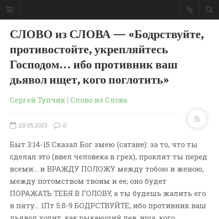
СЛОВО из СЛОВА — «Бодрствуйте,
противостойте, укрепляйтесь
Господом… ибо противник ваш
дьявол ищет, кого поглотить»
Сергей Тупчик
|
Слово из Слова
29.05.2013
0
Быт 3:14-15 Сказал Бог змею (сатане): за то, что ты
сделал это (ввел человека в грех), проклят ты перед
всеми… и ВРАЖДУ ПОЛОЖУ между тобою и женою,
ГЛАВНАЯ
между потомством твоим и ее; оно будет
МОИ КНИГИ
ПОРАЖАТЬ ТЕБЯ В ГОЛОВУ, а ты будешь жалить его
в пяту… 1Пт 5:8-9 БОДРСТВУЙТЕ, ибо противник ваш
СЛОВО-АУДИО
дьявол ходит, как рыкающий лев, ища, кого
СЛОВО-ВИДЕО