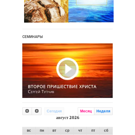
СЕМИНАРЫ
Сегодня
Месяц
Неделя
август 2026
вс
пн
вт
ср
чт
пт
сб