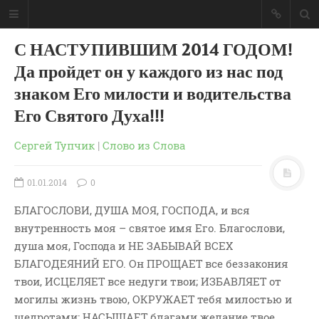
С НАСТУПИВШИМ 2014 ГОДОМ!
Да пройдет он у каждого из нас под
знаком Его милости и водительства
Его Святого Духа!!!
Сергей Тупчик
|
Слово из Слова
01.01.2014
0
БЛАГОСЛОВИ, ДУША МОЯ, ГОСПОДА, и вся
внутренность моя – святое имя Его. Благослови,
душа моя, Господа и НЕ ЗАБЫВАЙ ВСЕХ
ГЛАВНАЯ
БЛАГОДЕЯНИЙ ЕГО. Он ПРОЩАЕТ все беззакония
МОИ КНИГИ
твои, ИСЦЕЛЯЕТ все недуги твои; ИЗБАВЛЯЕТ от
могилы жизнь твою, ОКРУЖАЕТ тебя милостью и
СЛОВО-АУДИО
щедротами; НАСЫЩАЕТ благами желание твое,
СЛОВО-ВИДЕО