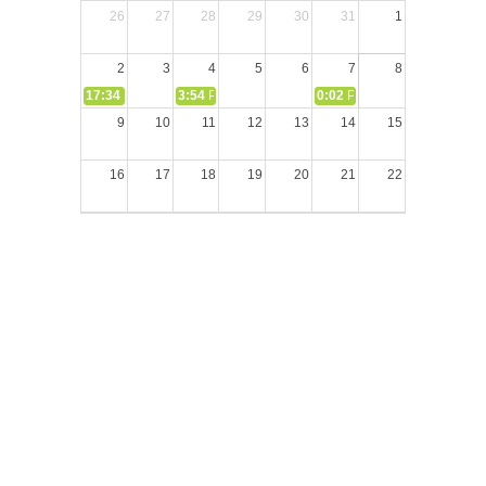
26
27
28
29
30
31
1
2
3
4
5
6
7
8
17:34
СЛОВО из СЛОВА – «Ищите Господа, призывайте Его» (И
3:54
РАЗМЫШЛЕНИЕ: Дух Святой не угашайте!
0:02
РАЗМЫШЛЕНИЯ: Дух Св
9
10
11
12
13
14
15
16
17
18
19
20
21
22
23
24
25
26
27
28
29
30
31
1
2
3
4
5
Блог пастора Сергея Тупчика (с) 2020