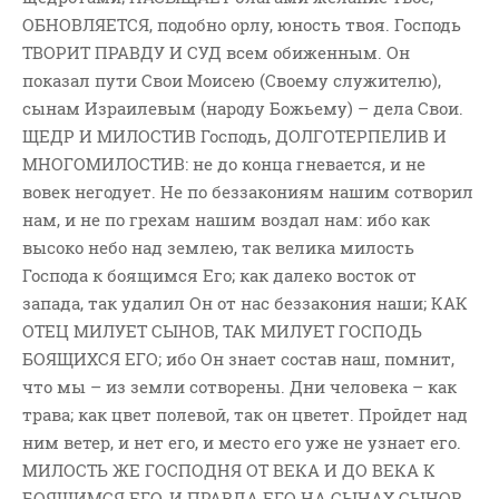
ОБНОВЛЯЕТСЯ, подобно орлу, юность твоя. Господь
ВОПРОСЫ ПАСТОРУ
ТВОРИТ ПРАВДУ И СУД всем обиженным. Он
КОНТАКТ
показал пути Свои Моисею (Своему служителю),
сынам Израилевым (народу Божьему) – дела Свои.
РУБРИКИ
ЩЕДР И МИЛОСТИВ Господь, ДОЛГОТЕРПЕЛИВ И
Аудио
МНОГОМИЛОСТИВ: не до конца гневается, и не
Беседы По Бытие
вовек негодует. Не по беззакониям нашим сотворил
нам, и не по грехам нашим воздал нам: ибо как
Заметки
высоко небо над землею, так велика милость
Изображения
Господа к боящимся Его; как далеко восток от
Информация
запада, так удалил Он от нас беззакония наши; КАК
История-Свидетельство
ОТЕЦ МИЛУЕТ СЫНОВ, ТАК МИЛУЕТ ГОСПОДЬ
Книга "Второе Пришествие
БОЯЩИХСЯ ЕГО; ибо Он знает состав наш, помнит,
Христа"
что мы – из земли сотворены. Дни человека – как
Книги
трава; как цвет полевой, так он цветет. Пройдет над
ним ветер, и нет его, и место его уже не узнает его.
Мини-Проповеди
МИЛОСТЬ ЖЕ ГОСПОДНЯ ОТ ВЕКА И ДО ВЕКА К
Музыка-Видео
БОЯЩИМСЯ ЕГО, И ПРАВДА ЕГО НА СЫНАХ СЫНОВ,