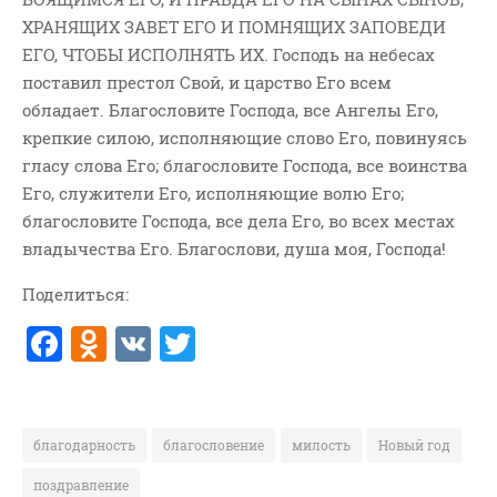
Новости
ХРАНЯЩИХ ЗАВЕТ ЕГО И ПОМНЯЩИХ ЗАПОВЕДИ
Поэзия
ЕГО, ЧТОБЫ ИСПОЛНЯТЬ ИХ. Господь на небесах
Притчи
поставил престол Свой, и царство Его всем
обладает. Благословите Господа, все Ангелы Его,
Проповедь-Аудио
крепкие силою, исполняющие слово Его, повинуясь
Проповедь-Видео
гласу слова Его; благословите Господа, все воинства
Размышления
Его, служители Его, исполняющие волю Его;
Семинар "Второе
благословите Господа, все дела Его, во всех местах
Пришествие ИХ"
владычества Его. Благослови, душа моя, Господа!
Семинары Для Лидеров/
Служителей
Поделиться:
Слово Из Слова
F
O
V
T
Служение
a
d
K
w
Цитата
c
n
it
e
o
te
благодарность
благословение
милость
Новый год
b
kl
r
поздравление