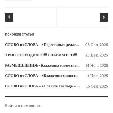
o
a
o
ss
k
ni
ki
ПОХОЖИЕ СТАТЬИ
СЛОВО из СЛОВА – «Перестаньте делать зло, научитесь делать добро»
06 Фев, 2026
ХРИСТОС РОДИЛСЯ!!! СЛАВИМ ЕГО!!!
25 Дек, 2025
РАЗМЫШЛЕНИЯ: «Блаженны милостивые»
14 Ноя, 2025
СЛОВО из СЛОВА – «Блаженны милостивые»
11 Ноя, 2025
СЛОВО из СЛОВА – «Славьте Господа – Он добрый и вовек милость Его!» (Псалом 117)
16 Сен, 2025
Войти с помощью: