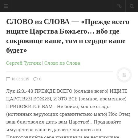
СЛОВО из СЛОВА — «Прежде всего
ищите Царства Божьего… ибо где
сокровище ваше, там и сердце ваше
будет»
Сергей Тупчик
|
Слово из Слова
18.05.2015
0
Лук 12:31-40 ПРЕЖДЕ ВСЕГО (больше всего) ИЩИТЕ
ЦАРСТВИЯ БОЖИЯ, И ЭТО ВСЕ (земное, временное)
ПРИЛОЖИТСЯ ВАМ… Не бойся, малое стадо!
ГЛАВНАЯ
(истинных верующих сравнительно мало) Ибо Отец
МОИ КНИГИ
ваш благоволил дать вам Царство!… Продавайте
имущество ваше и давайте милостыню.
СЛОВО-АУДИО
Приготовляйте себе хранилища не ветшающие,
СЛОВО-ВИДЕО