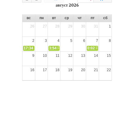
август 2026
вс
пн
вт
ср
чт
пт
сб
26
27
28
29
30
31
1
2
3
4
5
6
7
8
17:34
СЛОВО из СЛОВА – «Ищите Господа, призывайте Его» (И
3:54
РАЗМЫШЛЕНИЕ: Дух Святой не угашайте!
0:02
РАЗМЫШЛЕНИЯ: Дух Св
9
10
11
12
13
14
15
16
17
18
19
20
21
22
23
24
25
26
27
28
29
30
31
1
2
3
4
5