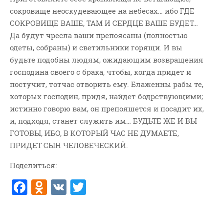
сокровище неоскудевающее на небесах… ибо ГДЕ
ВОПРОСЫ ПАСТОРУ
СОКРОВИЩЕ ВАШЕ, ТАМ И СЕРДЦЕ ВАШЕ БУДЕТ…
КОНТАКТ
Да будут чресла ваши препоясаны (полностью
одеты, собраны) и светильники горящи. И вы
РУБРИКИ
будьте подобны людям, ожидающим возвращения
Аудио
господина своего с брака, чтобы, когда придет и
Беседы По Бытие
постучит, тотчас отворить ему. Блаженны рабы те,
которых господин, придя, найдет бодрствующими;
Заметки
истинно говорю вам, он препояшется и посадит их,
Изображения
и, подходя, станет служить им… БУДЬТЕ ЖЕ И ВЫ
Информация
ГОТОВЫ, ИБО, В КОТОРЫЙ ЧАС НЕ ДУМАЕТЕ,
История-Свидетельство
ПРИДЕТ СЫН ЧЕЛОВЕЧЕСКИЙ.
Книга "Второе Пришествие
Поделиться:
Христа"
Книги
F
O
V
T
Мини-Проповеди
a
d
K
w
Музыка-Видео
c
n
it