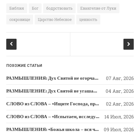
Новости
e
o
te
Библия
Бог
бодрствовать
Евангелие от Луки
Поэзия
b
kl
r
сокровище
Царство Небесное
ценность
Притчи
o
a
Проповедь-Аудио
o
ss
Проповедь-Видео
k
ni
Размышления
ki
Семинар "Второе
Пришествие ИХ"
ПОХОЖИЕ СТАТЬИ
Семинары Для Лидеров/
РАЗМЫШЛЕНИЯ: Дух Святой не огорчайте и не оскорбляйте!
07 Авг, 2026
Служителей
РАЗМЫШЛЕНИЕ: Дух Святой не угашайте!
04 Авг, 2026
Слово Из Слова
Служение
СЛОВО из СЛОВА – «Ищите Господа, призывайте Его» (Исаии 55)
02 Авг, 2026
Цитата
СЛОВО из СЛОВА – «Испытаем, исследуем пути свои и обратимся к Господу»
14 Июл, 2026
РАЗМЫШЛЕНИЯ: «Божья школа – вся человеческая жизнь»
09 Июл, 2026