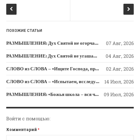
o
ss
Новости
k
ni
Поэзия
ki
Притчи
ПОХОЖИЕ СТАТЬИ
Проповедь-Аудио
Проповедь-Видео
РАЗМЫШЛЕНИЯ: Дух Святой не огорчайте и не оскорбляйте!
07 Авг, 2026
Размышления
РАЗМЫШЛЕНИЕ: Дух Святой не угашайте!
04 Авг, 2026
Семинар "Второе
Пришествие ИХ"
СЛОВО из СЛОВА – «Ищите Господа, призывайте Его» (Исаии 55)
02 Авг, 2026
Семинары Для Лидеров/
СЛОВО из СЛОВА – «Испытаем, исследуем пути свои и обратимся к Господу»
14 Июл, 2026
Служителей
Слово Из Слова
РАЗМЫШЛЕНИЯ: «Божья школа – вся человеческая жизнь»
09 Июл, 2026
Служение
Цитата
Войти с помощью:
Комментарий
*