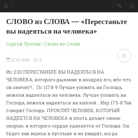
СЛОВО из СЛОВА — «Перестаньте
вы надеяться на человека»
Сергей Тупчик
|
Слово из Слова
17.07.2015
0
Ис 2:22 ПЕРЕСТАНЬТЕ ВЫ НАДЕЯТЬСЯ НА
ЧЕЛОВЕКА, которого дыхание в ноздрях его, ибо что
он значит?… Пс 117:8-9 Лучше уповать на Господа,
нежели надеяться на человека. Лучше уповать на
Господа, нежели надеяться на князей… Иер 17:5-8 Так
говорит Господь: ПРОКЛЯТ ЧЕЛОВЕК, КОТОРЫЙ
ГЛАВНАЯ
НАДЕЕТСЯ НА ЧЕЛОВЕКА и плоть делает своею
МОИ КНИГИ
опорою, и которого сердце удаляется от Господа. Он
СЛОВО-АУДИО
будет как вереск в пустыне и не увидит, когда
СЛОВО-ВИДЕО