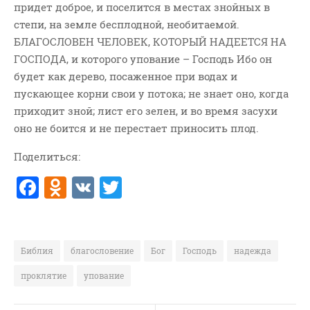
придет доброе, и поселится в местах знойных в
ВОПРОСЫ ПАСТОРУ
степи, на земле бесплодной, необитаемой.
КОНТАКТ
БЛАГОСЛОВЕН ЧЕЛОВЕК, КОТОРЫЙ НАДЕЕТСЯ НА
ГОСПОДА, и которого упование – Господь Ибо он
РУБРИКИ
будет как дерево, посаженное при водах и
пускающее корни свои у потока; не знает оно, когда
Аудио
приходит зной; лист его зелен, и во время засухи
Беседы По Бытие
оно не боится и не перестает приносить плод.
Заметки
Поделиться:
Изображения
F
O
V
T
Информация
История-Свидетельство
a
d
K
w
Книга "Второе Пришествие
c
n
it
Христа"
e
o
te
Библия
благословение
Бог
Господь
надежда
Книги
b
kl
r
проклятие
упование
Мини-Проповеди
o
a
Музыка-Видео