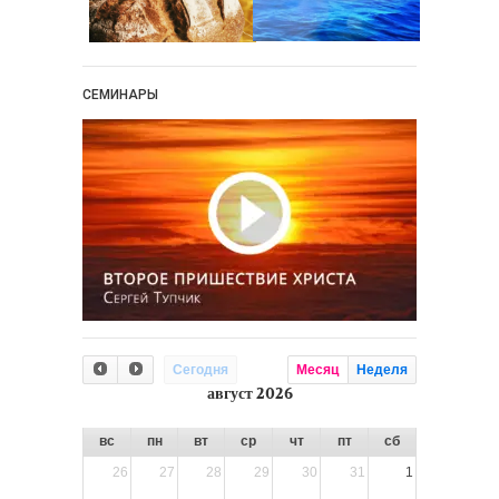
СЕМИНАРЫ
Сегодня
Месяц
Неделя
август 2026
вс
пн
вт
ср
чт
пт
сб
26
27
28
29
30
31
1