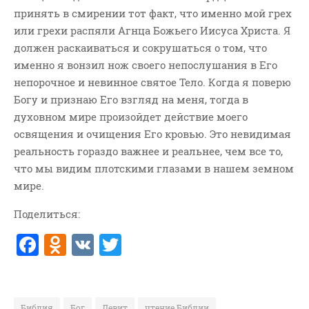
принять в смирении тот факт, что именно мой грех
или грехи распяли Агнца Божьего Иисуса Христа. Я
должен раскаиваться и сокрушаться о том, что
именно я вонзил нож своего непослушания в Его
непорочное и невинное святое Тело. Когда я поверю
Богу и признаю Его взгляд на меня, тогда в
духовном мире произойдет действие моего
освящения и очищения Его кровью. Это невидимая
реальность гораздо важнее и реальнее, чем все то,
что мы видим плотскими глазами в нашем земном
мире.
Поделиться:
F
O
V
T
a
d
K
w
c
n
it
Библия
Бог
Левит
чтение Библии