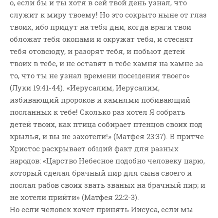
о, если бы и ты хотя в сей твой день узнал, что
Новости
служит к миру твоему! Но это сокрыто ныне от глаз
Поэзия
твоих, ибо придут на тебя дни, когда враги твои
Притчи
обложат тебя окопами и окружат тебя, и стеснят
Проповедь-Аудио
тебя отовсюду, и разорят тебя, и побьют детей
твоих в тебе, и не оставят в тебе камня на камне за
Проповедь-Видео
то, что ты не узнал времени посещения твоего»
Размышления
(Луки 19:41-44). «Иерусалим, Иерусалим,
Семинар "Второе
избивающий пророков и камнями побивающий
Пришествие ИХ"
посланных к тебе! Сколько раз хотел Я собрать
Семинары Для Лидеров/
детей твоих, как птица собирает птенцов своих под
Служителей
крылья, и вы не захотели!» (Матфея 23:37). В притче
Слово Из Слова
Христос раскрывает общий факт для разных
Служение
народов: «Царство Небесное подобно человеку царю,
Цитата
который сделал брачный пир для сына своего и
послал рабов своих звать званых на брачный пир; и
не хотели прийти» (Матфея 22:2-3).
Но если человек хочет принять Иисуса, если мы