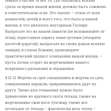
земного бытия. И вот то, где скопилась всякая
грязь за время нашей жизни, должно быть сожжено
в очистительном огне. Это значит – отказ от всех
ценностей, целей и всего того, что было в нашей
жизни, и что являлось неугодным Господу.
Выбросьте это из вашей памяти (не вспоминайте об
этом), перестаньте ходить теми путями (обходите
десятой дорогой), выбросьте из своих домов всякую
скверну в глазах Божиих, произведите
практический процесс освящения вашей жизни, –
пусть почки сгорят на жертвеннике вашего
искреннего раскаяния и обращения.
4:13-21 Жертва за грех священника и жертва за грех,
совершенная народом, приравнивались друг ко
другу. Также для очищения нужно было
принесение из крупного скота тельца, также на
жертвеннике сжигался тук/жир, также все
остальное от тельца – фактически весь телец –