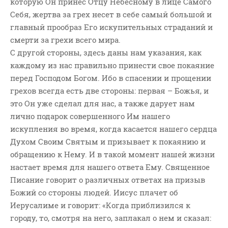
которую Он принес Отцу Небесному в лице Самого
ВОПРОСЫ ПАСТОРУ
Себя, жертва за грех несет в себе самый большой и
КОНТАКТ
главный прообраз Его искупительных страданий и
смерти за грехи всего мира.
С другой стороны, здесь даны нам указания, как
РУБРИКИ
каждому из нас правильно принести свое покаяние
Аудио
перед Господом Богом. Ибо в спасении и прощении
Беседы По Бытие
грехов всегда есть две стороны: первая – Божья, и
Заметки
это Он уже сделал для нас, а также дарует нам
лично подарок совершенного Им нашего
Изображения
искупления во время, когда касается нашего сердца
Информация
Духом Своим Святым и призывает к покаянию и
История-Свидетельство
обращению к Нему. И в такой момент нашей жизни
Книга "Второе Пришествие
настает время для нашего ответа Ему. Священное
Христа"
Писание говорит о различных ответах на призыв
Книги
Божий со стороны людей. Иисус плачет об
Мини-Проповеди
Иерусалиме и говорит: «Когда приблизился к
городу, то, смотря на него, заплакал о нем и сказал:
Музыка-Видео