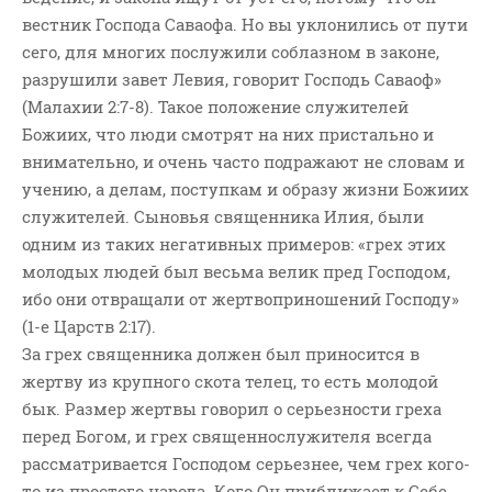
вестник Господа Саваофа. Но вы уклонились от пути
сего, для многих послужили соблазном в законе,
разрушили завет Левия, говорит Господь Саваоф»
(Малахии 2:7-8). Такое положение служителей
Божиих, что люди смотрят на них пристально и
внимательно, и очень часто подражают не словам и
учению, а делам, поступкам и образу жизни Божиих
служителей. Сыновья священника Илия, были
одним из таких негативных примеров: «грех этих
молодых людей был весьма велик пред Господом,
ибо они отвращали от жертвоприношений Господу»
(1-е Царств 2:17).
За грех священника должен был приносится в
жертву из крупного скота телец, то есть молодой
бык. Размер жертвы говорил о серьезности греха
перед Богом, и грех священнослужителя всегда
рассматривается Господом серьезнее, чем грех кого-
то из простого народа. Кого Он приближает к Себе,