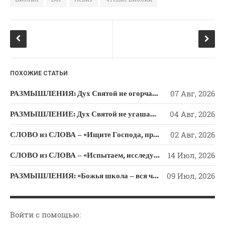
e
o
te
b
kl
r
o
a
o
ss
k
ni
ПОХОЖИЕ СТАТЬИ
ki
РАЗМЫШЛЕНИЯ: Дух Святой не огорчайте и не оскорбляйте!
07 Авг, 2026
РАЗМЫШЛЕНИЕ: Дух Святой не угашайте!
04 Авг, 2026
СЛОВО из СЛОВА – «Ищите Господа, призывайте Его» (Исаии 55)
02 Авг, 2026
СЛОВО из СЛОВА – «Испытаем, исследуем пути свои и обратимся к Господу»
14 Июл, 2026
РАЗМЫШЛЕНИЯ: «Божья школа – вся человеческая жизнь»
09 Июл, 2026
Войти с помощью: