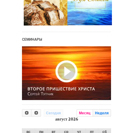
СЕМИНАРЫ
Сегодня
Месяц
Неделя
август 2026
вс
пн
вт
ср
чт
пт
сб