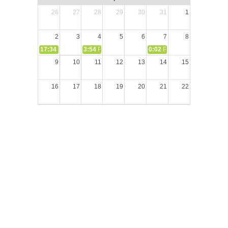
26
27
28
29
30
31
1
2
3
4
5
6
7
8
17:34
СЛОВО из СЛОВА – «Ищите Господа, призывайте Его» (И
3:54
РАЗМЫШЛЕНИЕ: Дух Святой не угашайте!
0:02
РАЗМЫШЛЕНИЯ: Дух Св
9
10
11
12
13
14
15
16
17
18
19
20
21
22
23
24
25
26
27
28
29
30
31
1
2
3
4
5
Блог пастора Сергея Тупчика (с) 2020