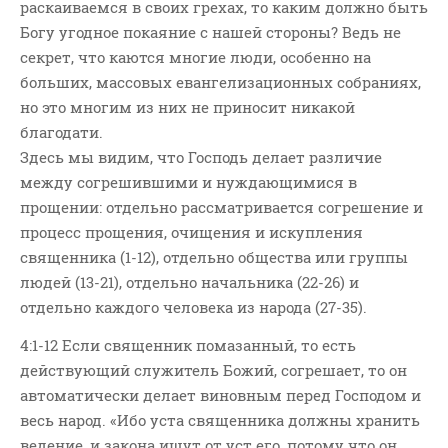
раскаиваемся в своих грехах, то каким должно быть
Богу угодное покаяние с нашей стороны? Ведь не
секрет, что каются многие люди, особенно на
больших, массовых евангелизационных собраниях,
но это многим из них не приносит никакой
благодати.
Здесь мы видим, что Господь делает различие
между согрешившими и нуждающимися в
прощении: отдельно рассматривается согрешение и
процесс прощения, очищения и искупления
священника (1-12), отдельно общества или группы
людей (13-21), отдельно начальника (22-26) и
отдельно каждого человека из народа (27-35).
4:1-12 Если священник помазанный, то есть
действующий служитель Божий, согрешает, то он
автоматически делает виновным перед Господом и
весь народ. «Ибо уста священника должны хранить
ведение, и закона ищут от уст его, потому что он