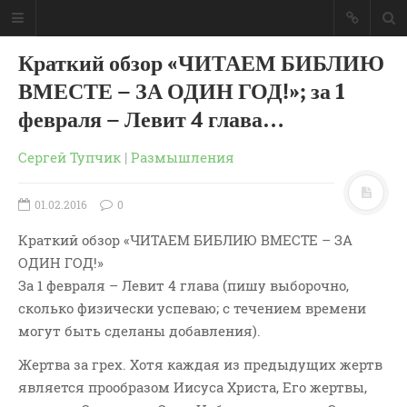
Краткий обзор «ЧИТАЕМ БИБЛИЮ
ВМЕСТЕ – ЗА ОДИН ГОД!»; за 1
февраля – Левит 4 глава…
Сергей Тупчик
|
Размышления
01.02.2016
0
Краткий обзор «ЧИТАЕМ БИБЛИЮ ВМЕСТЕ – ЗА
ОДИН ГОД!»
За 1 февраля – Левит 4 глава (пишу выборочно,
сколько физически успеваю; с течением времени
могут быть сделаны добавления).
ГЛАВНАЯ
МОИ КНИГИ
Жертва за грех. Хотя каждая из предыдущих жертв
СЛОВО-АУДИО
является прообразом Иисуса Христа, Его жертвы,
СЛОВО-ВИДЕО