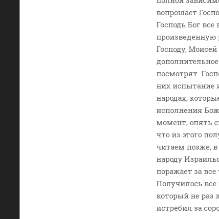
полной зависимо
вопрошает Госпо
Господь Бог все 
произведенную 
Господу, Моисей
дополнительное 
посмотрят. Госп
них испытание 
народах, которы
исполнения Божь
момент, опять с
что из этого по
читаем позже, в
народу Израиль
поражает за все 
Получилось все 
который не раз 
истребил за сор