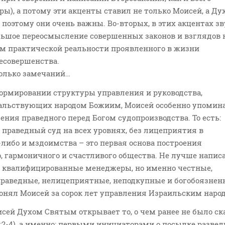
ы), а потому эти акценты ставил не только Моисей, а Ду
 поэтому они очень важны. Во-вторых, в этих акцентах з
ольшое переосмысление совершенных законов и взглядов 
ом практической реальности проявленного в жизни
есовершенства.
колько замечаний…
о формировании структуры управления и руководства,
альствующих народом Божиим, Моисей особенно упомина
ния праведного перед Богом судопроизводства. То есть:
праведный суд на всех уровнях, без лицеприятия в
либо и мздоимства – это первая основа построения
, гармоничного и счастливого общества. Не лучше напи
ее квалифицированные менеджеры, но именно честные,
праведные, нелицеприятные, неподкупные и богобоязнен
понял Моисей за сорок лет управления Израильским наро
оисей Духом Святым открывает то, о чем ранее не было ск
3:2-4), а именно: первыми инициаторами о посылке разве