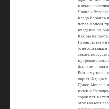
в землю обетов
Числа и Второза
Когда Израиль п
через Моисея пр
владение, не бой
Как бы не проти
Израильского н
ответственным д
земле, которую 
профессионально
было ни слова о
Божьему повелен
скрытой форме.
Далее, Моисею и
ними и Господом
сорок лет в Еги
этот момент заб