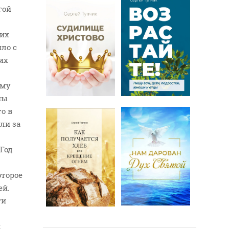
гой
гих
ило с
их
ему
ны
о в
ли за
«Год
оторое
ей.
ти
и