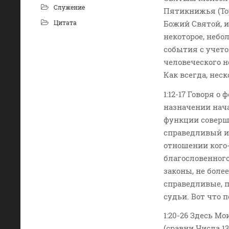
Служение
Пятикнижья (Тор
Цитата
Божий Святой, и
некоторое, неб
события с учет
человеческого н
Как всегда, нес
1:12-17 Говоря 
назначении нач
функции соверше
справедливый и 
отношении кого-
благословенного
законы, не бол
справедливые, 
судьи. Вот что 
1:20-26 Здесь М
(сравни Числа 1