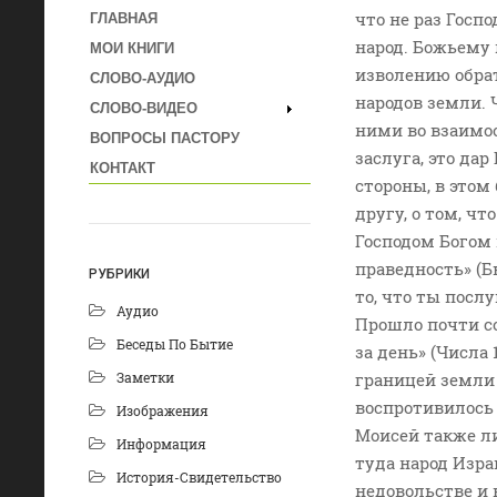
что не раз Госп
ГЛАВНАЯ
народ. Божьему 
МОИ КНИГИ
изволению обрат
СЛОВО-АУДИО
народов земли. 
СЛОВО-ВИДЕО
ними во взаимоо
ВОПРОСЫ ПАСТОРУ
заслуга, это дар
КОНТАКТ
стороны, в этом
другу, о том, ч
Господом Богом 
праведность» (Б
РУБРИКИ
то, что ты послу
Аудио
Прошло почти со
Беседы По Бытие
за день» (Числа
Заметки
границей земли 
воспротивилось
Изображения
Моисей также л
Информация
туда народ Изра
История-Свидетельство
недовольстве и 