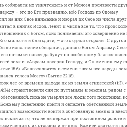
одь собирался их уничтожить и от Моисея произвести дру
народу – это по Его призванию, ибо Господь по Своему
ил на них Свое внимание и избрал их Себе из числа дру
Читая в книгах Исход, Левит и Числа все то, что происход
тношениях с Богом, ясно понимаешь: это совершенно не 
 Его милости и благодати, — это с одной стороны. С другой
 было исполнение обещания, данного Богом Аврааму, Сво
то его потомки навсегда будут по-особенному благословле
всей земли. «Авраам поверил Господу, и Он вменил ему эт
ытие 15:6). «Благословятся в семени твоем все народы зем
шался голоса Моего» (Бытие 22:18).
рок лет от времени выхода их из земли египетской (1:3). 
 14:34) странствовали они по пустыням и землям, рядом с
обетованной, пока не умерли все люди того поколения, к
 Божьему повелению пойти и овладеть обетованной земл
ишился возможности войти в обетованную землю и ввес
ильский за то, что не выдержал при постоянном ропоте и
возмущении с их стороны и не явил Божией святости пр