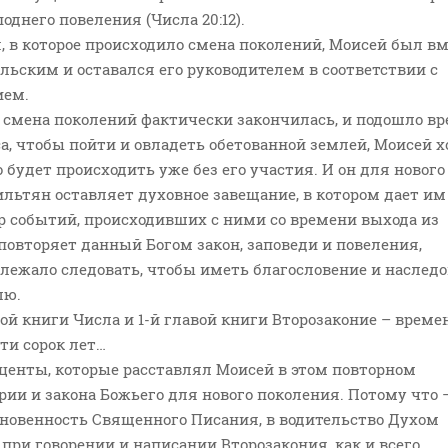
однего повеления (Числа 20:12).
я, в которое происходило смена поколений, Моисей был в
льским и оставался его руководителем в соответствии с
ием.
а смена поколений фактически закончилась, и подошло в
а, чтобы пойти и овладеть обетованной землей, Моисей 
о будет происходить уже без его участия. И он для нового
льтян оставляет духовное завещание, в котором дает им
р событий, происходивших с ними со времени выхода из
 повторяет данный Богом закон, заповеди и повеления,
лежало следовать, чтобы иметь благословение и наследо
лю.
ой книги Числа и 1-й главой книги Второзаконие – време
ти сорок лет…
центы, которые расставлял Моисей в этом повторном
ии и закона Божьего для нового поколения. Потому что
хновенность Священного Писания, в водительство Духом
ри говорении и написании Второзакония, как и всего