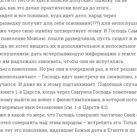
сти от Него! И здесь Моисей допускает ошибку: он не
да, как это делал практически всегда до этого…
видел и все понимал, куда идет дело: народ через
разведку получит для себя основания(???) для непослуш
 же через свою ошибку потворствует этому. И Господь Сам
повеление Моисею: пошли разведчиков, пусть сходят и в
одь не хотел вводить их в дополнительное и непосильное
искушением: дать исчерпывающую информацию о земле
е им надлежало завоевать, чтобы они не испугались
его повеления. Но раз они в очередной раз, в этот реша
воевольничают – Господь идет навстречу их своеволию, 
лучится. И даже их к этому подталкивает. Подобный случ
 книге 1-я Царств, когда через Самуила Господь повелевае
скому выйти на войну с филистимлянами, в которой пот
творимые ими беззакония (см. 1-я Царств 4:1).
же в какой-то мере, что Господь совершил частично Свой 
хотел совершить над этим народом – истребить его. Тольк
ок лет это поколение, видевшие Божьи дела в Египте и по