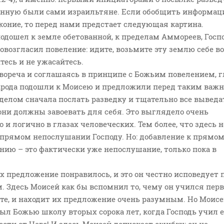
анную были сами израильтяне. Если обобщить информац
коние, то перед нами предстает следующая картина.
одошел к земле обетованной, к пределам Аммореев, Госп
овозгласил повеление: идите, возьмите эту землю себе во
тесь и не ужасайтесь.
вореча и соглашаясь в принципе с Божьим повелением, 
арода подошли к Моисею и предложили перед таким важ
елом сначала послать разведку и тщательно все выведа
они должны завоевать для себя. Это выглядело очень
 и логично в глазах человеческих. Тем более, что здесь н
 прямом непослушании Господу. Но: добавление к прямо
ию – это фактически уже непослушание, только пока в
х предложение понравилось, и это он честно исповедует 
. Здесь Моисей как бы вспомнил то, чему он учился пер
пте, и находит их предложение очень разумным. Но Моисе
ыл Божью школу вторых сорока лет, когда Господь учил е