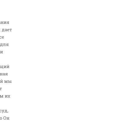
ания
 дает
се
 для
 и
ющий
зная
ай мы
т
ом их
суд,
о Он