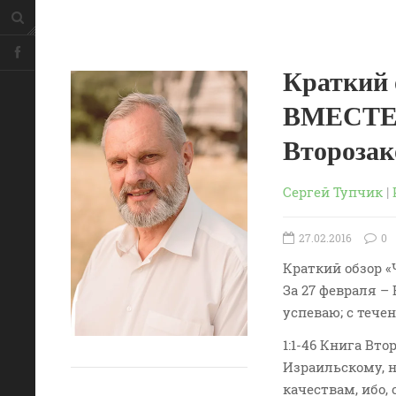
Краткий
ВМЕСТЕ –
Второзак
Сергей Тупчик
|
27.02.2016
0
Краткий обзор 
За 27 февраля –
успеваю; с тече
1:1-46 Книга Вт
Израильскому, 
качествам, ибо,