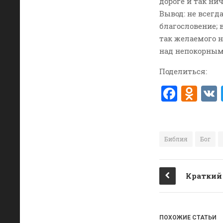
дороге и так ни
Вывод: не всегд
благословение; 
так желаемого 
над непокорным
Поделиться:
F
O
a
d
c
n
e
o
Библия
Бог
b
kl
o
a
o
ss
k
ni
ki
ПОХОЖИЕ СТАТЬИ