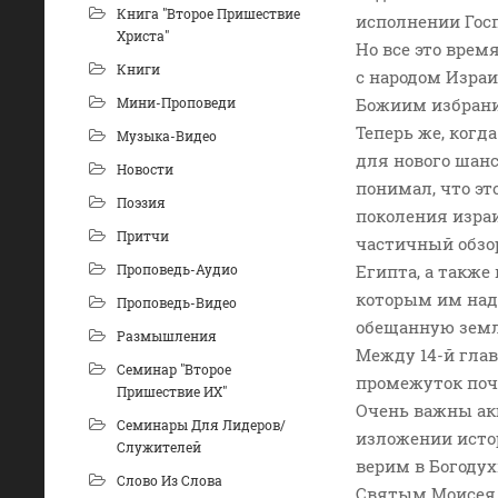
Книга "Второе Пришествие
исполнении Госп
Христа"
Но все это врем
Книги
с народом Израи
Мини-Проповеди
Божиим избран
Теперь же, когд
Музыка-Видео
для нового шанс
Новости
понимал, что эт
Поэзия
поколения израи
Притчи
частичный обзо
Проповедь-Аудио
Египта, а также
которым им над
Проповедь-Видео
обещанную зем
Размышления
Между 14-й глав
Семинар "Второе
промежуток поч
Пришествие ИХ"
Очень важны ак
Семинары Для Лидеров/
изложении истор
Служителей
верим в Богоду
Слово Из Слова
Святым Моисея п