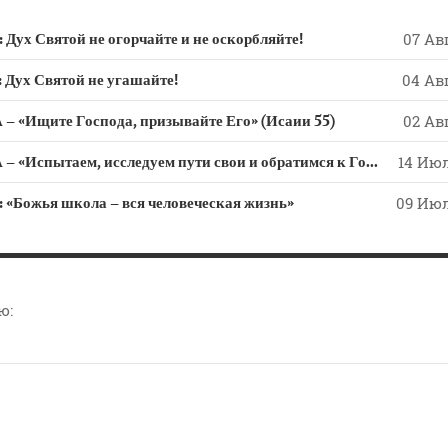
 Святой не огорчайте и не оскорбляйте!
07 Авг
х Святой не угашайте!
04 Авг
 «Ищите Господа, призывайте Его» (Исаии 55)
02 Авг
СЛОВО из СЛОВА – «Испытаем, исследуем пути свои и обратимся к Господу»
14 Июл
ожья школа – вся человеческая жизнь»
09 Июл
ю: