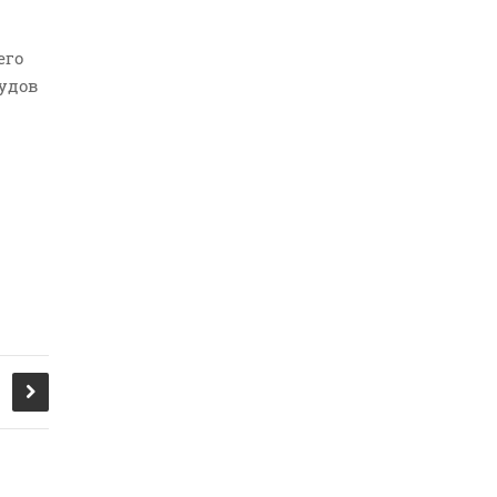
его
удов