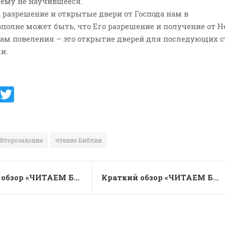
чему не научившееся.
а разрешение и открытые двери от Господа нам в
вполне может быть, что Его разрешение и получение от Н
нам повеления – это открытие дверей для последующих с
и.
V
T
K
w
it
te
Второзаконие
чтение Библии
r
Краткий обзор «ЧИТАЕМ БИБЛИЮ ВМЕСТЕ – ЗА ОДИН ГОД!»; за 26 февраля – Числа 35 глава…
Краткий обзор «ЧИТАЕМ БИБЛИЮ ВМЕСТЕ – ЗА ОДИН ГОД!»; за 28 февраля – Второзаконие 3 глава…