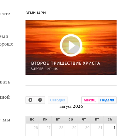
месте
СЕМИНАРЫ
ремя
хорошо
вать
нной
Сегодня
Месяц
Неделя
август 2026
 – мы
вс
пн
вт
ср
чт
пт
сб
26
27
28
29
30
31
1