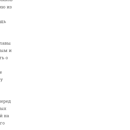
ию из
одь
главы
ным и
ть о
е
му
перед
вых
й на
го