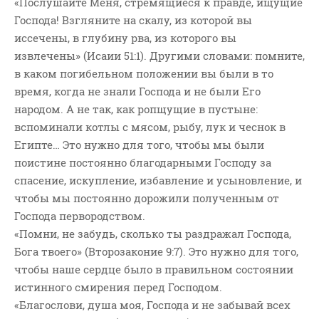
«Послушайте Меня, стремящиеся к правде, ищущие
ВОПРОСЫ ПАСТОРУ
Господа! Взгляните на скалу, из которой вы
КОНТАКТ
иссечены, в глубину рва, из которого вы
извлечены» (Исаии 51:1). Другими словами: помните,
в каком погибельном положении вы были в то
РУБРИКИ
время, когда не знали Господа и не были Его
Аудио
народом. А не так, как ропщущие в пустыне:
Беседы По Бытие
вспоминали котлы с мясом, рыбу, лук и чеснок в
Заметки
Египте… Это нужно для того, чтобы мы были
поистине постоянно благодарными Господу за
Изображения
спасение, искупление, избавление и усыновление, и
Информация
чтобы мы постоянно дорожили полученным от
История-Свидетельство
Господа первородством.
Книга "Второе Пришествие
«Помни, не забудь, сколько ты раздражал Господа,
Христа"
Бога твоего» (Второзаконие 9:7). Это нужно для того,
Книги
чтобы наше сердце было в правильном состоянии
Мини-Проповеди
истинного смирения перед Господом.
«Благослови, душа моя, Господа и не забывай всех
Музыка-Видео