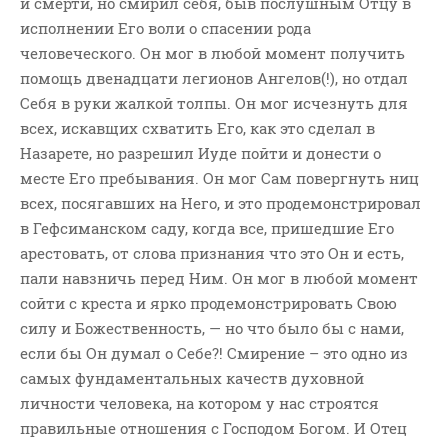
и смерти, но смирил себя, быв послушным Отцу в
исполнении Его воли о спасении рода
человеческого. Он мог в любой момент получить
помощь двенадцати легионов Ангелов(!), но отдал
Себя в руки жалкой толпы. Он мог исчезнуть для
всех, искавщих схватить Его, как это сделал в
Назарете, но разрешил Иуде пойти и донести о
месте Его пребывания. Он мог Сам повергнуть ниц
всех, посягавших на Него, и это продемонстрировал
в Гефсиманском саду, когда все, пришедшие Его
арестовать, от слова признания что это Он и есть,
пали навзничь перед Ним. Он мог в любой момент
сойти с креста и ярко продемонстрировать Свою
силу и Божественность, — но что было бы с нами,
если бы Он думал о Себе?! Смирение – это одно из
самых фундаментальных качеств духовной
личности человека, на котором у нас строятся
правильные отношения с Господом Богом. И Отец