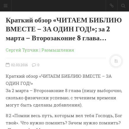
Краткий обзор «ЧИТАЕМ БИБЛИЮ
ВМЕСТЕ – ЗА ОДИН ГОД!»; за 2
марта – Второзаконие 8 глава…
Сергей Тупчик
|
Размышления
02.03.2016
0
Краткий обзор «ЧИТАЕМ БИБЛИЮ ВМЕСТЕ – ЗА
ОДИН ГОД!»
За 2 марта – Второзаконие 8 глава (пишу выборочно,
сколько физически успеваю; с течением времени
могут быть сделаны добавления).
ГЛАВНАЯ
МОИ КНИГИ
8:2 «Помни весь путь, которым вел тебя Господь, Бог
СЛОВО-АУДИО
твой». Что нужно помнить? Зачем нужно помнить?
СЛОВО-ВИДЕО