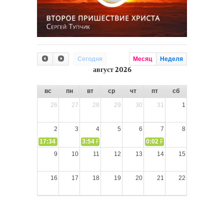
Сегодня
Месяц
Неделя
август 2026
вс
пн
вт
ср
чт
пт
сб
26
27
28
29
30
31
1
2
3
4
5
6
7
8
17:34
СЛОВО из СЛОВА – «Ищите Господа, призывайте Его» (И
3:54
РАЗМЫШЛЕНИЕ: Дух Святой не угашайте!
0:02
РАЗМЫШЛЕНИЯ: Дух Св
9
10
11
12
13
14
15
16
17
18
19
20
21
22
23
24
25
26
27
28
29