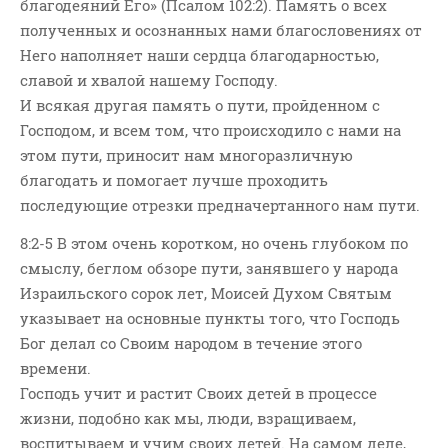
благодеяний Его» (Псалом 102:2). Память о всех
Новости
полученных и осознанных нами благословениях от
Поэзия
Него наполняет наши сердца благодарностью,
Притчи
славой и хвалой нашему Господу.
Проповедь-Аудио
И всякая другая память о пути, пройденном с
Господом, и всем том, что происходило с нами на
Проповедь-Видео
этом пути, приносит нам многоразличную
Размышления
благодать и помогает лучше проходить
Семинар "Второе
последующие отрезки предначертанного нам пути.
Пришествие ИХ"
Семинары Для Лидеров/
8:2-5 В этом очень коротком, но очень глубоком по
Служителей
смыслу, беглом обзоре пути, занявшего у народа
Слово Из Слова
Израильского сорок лет, Моисей Духом Святым
указывает на основные пункты того, что Господь
Служение
Бог делал со Своим народом в течение этого
Цитата
времени.
Господь учит и растит Своих детей в процессе
жизни, подобно как мы, люди, взращиваем,
воспитываем и учим своих детей. На самом деле,