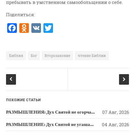
пребывать в умственном самообольщении о себе.
Поделиться:
F
O
V
T
a
d
K
w
c
n
it
e
o
te
Библия
Бог
Второзаконие
чтение Библии
b
kl
r
o
a
o
ss
k
ni
ПОХОЖИЕ СТАТЬИ
ki
РАЗМЫШЛЕНИЯ: Дух Святой не огорчайте и не оскорбляйте!
07 Авг, 2026
РАЗМЫШЛЕНИЕ: Дух Святой не угашайте!
04 Авг, 2026