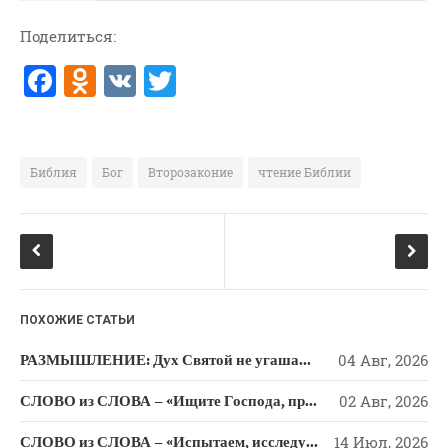
ВОПРОСЫ ПАСТОРУ
Поделиться:
КОНТАКТ
F
O
V
T
a
d
K
w
РУБРИКИ
c
n
it
Аудио
e
o
te
Беседы По Бытие
Библия
Бог
Второзаконие
чтение Библии
b
kl
r
Заметки
o
a
Изображения
Информация
o
ss
История-Свидетельство
k
ni
Книга "Второе Пришествие
ПОХОЖИЕ СТАТЬИ
ki
Христа"
РАЗМЫШЛЕНИЕ: Дух Святой не угашайте!
04 Авг, 2026
Книги
Мини-Проповеди
СЛОВО из СЛОВА – «Ищите Господа, призывайте Его» (Исаии 55)
02 Авг, 2026
Музыка-Видео
СЛОВО из СЛОВА – «Испытаем, исследуем пути свои и обратимся к Господу»
14 Июл, 2026