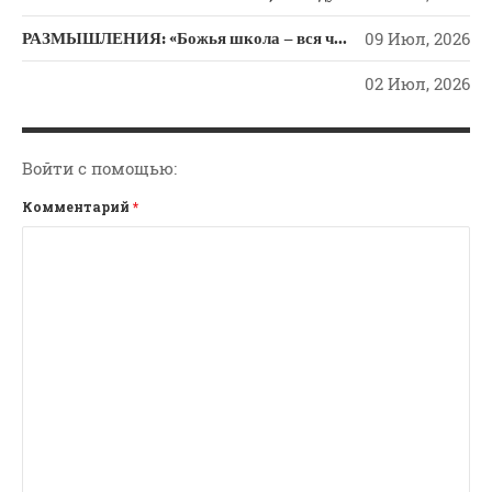
Новости
РАЗМЫШЛЕНИЯ: «Божья школа – вся человеческая жизнь»
09 Июл, 2026
Поэзия
Притчи
02 Июл, 2026
Проповедь-Аудио
Проповедь-Видео
Войти с помощью:
Размышления
Комментарий
*
Семинар "Второе
Пришествие ИХ"
Семинары Для Лидеров/
Служителей
Слово Из Слова
Служение
Цитата