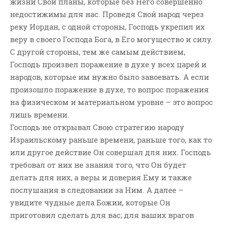
жизни Свои планы, которые без Него совершенно
ВОПРОСЫ ПАСТОРУ
недостижимы для нас. Проведя Свой народ через
КОНТАКТ
реку Иордан, с одной стороны, Господь укрепил их
веру в своего Господа Бога, в Его могущество и силу.
С другой стороны, тем же самым действием,
РУБРИКИ
Господь произвел поражение в духе у всех царей и
Аудио
народов, которые им нужно было завоевать. А если
Беседы По Бытие
произошло поражение в духе, то вопрос поражения
Заметки
на физическом и материальном уровне – это вопрос
лишь времени.
Изображения
Господь не открывал Свою стратегию народу
Информация
Израильскому раньше времени, раньше того, как то
История-Свидетельство
или другое действие Он совершал для них. Господь
Книга "Второе Пришествие
требовал от них не знания того, что Он будет
Христа"
делать для них, а веры и доверия Ему и также
Книги
послушания в следовании за Ним. А далее –
Мини-Проповеди
увидите чудные дела Божии, которые Он
приготовил сделать для вас; для ваших врагов
Музыка-Видео