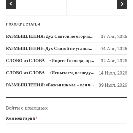
o
a
o
ss
k
ni
ПОХОЖИЕ СТАТЬИ
ki
РАЗМЫШЛЕНИЯ: Дух Святой не огорчайте и не оскорбляйте!
07 Авг, 2026
РАЗМЫШЛЕНИЕ: Дух Святой не угашайте!
04 Авг, 2026
СЛОВО из СЛОВА – «Ищите Господа, призывайте Его» (Исаии 55)
02 Авг, 2026
СЛОВО из СЛОВА – «Испытаем, исследуем пути свои и обратимся к Господу»
14 Июл, 2026
РАЗМЫШЛЕНИЯ: «Божья школа – вся человеческая жизнь»
09 Июл, 2026
Войти с помощью:
Комментарий
*