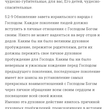
чудесно-губительные, для вас, Его детей, чудесно-
Новости
спасительные.
Поэзия
5:2-9 Обновление завета израильского народа с
Притчи
Господом. Каждое поколение людей должно
Проповедь-Аудио
вступить в личные отношения с Господом Богом
Проповедь-Видео
своим. Никто не может надеяться на веру отцов и
Размышления
дедов. Каким бы ни было великим духовное
Семинар "Второе
пробуждение, пережитое родителями, дети их
Пришествие ИХ"
должны пережить свое личное духовное
Семинары Для Лидеров/
пробуждение для Господа. Каким бы ни было
Служителей
неверным и ужасным хождение перед Господом
Слово Из Слова
предыдущего поколения, последующее поколение
имеет все шансы на установление самых
Служение
прекрасных взаимоотношений с Господом Богом
Цитата
через личное обращение всем своим сердцем и
посвящение всей своей жизни.
Именно эта духовное действие явилось причиной
духовных пробуждений, происходивших в истории