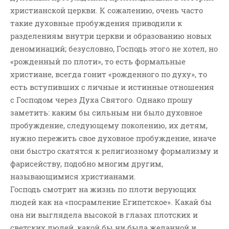
христианской церкви. К сожалению, очень часто
такие духовные пробуждения приводили к
разделениям внутри церкви и образованию новых
деноминаций; безусловно, Господь этого не хотел, но
«рожденный по плоти», то есть формальные
христиане, всегда гонит «рожденного по духу», то
есть вступивших с личные и истинные отношения
с Господом через Духа Святого. Однако прошу
заметить: каким бы сильным ни было духовное
пробуждение, следующему поколению, их детям,
нужно пережить свое духовное пробуждение, иначе
они быстро скатятся к религиозному формализму и
фарисейству, подобно многим другим,
называющимися христианами.
Господь смотрит на жизнь по плоти верующих
людей как на «посрамление Египетское». Какай бы
она ни выглядела высокой в глазах плотских и
светских людей, какой бы ни была желанной и