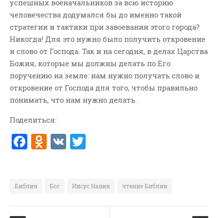
успешных военачальников за всю историю
человечества додумался бы до именно такой
стратегии и тактики при завоевании этого города?
Никогда! Для это нужно было получить откровение
и слово от Господа. Так и на сегодня, в делах Царства
Божия, которые мы должны делать по Его
поручению на земле: нам нужно получать слово и
откровение от Господа для того, чтобы правильно
понимать, что нам нужно делать.
Поделиться:
F
O
V
T
a
d
K
w
c
n
it
e
o
te
Библия
Бог
Иисус Навин
чтение Библии
b
kl
r