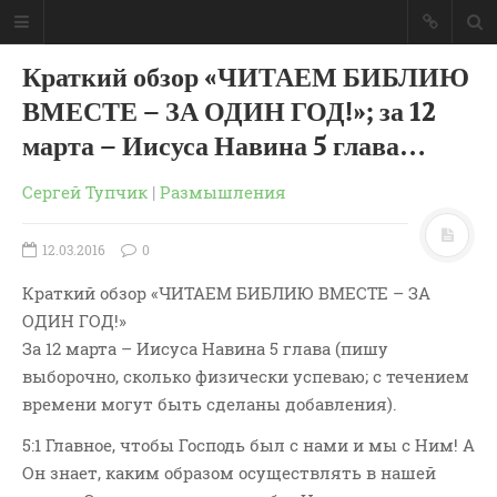
Краткий обзор «ЧИТАЕМ БИБЛИЮ
ВМЕСТЕ – ЗА ОДИН ГОД!»; за 12
марта – Иисуса Навина 5 глава…
Сергей Тупчик
|
Размышления
12.03.2016
0
Краткий обзор «ЧИТАЕМ БИБЛИЮ ВМЕСТЕ – ЗА
ОДИН ГОД!»
За 12 марта – Иисуса Навина 5 глава (пишу
выборочно, сколько физически успеваю; с течением
времени могут быть сделаны добавления).
ГЛАВНАЯ
МОИ КНИГИ
5:1 Главное, чтобы Господь был с нами и мы с Ним! А
СЛОВО-АУДИО
Он знает, каким образом осуществлять в нашей
СЛОВО-ВИДЕО