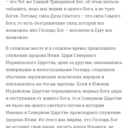
– это Тот же Самый Триединый Бог, об этом нельзя
Новости
забывать, ведь мы верим в одного Бога, а не трех
Поэзия
Богов. Потому, сила Духа Святого – это сила Самого
Притчи
Бога, то есть безграничная сила, которой все
Проповедь-Аудио
возможно, ибо Господь Бог – всесилен и Ему все
возможно.
Проповедь-Видео
Размышления
В сложном месте и в сложное время происходило
Семинар "Второе
служение пророка Илии. Цари Северного
Пришествие ИХ"
Израильского Царства, один за другим, оказывались
Семинары Для Лидеров/
неверными и непослушными Господу, следовали
Служителей
обычаям окружающих языческих народов и
Слово Из Слова
поклонялись их богам-идолам. Если в Южном
Иудейском Царстве чередовались верные Богу цари
Служение
и отступники от живого Бога, то в Северном Царстве
Цитата
не было ни одного светлого пятна в истории.
Именно в Северном Царстве происходило служение
пророка Илии. Из этого мы видим, что Господь Бог
не оставил свой народ, десять колен Израиля, не