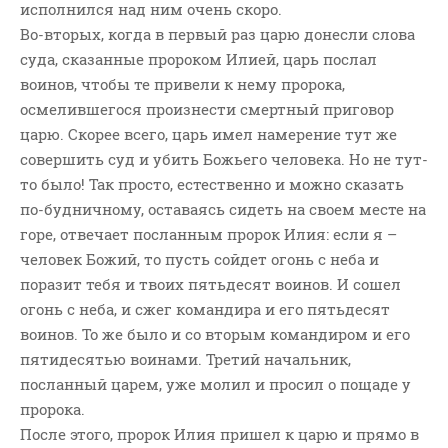
исполнился над ним очень скоро.
Во-вторых, когда в первый раз царю донесли слова
суда, сказанные пророком Илией, царь послал
воинов, чтобы те привели к нему пророка,
осмелившегося произнести смертный приговор
царю. Скорее всего, царь имел намерение тут же
совершить суд и убить Божьего человека. Но не тут-
то было! Так просто, естественно и можно сказать
по-будничному, оставаясь сидеть на своем месте на
горе, отвечает посланным пророк Илия: если я –
человек Божий, то пусть сойдет огонь с неба и
поразит тебя и твоих пятьдесят воинов. И сошел
огонь с неба, и сжег командира и его пятьдесят
воинов. То же было и со вторым командиром и его
пятидесятью воинами. Третий начальник,
посланный царем, уже молил и просил о пощаде у
пророка.
После этого, пророк Илия пришел к царю и прямо в