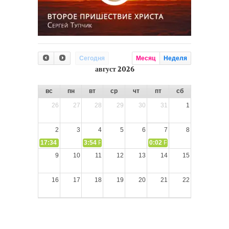
Сегодня
Месяц
Неделя
август 2026
вс
пн
вт
ср
чт
пт
сб
26
27
28
29
30
31
1
2
3
4
5
6
7
8
17:34
СЛОВО из СЛОВА – «Ищите Господа, призывайте Его» (И
3:54
РАЗМЫШЛЕНИЕ: Дух Святой не угашайте!
0:02
РАЗМЫШЛЕНИЯ: Дух Св
9
10
11
12
13
14
15
16
17
18
19
20
21
22
23
24
25
26
27
28
29
30
31
1
2
3
4
5