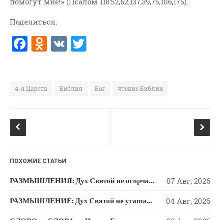
помогут мне!» (Псалом 118:52,62,137,39,75,106,175).
Поделиться:
F
O
V
T
a
d
K
w
c
n
it
e
o
te
4-я Царств
Библия
Бог
чтение Библии
b
kl
r
o
a
o
ss
k
ni
ПОХОЖИЕ СТАТЬИ
ki
РАЗМЫШЛЕНИЯ: Дух Святой не огорчайте и не оскорбляйте!
07 Авг, 2026
РАЗМЫШЛЕНИЕ: Дух Святой не угашайте!
04 Авг, 2026