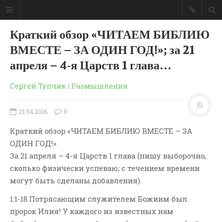
Краткий обзор «ЧИТАЕМ БИБЛИЮ
ВМЕСТЕ – ЗА ОДИН ГОД!»; за 21
апреля – 4-я Царств 1 глава…
Сергей Тупчик
|
Размышления
21.04.2016
0
Краткий обзор «ЧИТАЕМ БИБЛИЮ ВМЕСТЕ – ЗА
ОДИН ГОД!»
За 21 апреля – 4-я Царств 1 глава (пишу выборочно,
сколько физически успеваю; с течением времени
могут быть сделаны добавления).
ГЛАВНАЯ
МОИ КНИГИ
1:1-18 Потрясающим служителем Божиим был
СЛОВО-АУДИО
пророк Илия! У каждого из известных нам
СЛОВО-ВИДЕО