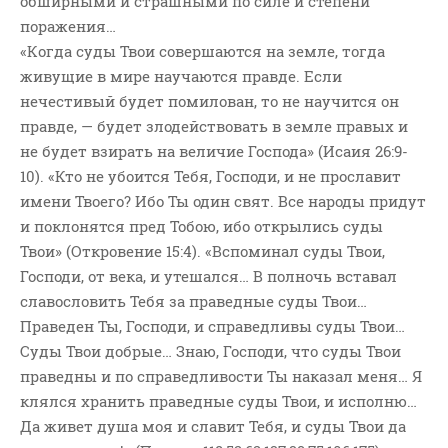
обширными и страшными по силе и степени
поражения…
«Когда суды Твои совершаются на земле, тогда
живущие в мире научаются правде. Если
нечестивый будет помилован, то не научится он
правде, — будет злодействовать в земле правых и
не будет взирать на величие Господа» (Исаия 26:9-
10). «Кто не убоится Тебя, Господи, и не прославит
имени Твоего? Ибо Ты один свят. Все народы придут
и поклонятся пред Тобою, ибо открылись суды
Твои» (Откровение 15:4). «Вспоминал суды Твои,
Господи, от века, и утешался… В полночь вставал
славословить Тебя за праведные суды Твои…
Праведен Ты, Господи, и справедливы суды Твои…
Суды Твои добрые… Знаю, Господи, что суды Твои
праведны и по справедливости Ты наказал меня… Я
клялся хранить праведные суды Твои, и исполню…
Да живет душа моя и славит Тебя, и суды Твои да