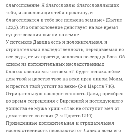
благословение; Я благословлю благословляющих
тебя, и злословящих тебя прокляну; и
благословятся в тебе все племена земные» (Бытие
12:2,3). Это благословение действует на все время
существования жизни на земле.
У потомков Давида есть и положительная, и
отрицательная наследственность, передаваемая во
все роды, от их праотца, человека по сердцу Бога. Об
одном из положительных наследственных
благословений мы читаем: «И будет непоколебим
дом твой и царство твое на веки пред лицом Моим,
и престол твой устоит во веки» (2-я Царств 7:16).
Отрицательную наследственность Давид приобрел
во время согрешения с Вирсавией и последующего
убийства ее мужа Урии: «Итак не отступит меч от
дома твоего во веки» (2-я Царств 12:10).
Приведенные положительная и отрицательная
наследственность передаются от Давида всем его