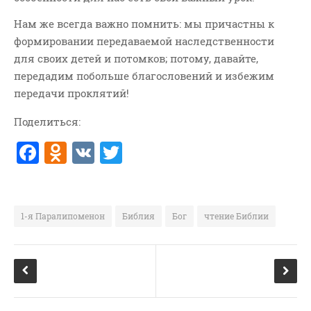
Нам же всегда важно помнить: мы причастны к
формировании передаваемой наследственности
для своих детей и потомков; потому, давайте,
передадим побольше благословений и избежим
передачи проклятий!
Поделиться:
F
O
V
T
a
d
K
w
c
n
it
e
o
te
1-я Паралипоменон
Библия
Бог
чтение Библии
b
kl
r
o
a
o
ss
k
ni