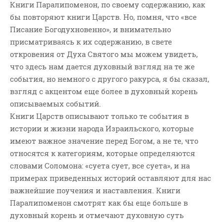
История-Свидетельство
Книги Паралипоменон, по своему содержанию, как
бы повторяют книги Царств. Но, помня, что «все
Книга "Второе Пришествие
Христа"
Писание Богодухновенно», и внимательно
присматриваясь к их содержанию, в свете
Книги
откровения от Духа Святого мы можем увидеть,
Мини-Проповеди
что здесь нам дается духовный взгляд на те же
Музыка-Видео
события, но немного с другого ракурса, я бы сказал,
Новости
взгляд с акцентом еще более в духовный корень
Поэзия
описываемых событий.
Книги Царств описывают только те события в
Притчи
истории и жизни народа Израильского, которые
Проповедь-Аудио
имеют важное значение перед Богом, а не те, что
Проповедь-Видео
относятся к категориям, которые определяются
Размышления
словами Соломона: «суета сует, все суета», и на
Семинар "Второе
примерах приведенных историй оставляют для нас
Пришествие ИХ"
важнейшие поучения и наставления. Книги
Семинары Для Лидеров/
Паралипоменон смотрят как бы еще больше в
Служителей
духовный корень и отмечают духовную суть