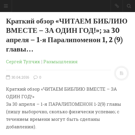
Краткий обзор «ЧИТАЕМ БИБЛИЮ
ГЛАВНАЯ
ВМЕСТЕ – ЗА ОДИН ГОД!»; за 30
МОИ КНИГИ
апреля – 1-я Паралипоменон 1, 2 (9)
СЛОВО-АУДИО
главы…
СЛОВО-ВИДЕО
ВОПРОСЫ ПАСТОРУ
Сергей Тупчик
|
Размышления
КОНТАКТ
30.04.2016
0
РУБРИКИ
Краткий обзор «ЧИТАЕМ БИБЛИЮ ВМЕСТЕ – ЗА
Аудио
ОДИН ГОД!»
Беседы По Бытие
За 30 апреля – 1-я ПАРАЛИПОМЕНОН 1-2(9) главы
Заметки
(пишу выборочно, сколько физически успеваю; с
течением времени могут быть сделаны
Изображения
добавления).
Информация