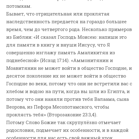
потомкам.
Бывает, что отрицательная или проклятая
наследственность передается на гораздо большее
время, чем до четвертого рода. Несколько примеров
из Библии: «И сказал Господь Моисею: напиши это
для памяти в книгу и внуши Иисусу, что Я
совершенно изглажу память Амаликитян из
поднебесной» (Исход 17:14). «Аммонитянин и
Моавитянин не может войти в общество Господне, и
десятое поколение их не может войти в общество
Господне во веки, потому что они не встретили вас с
хлебом и водою на пути, когда вы шли из Египта, и
потому что они наняли против тебя Валаама, сына
Веорова, из Пефора Месопотамского, чтобы
проклясть тебя» (Второзаконие 23:3,4).
Потому Слово Божие так скрупулёзно отмечает
родословия, подмечает их особенности, и в каждой
особенности для нас есть свой важный урок.