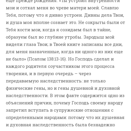
еще прежде рождения. «Ты устроил внутренности
мои и соткал меня во чреве матери моей. Славлю
Тебя, потому что я дивно устроен. Дивны дела Твои,
и душа моя вполне сознает это. Не сокрыты были от
Тебя кости мои, когда я созидаем был в тайне,
образуем был во глубине утробы. Зародыш мой
видели глаза Твои; в Твоей книге записаны все дни,
для меня назначенные, когда ни одного из них еще
не было» (Псалом 138:13-16). Но Господь сделал и
каждого родителя соучастником этого процесса
творения, и в первую очередь – через
передаваемую наследственность: не только
физические гены, но и гены душевной и духовной
наследственности. В этом факте содержится одно из
объяснений причин, почему Господь своему народу
запретил вступать в супружеские отношения с
определенными народами: потому что их душевная
и духовная наследственность была безнадежно