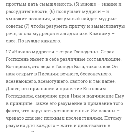
простым дать смышленость, (5) юноше – знание и
рассудительность; (6) послушает мудрый – и
умножит познания, и разумный найдет мудрые
советы; (7) чтобы разуметь притчу и замысловатую
речь, слова мудрецов и загадки их». Каждому –
свое. По нужде каждого.
1:7 «Начало мудрости – страх Господень». Страх
Господень имеет в себе различные составляющие.
Во-первых, это вера в Господа Бога, такого, как Он
нам открыт в Писании: вечного, бесконечного,
всезнающего, всемогущего, святого и так далее.
Далее, это признание и принятие Его своим
Господином, смирение пред Ним и подчинение Ему
в принципе. Также это разумение и признание того
факта, что нарушать установленные Им законы –
чревато для нас плохими последствиями. Потому
разумно для каждого – жить и действовать в