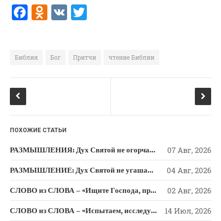
F
O
V
T
a
d
K
w
c
n
it
e
o
te
Библия
Бог
Притчи
чтение Библии
b
kl
r
o
a
o
ss
k
ni
ПОХОЖИЕ СТАТЬИ
ki
РАЗМЫШЛЕНИЯ: Дух Святой не огорчайте и не оскорбляйте!
07 Авг, 2026
РАЗМЫШЛЕНИЕ: Дух Святой не угашайте!
04 Авг, 2026
СЛОВО из СЛОВА – «Ищите Господа, призывайте Его» (Исаии 55)
02 Авг, 2026
СЛОВО из СЛОВА – «Испытаем, исследуем пути свои и обратимся к Господу»
14 Июл, 2026