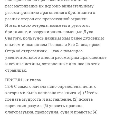
Новости
рассматривание их подобно внимательному
Поэзия
рассматриванию драгоценного бриллианта с
Притчи
разных сторон его превосходной огранки.
И мы, в свою очередь, возьмем в руки этот
Проповедь-Аудио
бриллиант, и вооружившись помощью Духа
Проповедь-Видео
Святого, пользуясь данным нам ранее духовным
Размышления
опытом и познанием Господа и Его Слова, прося
Семинар "Второе
Отца об откровениях, — как с помощью
Пришествие ИХ"
увеличительного стекла рассмотрим драгоценные
Семинары Для Лидеров/
и вечные истины, оставленные для нас на этих
Служителей
страницах.
Слово Из Слова
ПРИТЧИ 1-я глава
Служение
1:2-6 С самого начала ясно определены цели, с
Цитата
которыми была написана эта книга. «(1) Чтобы
познать мудрость и наставление, (2) понять
изречения разума; (3) усвоить правила
благоразумия, правосудия, суда и правоты; (4)