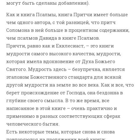
могут быть сделаны добавления).
ВОПРОСЫ ПАСТОРУ
Как и книга Псалмы, книга Притчи имеет больше
КОНТАКТ
чем одного автора, с той разницей, что притч
Соломона в ней больше в процентном содержании,
РУБРИКИ
чем псалмов Давида в книге Псалмов.
Аудио
Причти, равно как и Екклесиаст, – это книги
Беседы По Бытие
мудрости самого высокого качества; мудрости,
которая имела вдохновение от Духа Божьего
Заметки
Святого. Мудрость здесь – безупречна, является
Изображения
эталоном Божественного стандарта для всякой
Информация
другой мудрости на земле во все века. Как и все, что
История-Свидетельство
берет происхождение от Господа, она бездонна в
Книга "Второе Пришествие
глубине своего смысла. В то же время, все
Христа"
написанное в этой книге – очень практично и
Книги
применимо в разных соответствующих сферах
человеческого бытия.
Мини-Проповеди
Есть некоторые темы, которые снова и снова
Музыка-Видео
повторяются на протяжении всей книги;