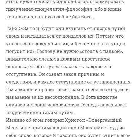
этого нужно сделать идолов-богов, сформировать
лжеучения-лжерелигии-философии, ибо в конце
концов очень плохо вообще без Бога…
1:31-32 «За то и будут они вкушать от плодов путей
своих и насыщаться от помыслов их. Потому что
упорство невежд убьет их, и беспечность глупцов
погубит их». Господу не нужно «стоять с палкой»,
внимательно следя за каждым проступком
человека, чтобы тут же наказать каждое его
отступление. Он создал закон причины и
следствия, и каждое отступление от установленных
Им законов и правил несет само в себе возмездие и
наказание за их несоблюдение. В большинстве
случаев истории человечества Господь наказывает
людей именно таким путем.
Именно об этом говорил Христос: «Отвергающий
Меня и не принимающий слов Моих имеет судью
себе: слово, которое Я говорил, оно будет судить его»