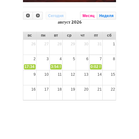
Сегодня
Месяц
Неделя
август 2026
вс
пн
вт
ср
чт
пт
сб
26
27
28
29
30
31
1
2
3
4
5
6
7
8
17:34
СЛОВО из СЛОВА – «Ищите Господа, призывайте Его» (И
3:54
РАЗМЫШЛЕНИЕ: Дух Святой не угашайте!
0:02
РАЗМЫШЛЕНИЯ: Дух Св
9
10
11
12
13
14
15
16
17
18
19
20
21
22
23
24
25
26
27
28
29
30
31
1
2
3
4
5