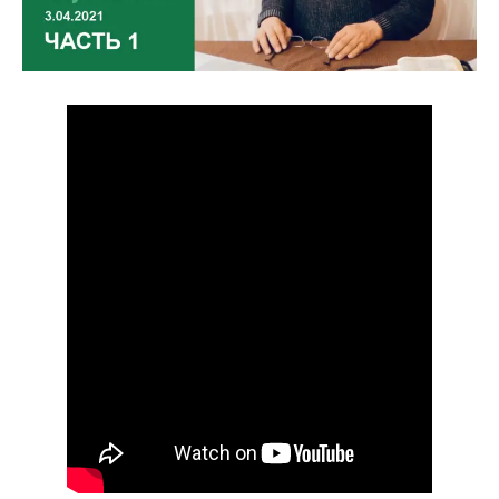
ВОПРОСЫ ПАСТОРУ
КОНТАКТ
РУБРИКИ
Аудио
Беседы По Бытие
Заметки
Изображения
Информация
История-Свидетельство
Книга "Второе Пришествие
Христа"
Книги
Мини-Проповеди
Музыка-Видео