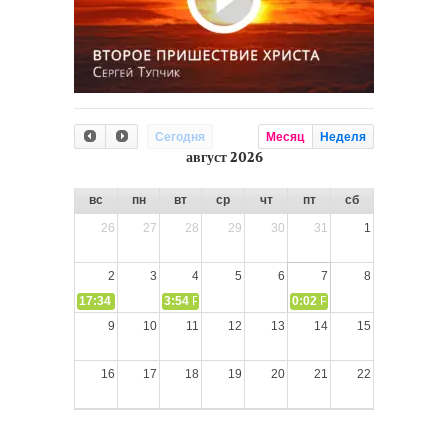
Сегодня
Месяц
Неделя
август 2026
вс
пн
вт
ср
чт
пт
сб
26
27
28
29
30
31
1
2
3
4
5
6
7
8
17:34
СЛОВО из СЛОВА – «Ищите Господа, призывайте Его» (И
3:54
РАЗМЫШЛЕНИЕ: Дух Святой не угашайте!
0:02
РАЗМЫШЛЕНИЯ: Дух Св
9
10
11
12
13
14
15
16
17
18
19
20
21
22
23
24
25
26
27
28
29