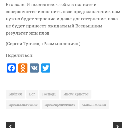
Его воле. И последнее: чтобы в полноте и
совершенстве исполнить свое предназначение, нам
нужно будет терпение и даже долготерпение, пока
не будет принесет ожидаемый Всевышним
результат или плод.
(Сергей Тупчик, «Размышления».)
Поделиться:
F
O
V
T
a
d
K
w
c
n
it
e
o
te
Библия
Бог
Господь
Иисус Христос
b
kl
r
предназначение
предопределение
смысл жизни
o
a
o
ss