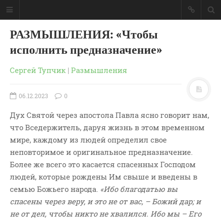
РАЗМЫШЛЕНИЯ: «Чтобы
исполнить предназначение»
Сергей Тупчик
|
Размышления
06.12.2023
0
Дух Святой через апостола Павла ясно говорит нам,
что Вседержитель, даруя жизнь в этом временном
мире, каждому из людей определил свое
неповторимое и оригинальное предназначение.
Более же всего это касается спасенных Господом
людей, которые рождены Им свыше и введены в
ГЛАВНАЯ
семью Божьего народа.
«Ибо благодатью вы
МОИ КНИГИ
спасены через веру, и это не от вас, – Божий дар; и
СЛОВО-АУДИО
не от дел, чтобы никто не хвалился. Ибо мы – Его
СЛОВО-ВИДЕО