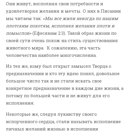
Они живут, восполняя свои потребности и
Новости
удовлетворяя желания и мечты. О них в Писании
Поэзия
мы читаем так:
«М
ы все жили некогда по нашим
Притчи
плотским похотям, исполняя желания плоти и
Проповедь-Аудио
помыслов
»
(Ефесянам 2:3). Такой образ жизни по
Проповедь-Видео
своей сути очень похож на стиль существования
животного мира. К сожалению, эта часть
Размышления
человечества наиболее многочисленна.
Семинар "Второе
Пришествие ИХ"
Из тех же, кому был открыт замысел Творца о
Семинары Для Лидеров/
предназначении и кто эту идею понял, довольное
Служителей
большое число так и не стали искать свое
Слово Из Слова
конкретное предназначение в каждом дне жизни, а
Служение
потому по большей части и не живут для его
исполнения.
Цитата
Некоторые же, следуя лукавству своего
испорченного сердца, стали называть исполнение
личных желаний жизнью в исполнении