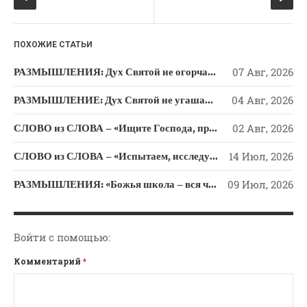
k
ni
ki
ПОХОЖИЕ СТАТЬИ
РАЗМЫШЛЕНИЯ: Дух Святой не огорчайте и не оскорбляйте!
07 Авг, 2026
РАЗМЫШЛЕНИЕ: Дух Святой не угашайте!
04 Авг, 2026
СЛОВО из СЛОВА – «Ищите Господа, призывайте Его» (Исаии 55)
02 Авг, 2026
СЛОВО из СЛОВА – «Испытаем, исследуем пути свои и обратимся к Господу»
14 Июл, 2026
РАЗМЫШЛЕНИЯ: «Божья школа – вся человеческая жизнь»
09 Июл, 2026
Войти с помощью:
Комментарий
*