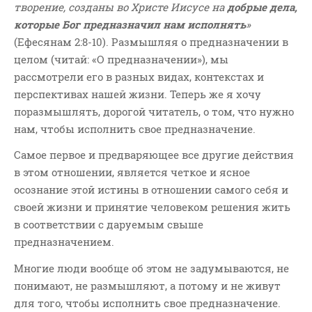
творение, созданы во Христе Иисусе на
добрые дела,
ВОПРОСЫ ПАСТОРУ
которые Бог предназначил нам исполнять
»
КОНТАКТ
(Ефесянам 2:8-10). Размышляя о предназначении в
целом (читай: «О предназначении»), мы
РУБРИКИ
рассмотрели его в разных видах, контекстах и
перспективах нашей жизни. Теперь же я хочу
Аудио
поразмышлять, дорогой читатель, о том, что нужно
Беседы По Бытие
нам, чтобы исполнить свое предназначение.
Заметки
Самое первое и предваряющее все другие действия
Изображения
в этом отношении, является четкое и ясное
Информация
осознание этой истины в отношении самого себя и
История-Свидетельство
своей жизни и принятие человеком решения жить
Книга "Второе Пришествие
в соответствии с даруемым свыше
Христа"
предназначением.
Книги
Многие люди вообще об этом не задумываются, не
Мини-Проповеди
понимают, не размышляют, а потому и не живут
Музыка-Видео
для того, чтобы исполнить свое предназначение.