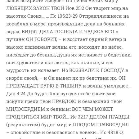
ваши во Христе Иисусе… Пс 118:165 Велик мир у
ЛЮБЯЩИХ ЗАКОН ТВОЙ Иов 25:2 Он творит мир на
высотах Своих… … Пс 106:23-29 Отправляющиеся на
кораблях в море, производящие дела на больших
водах, ВИДЯТ ДЕЛА ГОСПОДА И ЧУДЕСА ЕГО в
пучине: ОН ГОВОРИТ, – и восстает бурный ветер и
высоко поднимает волны его: восходят до небес,
нисходят до бездны; душа их истаивает в бедствии;
они кружатся и шатаются, как пьяные, и вся
мудрость их исчезает. Но ВОЗЗВАЛИ К ГОСПОДУ в
скорби своей, – и Он вывел их из бедствия их. ОН
ПРЕВРАЩАЕТ БУРЮ В ТИШИНУ, и волны умолкают…
Дан 4:24 Да будет благоугоден тебе совет мой:
искупи грехи твои ПРАВДОЮ и беззакония твои
МИЛОСЕРДИЕМ к бедным; ВОТ ЧЕМ МОЖЕТ
ПРОДЛИТЬСЯ МИР ТВОЙ… Ис 32:17 ДЕЛОМ ПРАВДЫ
(результатом) будет мир, и ПЛОДОМ ПРАВОСУДИЯ
– спокойствие и безопасность вовеки… Ис 48:18 О,