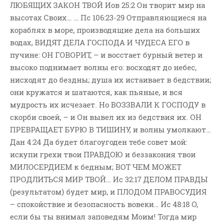
ЛЮБЯЩИХ ЗАКОН ТВОЙ Иов 25:2 Он творит мир на
ВОПРОСЫ ПАСТОРУ
высотах Своих… … Пс 106:23-29 Отправляющиеся на
КОНТАКТ
кораблях в море, производящие дела на больших
водах, ВИДЯТ ДЕЛА ГОСПОДА И ЧУДЕСА ЕГО в
РУБРИКИ
пучине: ОН ГОВОРИТ, – и восстает бурный ветер и
высоко поднимает волны его: восходят до небес,
Аудио
нисходят до бездны; душа их истаивает в бедствии;
Беседы По Бытие
они кружатся и шатаются, как пьяные, и вся
Заметки
мудрость их исчезает. Но ВОЗЗВАЛИ К ГОСПОДУ в
Изображения
скорби своей, – и Он вывел их из бедствия их. ОН
ПРЕВРАЩАЕТ БУРЮ В ТИШИНУ, и волны умолкают…
Информация
Дан 4:24 Да будет благоугоден тебе совет мой:
История-Свидетельство
искупи грехи твои ПРАВДОЮ и беззакония твои
Книга "Второе Пришествие
МИЛОСЕРДИЕМ к бедным; ВОТ ЧЕМ МОЖЕТ
Христа"
ПРОДЛИТЬСЯ МИР ТВОЙ… Ис 32:17 ДЕЛОМ ПРАВДЫ
Книги
(результатом) будет мир, и ПЛОДОМ ПРАВОСУДИЯ
Мини-Проповеди
– спокойствие и безопасность вовеки… Ис 48:18 О,
Музыка-Видео
если бы ты внимал заповедям Моим! Тогда мир