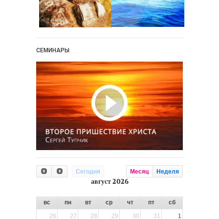
СЕМИНАРЫ
Сегодня
Месяц
Неделя
август 2026
вс
пн
вт
ср
чт
пт
сб
26
27
28
29
30
31
1