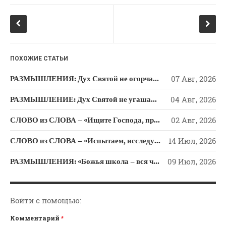
o
a
o
ss
k
ni
ki
ПОХОЖИЕ СТАТЬИ
РАЗМЫШЛЕНИЯ: Дух Святой не огорчайте и не оскорбляйте!
07 Авг, 2026
РАЗМЫШЛЕНИЕ: Дух Святой не угашайте!
04 Авг, 2026
СЛОВО из СЛОВА – «Ищите Господа, призывайте Его» (Исаии 55)
02 Авг, 2026
СЛОВО из СЛОВА – «Испытаем, исследуем пути свои и обратимся к Господу»
14 Июл, 2026
РАЗМЫШЛЕНИЯ: «Божья школа – вся человеческая жизнь»
09 Июл, 2026
Войти с помощью:
Комментарий
*