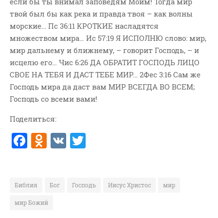
если бы ты внимал заповедям Моим! Тогда мир
твой был бы как река и правда твоя – как волны
морские… Пс 36:11 КРОТКИЕ насладятся
множеством мира… Ис 57:19 Я ИСПОЛНЮ слово: мир,
мир дальнему и ближнему, – говорит Господь, – и
исцелю его… Чис 6:26 ДА ОБРАТИТ ГОСПОДЬ ЛИЦО
СВОЕ НА ТЕБЯ И ДАСТ ТЕБЕ МИР… 2Фес 3:16 Сам же
Господь мира да даст вам МИР ВСЕГДА ВО ВСЕМ;
Господь со всеми вами!
Поделиться:
F
O
V
T
a
d
K
w
c
n
it
e
o
te
Библия
Бог
Господь
Иисус Христос
мир
b
kl
r
мир Божий