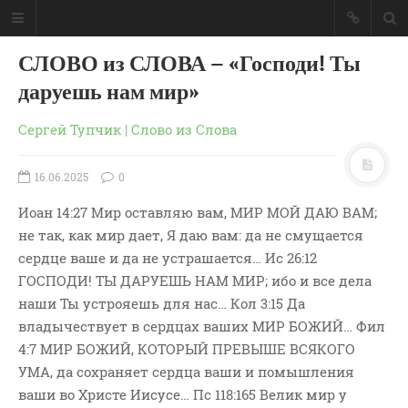
СЛОВО из СЛОВА – «Господи! Ты
даруешь нам мир»
Сергей Тупчик
|
Слово из Слова
16.06.2025
0
Иоан 14:27 Мир оставляю вам, МИР МОЙ ДАЮ ВАМ;
не так, как мир дает, Я даю вам: да не смущается
сердце ваше и да не устрашается… Ис 26:12
ГОСПОДИ! ТЫ ДАРУЕШЬ НАМ МИР; ибо и все дела
наши Ты устрояешь для нас… Кол 3:15 Да
владычествует в сердцах ваших МИР БОЖИЙ… Фил
ГЛАВНАЯ
4:7 МИР БОЖИЙ, КОТОРЫЙ ПРЕВЫШЕ ВСЯКОГО
МОИ КНИГИ
УМА, да сохраняет сердца ваши и помышления
СЛОВО-АУДИО
ваши во Христе Иисусе… Пс 118:165 Велик мир у
СЛОВО-ВИДЕО